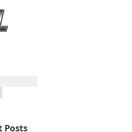
 Posts