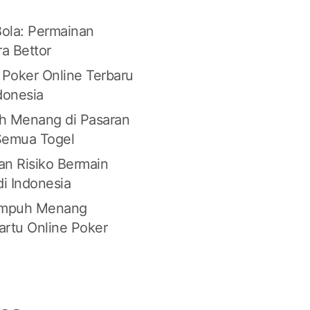
Bola: Permainan
ra Bettor
 Poker Online Terbaru
donesia
h Menang di Pasaran
Semua Togel
an Risiko Bermain
di Indonesia
 Ampuh Menang
artu Online Poker