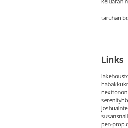
keluaran 
taruhan bo
Links
lakehous
habakkuk
nexttonon
serenityhb
joshuainte
susansnai
pen-prop