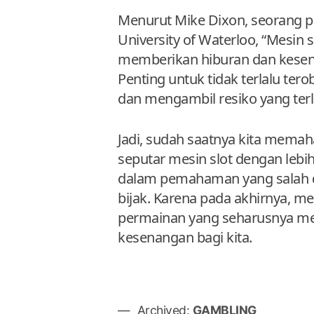
Menurut Mike Dixon, seorang pr
University of Waterloo, “Mesin 
memberikan hiburan dan kesen
Penting untuk tidak terlalu te
dan mengambil resiko yang terla
Jadi, sudah saatnya kita memah
seputar mesin slot dengan lebih
dalam pemahaman yang salah 
bijak. Karena pada akhirnya, me
permainan yang seharusnya m
kesenangan bagi kita.
Archived:
GAMBLING