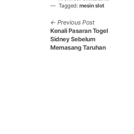
Tagged:
mesin slot
Post
Previous
Previous Post
post:
Kenali Pasaran Togel
navigation
Sidney Sebelum
Memasang Taruhan