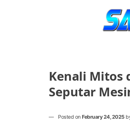
Skip
to
content
Kenali Mitos 
Seputar Mesin
Posted on
February 24, 2025
b