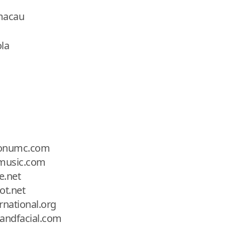
macau
la
tonumc.com
music.com
e.net
ot.net
rnational.org
landfacial.com