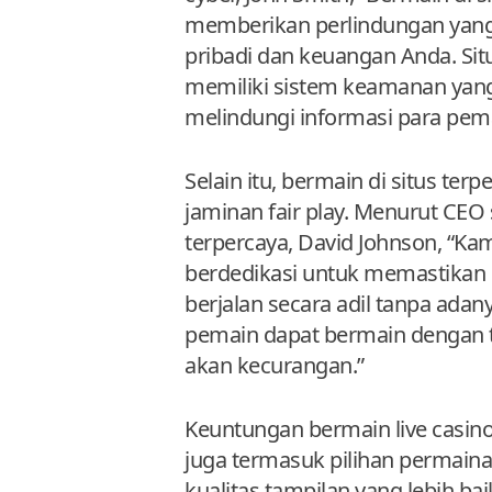
memberikan perlindungan yang 
pribadi dan keuangan Anda. Sit
memiliki sistem keamanan yan
melindungi informasi para pem
Selain itu, bermain di situs te
jaminan fair play. Menurut CEO 
terpercaya, David Johnson, “Ka
berdedikasi untuk memastikan
berjalan secara adil tanpa adan
pemain dapat bermain dengan 
akan kecurangan.”
Keuntungan bermain live casino 
juga termasuk pilihan permaina
kualitas tampilan yang lebih ba