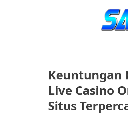
Skip
to
content
Keuntungan 
Live Casino O
Situs Terperc