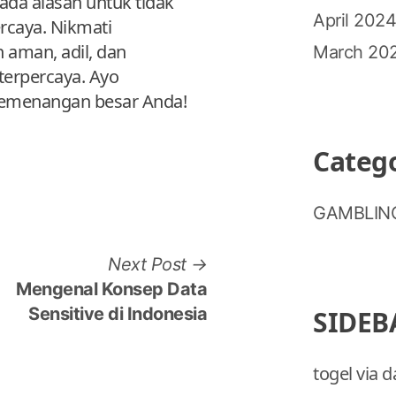
ada alasan untuk tidak
April 202
rcaya. Nikmati
 aman, adil, dan
March 20
terpercaya. Ayo
kemenangan besar Anda!
Categ
GAMBLIN
Next
Next Post
post:
Mengenal Konsep Data
Sensitive di Indonesia
SIDEB
togel via 