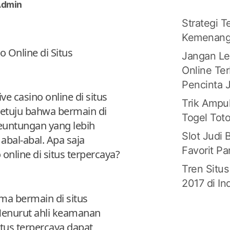
Admin
Strategi T
Kemenanga
 Online di Situs
Jangan Le
Online Ter
Pencinta J
ve casino online di situs
Trik Ampu
setuju bahwa bermain di
Togel Tot
euntungan yang lebih
Slot Judi 
abal-abal. Apa saja
Favorit Pa
online di situs terpercaya?
Tren Situs
2017 di In
a bermain di situs
Menurut ahli keamanan
itus terpercaya dapat