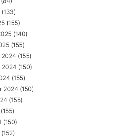
(84)
(133)
25
(155)
2025
(140)
025
(155)
 2024
(155)
 2024
(150)
2024
(155)
r 2024
(150)
024
(155)
(155)
4
(150)
(152)