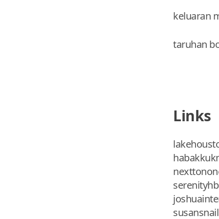
keluaran 
taruhan bo
Links
lakehous
habakkuk
nexttonon
serenityhb
joshuainte
susansnai