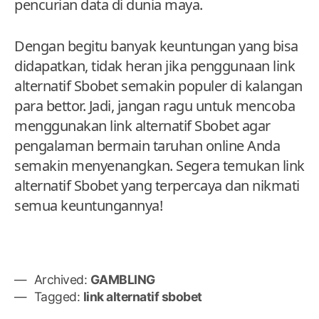
pencurian data di dunia maya.
Dengan begitu banyak keuntungan yang bisa
didapatkan, tidak heran jika penggunaan link
alternatif Sbobet semakin populer di kalangan
para bettor. Jadi, jangan ragu untuk mencoba
menggunakan link alternatif Sbobet agar
pengalaman bermain taruhan online Anda
semakin menyenangkan. Segera temukan link
alternatif Sbobet yang terpercaya dan nikmati
semua keuntungannya!
Archived:
GAMBLING
Tagged:
link alternatif sbobet