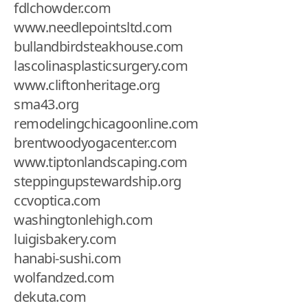
fdlchowder.com
www.needlepointsltd.com
bullandbirdsteakhouse.com
lascolinasplasticsurgery.com
www.cliftonheritage.org
sma43.org
remodelingchicagoonline.com
brentwoodyogacenter.com
www.tiptonlandscaping.com
steppingupstewardship.org
ccvoptica.com
washingtonlehigh.com
luigisbakery.com
hanabi-sushi.com
wolfandzed.com
dekuta.com