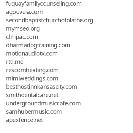
fuquayfamilycounseling.com
agouveia.com
secondbaptistchurchofolathe.org
mymseo.org
chhpac.com
dharmadogtraining.com
motionaudiotx.com
rttl.me
rescomheating.com
mimiweddings.com
besthostinnkansascity.com
smithdentalcare.net
undergroundmusiccafe.com
samhubermusic.com
apexfence.net