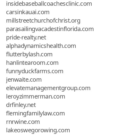
insidebaseballcoachesclinic.com
carsinkauai.com
millstreetchurchofchrist.org
parasailingvacadestinflorida.com
pride-realty.net
alphadynamicshealth.com
flutterbylash.com
hanlintearoom.com
funnyduckfarms.com
jenwaite.com
elevatemanagementgroup.com
leroyzimmerman.com
drfinley.net
flemingfamilylaw.com
rnrwine.com
lakeoswegorowing.com