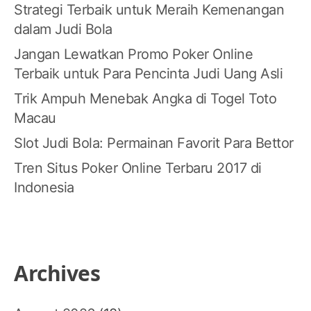
Strategi Terbaik untuk Meraih Kemenangan
dalam Judi Bola
Jangan Lewatkan Promo Poker Online
Terbaik untuk Para Pencinta Judi Uang Asli
Trik Ampuh Menebak Angka di Togel Toto
Macau
Slot Judi Bola: Permainan Favorit Para Bettor
Tren Situs Poker Online Terbaru 2017 di
Indonesia
Archives