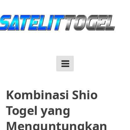
Skip
to
content
Kombinasi Shio
Togel yang
Menguntungkan