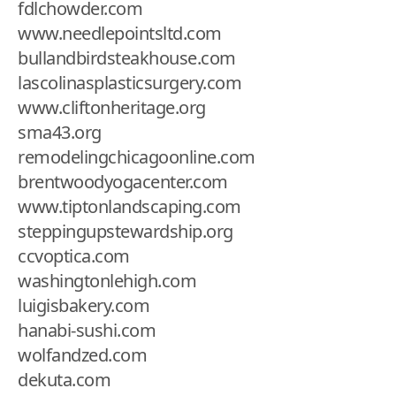
fdlchowder.com
www.needlepointsltd.com
bullandbirdsteakhouse.com
lascolinasplasticsurgery.com
www.cliftonheritage.org
sma43.org
remodelingchicagoonline.com
brentwoodyogacenter.com
www.tiptonlandscaping.com
steppingupstewardship.org
ccvoptica.com
washingtonlehigh.com
luigisbakery.com
hanabi-sushi.com
wolfandzed.com
dekuta.com