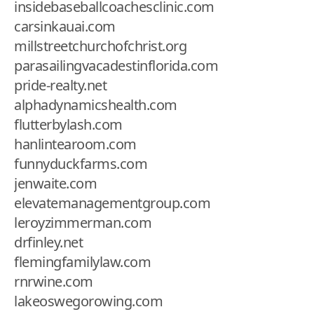
insidebaseballcoachesclinic.com
carsinkauai.com
millstreetchurchofchrist.org
parasailingvacadestinflorida.com
pride-realty.net
alphadynamicshealth.com
flutterbylash.com
hanlintearoom.com
funnyduckfarms.com
jenwaite.com
elevatemanagementgroup.com
leroyzimmerman.com
drfinley.net
flemingfamilylaw.com
rnrwine.com
lakeoswegorowing.com