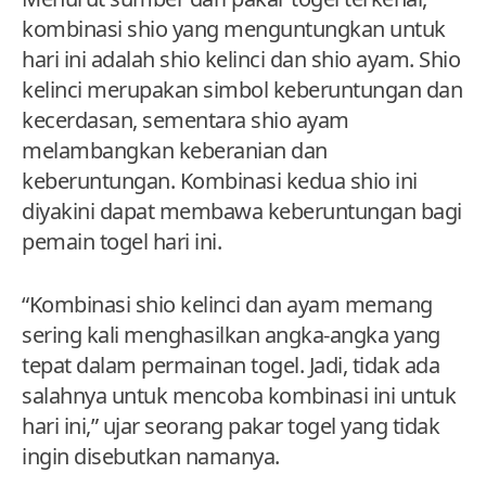
kombinasi shio yang menguntungkan untuk
hari ini adalah shio kelinci dan shio ayam. Shio
kelinci merupakan simbol keberuntungan dan
kecerdasan, sementara shio ayam
melambangkan keberanian dan
keberuntungan. Kombinasi kedua shio ini
diyakini dapat membawa keberuntungan bagi
pemain togel hari ini.
“Kombinasi shio kelinci dan ayam memang
sering kali menghasilkan angka-angka yang
tepat dalam permainan togel. Jadi, tidak ada
salahnya untuk mencoba kombinasi ini untuk
hari ini,” ujar seorang pakar togel yang tidak
ingin disebutkan namanya.