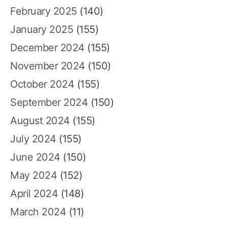
February 2025
(140)
January 2025
(155)
December 2024
(155)
November 2024
(150)
October 2024
(155)
September 2024
(150)
August 2024
(155)
July 2024
(155)
June 2024
(150)
May 2024
(152)
April 2024
(148)
March 2024
(11)