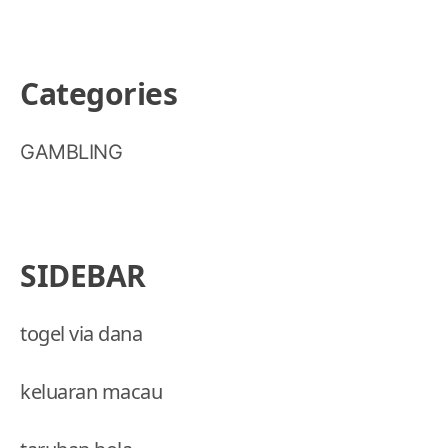
Categories
GAMBLING
SIDEBAR
togel via dana
keluaran macau