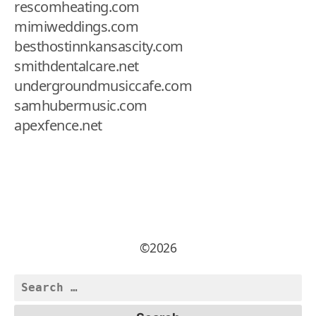
rescomheating.com
mimiweddings.com
besthostinnkansascity.com
smithdentalcare.net
undergroundmusiccafe.com
samhubermusic.com
apexfence.net
©2026
Search
for: