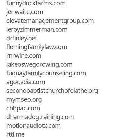
funnyduckfarms.com
jenwaite.com
elevatemanagementgroup.com
leroyzimmerman.com
drfinley.net
flemingfamilylaw.com
rnrwine.com
lakeoswegorowing.com
fuquayfamilycounseling.com
agouveia.com
secondbaptistchurchofolathe.org
mymseo.org
chhpac.com
dharmadogtraining.com
motionaudiotx.com
rttl.me