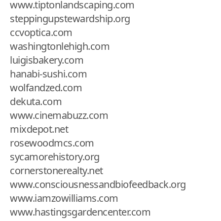
www.tiptonlandscaping.com
steppingupstewardship.org
ccvoptica.com
washingtonlehigh.com
luigisbakery.com
hanabi-sushi.com
wolfandzed.com
dekuta.com
www.cinemabuzz.com
mixdepot.net
rosewoodmcs.com
sycamorehistory.org
cornerstonerealty.net
www.consciousnessandbiofeedback.org
www.iamzowilliams.com
www.hastingsgardencenter.com