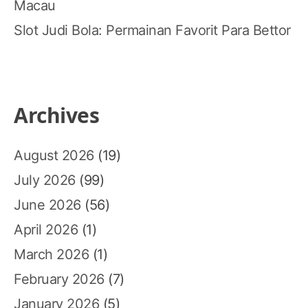
Macau
Slot Judi Bola: Permainan Favorit Para Bettor
Archives
August 2026
(19)
July 2026
(99)
June 2026
(56)
April 2026
(1)
March 2026
(1)
February 2026
(7)
January 2026
(5)