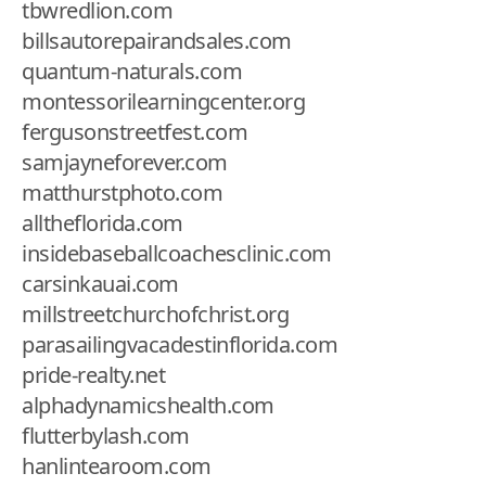
tbwredlion.com
billsautorepairandsales.com
quantum-naturals.com
montessorilearningcenter.org
fergusonstreetfest.com
samjayneforever.com
matthurstphoto.com
alltheflorida.com
insidebaseballcoachesclinic.com
carsinkauai.com
millstreetchurchofchrist.org
parasailingvacadestinflorida.com
pride-realty.net
alphadynamicshealth.com
flutterbylash.com
hanlintearoom.com