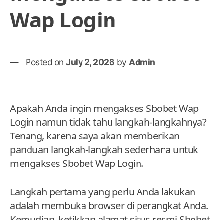
Wap Login
Posted on
July 2, 2026
by
Admin
Apakah Anda ingin mengakses Sbobet Wap
Login namun tidak tahu langkah-langkahnya?
Tenang, karena saya akan memberikan
panduan langkah-langkah sederhana untuk
mengakses Sbobet Wap Login.
Langkah pertama yang perlu Anda lakukan
adalah membuka browser di perangkat Anda.
Kemudian, ketikkan alamat situs resmi Sbobet