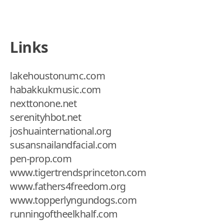
Links
lakehoustonumc.com
habakkukmusic.com
nexttonone.net
serenityhbot.net
joshuainternational.org
susansnailandfacial.com
pen-prop.com
www.tigertrendsprinceton.com
www.fathers4freedom.org
www.topperlyngundogs.com
runningoftheelkhalf.com