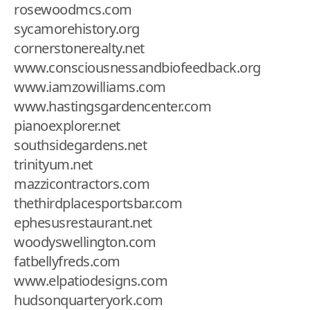
rosewoodmcs.com
sycamorehistory.org
cornerstonerealty.net
www.consciousnessandbiofeedback.org
www.iamzowilliams.com
www.hastingsgardencenter.com
pianoexplorer.net
southsidegardens.net
trinityum.net
mazzicontractors.com
thethirdplacesportsbar.com
ephesusrestaurant.net
woodyswellington.com
fatbellyfreds.com
www.elpatiodesigns.com
hudsonquarteryork.com