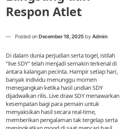
Respon Atlet
Posted on
December 18, 2025
by
Admin
Di dalam dunia perjudian serta togel, istilah
"live SDY" telah menjadi semakin terkenal di
antara kalangan pecinta. Hampir setiap hari,
banyak individu menunggu momen
menegangkan ketika hasil undian SDY
dijadwalkan rilis. Live draw SDY menawarkan
kesempatan bagi para pemain untuk
menyaksikan hasil secara real-time,
memberikan pengalaman tak tergelap serta
meningkatkan mood di saat mencari hasil