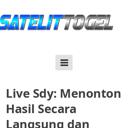
Skip
to
content
Live Sdy: Menonton
Hasil Secara
Langsung dan