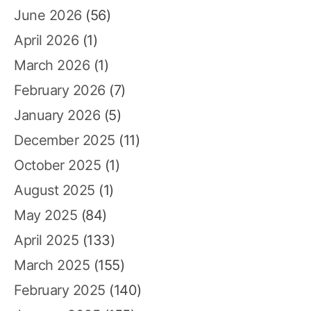
June 2026
(56)
April 2026
(1)
March 2026
(1)
February 2026
(7)
January 2026
(5)
December 2025
(11)
October 2025
(1)
August 2025
(1)
May 2025
(84)
April 2025
(133)
March 2025
(155)
February 2025
(140)