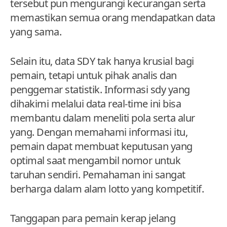
tersebut pun mengurangi kecurangan serta
memastikan semua orang mendapatkan data
yang sama.
Selain itu, data SDY tak hanya krusial bagi
pemain, tetapi untuk pihak analis dan
penggemar statistik. Informasi sdy yang
dihakimi melalui data real-time ini bisa
membantu dalam meneliti pola serta alur
yang. Dengan memahami informasi itu,
pemain dapat membuat keputusan yang
optimal saat mengambil nomor untuk
taruhan sendiri. Pemahaman ini sangat
berharga dalam alam lotto yang kompetitif.
Tanggapan para pemain kerap jelang