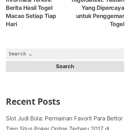
navigation
Berita Hasil Togel
Yang Dipercaya
Macao Setiap Tiap
untuk Penggemar
Hari
Togel
Search
for:
Recent Posts
Slot Judi Bola: Permainan Favorit Para Bettor
Tren Situs Poker Online Terbaru 2017 di