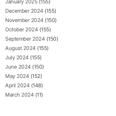
January 2025
(155)
December 2024
(155)
November 2024
(150)
October 2024
(155)
September 2024
(150)
August 2024
(155)
July 2024
(155)
June 2024
(150)
May 2024
(152)
April 2024
(148)
March 2024
(11)