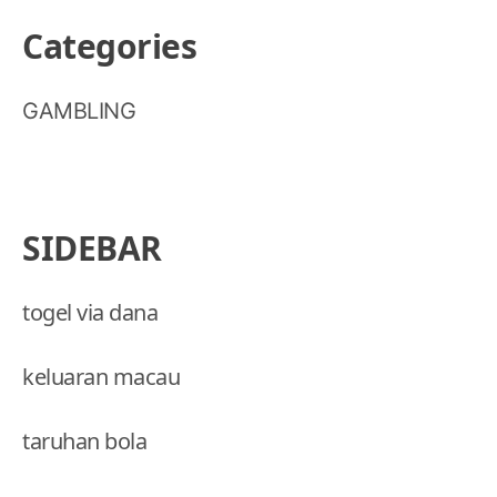
Categories
GAMBLING
SIDEBAR
togel via dana
keluaran macau
taruhan bola