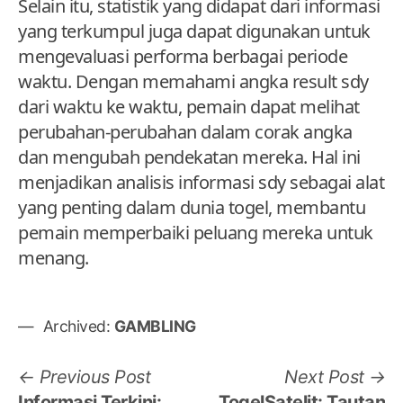
Selain itu, statistik yang didapat dari informasi
yang terkumpul juga dapat digunakan untuk
mengevaluasi performa berbagai periode
waktu. Dengan memahami angka result sdy
dari waktu ke waktu, pemain dapat melihat
perubahan-perubahan dalam corak angka
dan mengubah pendekatan mereka. Hal ini
menjadikan analisis informasi sdy sebagai alat
yang penting dalam dunia togel, membantu
pemain memperbaiki peluang mereka untuk
menang.
Archived:
GAMBLING
Post
Previous
N
Previous Post
Next Post
post:
po
Informasi Terkini:
TogelSatelit: Tautan