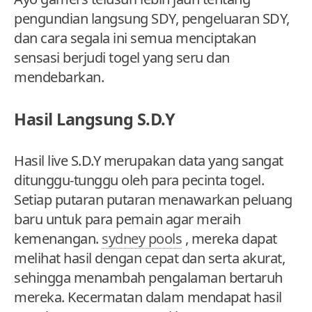
pengundian langsung SDY, pengeluaran SDY,
dan cara segala ini semua menciptakan
sensasi berjudi togel yang seru dan
mendebarkan.
Hasil Langsung S.D.Y
Hasil live S.D.Y merupakan data yang sangat
ditunggu-tunggu oleh para pecinta togel.
Setiap putaran putaran menawarkan peluang
baru untuk para pemain agar meraih
kemenangan.
sydney pools
, mereka dapat
melihat hasil dengan cepat dan serta akurat,
sehingga menambah pengalaman bertaruh
mereka. Kecermatan dalam mendapat hasil