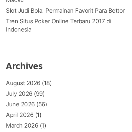
Macau
Slot Judi Bola: Permainan Favorit Para Bettor
Tren Situs Poker Online Terbaru 2017 di
Indonesia
Archives
August 2026
(18)
July 2026
(99)
June 2026
(56)
April 2026
(1)
March 2026
(1)