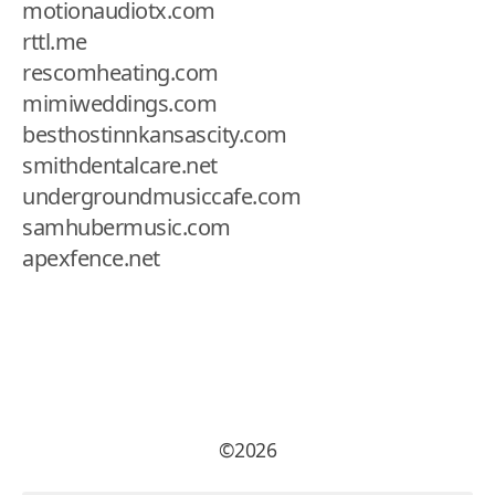
motionaudiotx.com
rttl.me
rescomheating.com
mimiweddings.com
besthostinnkansascity.com
smithdentalcare.net
undergroundmusiccafe.com
samhubermusic.com
apexfence.net
©2026