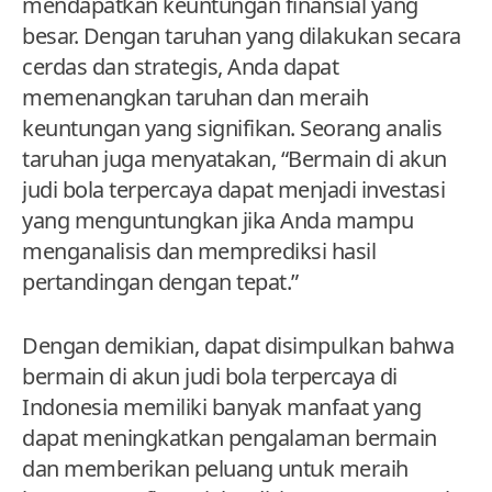
mendapatkan keuntungan finansial yang
besar. Dengan taruhan yang dilakukan secara
cerdas dan strategis, Anda dapat
memenangkan taruhan dan meraih
keuntungan yang signifikan. Seorang analis
taruhan juga menyatakan, “Bermain di akun
judi bola terpercaya dapat menjadi investasi
yang menguntungkan jika Anda mampu
menganalisis dan memprediksi hasil
pertandingan dengan tepat.”
Dengan demikian, dapat disimpulkan bahwa
bermain di akun judi bola terpercaya di
Indonesia memiliki banyak manfaat yang
dapat meningkatkan pengalaman bermain
dan memberikan peluang untuk meraih