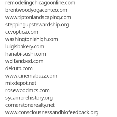
remodelingchicagoonline.com
brentwoodyogacenter.com
www.tiptonlandscaping.com
steppingupstewardship.org
ccvoptica.com
washingtonlehigh.com
luigisbakery.com
hanabi-sushi.com
wolfandzed.com
dekuta.com
www.cinemabuzz.com
mixdepot.net
rosewoodmcs.com
sycamorehistory.org
cornerstonerealty.net
www.consciousnessandbiofeedback.org