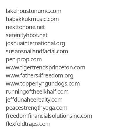
lakehoustonumc.com
habakkukmusic.com
nexttonone.net
serenityhbot.net
joshuainternational.org
susansnailandfacial.com
pen-prop.com
www.tigertrendsprinceton.com
www.fathers4freedom.org
www.topperlyngundogs.com
runningoftheelkhalf.com
jeffdunaheerealty.com
peacestrengthyoga.com
freedomfinancialsolutionsinc.com
flexfoldtraps.com