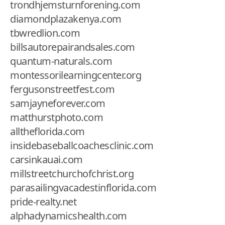
trondhjemsturnforening.com
diamondplazakenya.com
tbwredlion.com
billsautorepairandsales.com
quantum-naturals.com
montessorilearningcenter.org
fergusonstreetfest.com
samjayneforever.com
matthurstphoto.com
alltheflorida.com
insidebaseballcoachesclinic.com
carsinkauai.com
millstreetchurchofchrist.org
parasailingvacadestinflorida.com
pride-realty.net
alphadynamicshealth.com