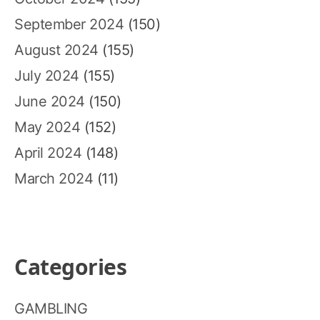
September 2024
(150)
August 2024
(155)
July 2024
(155)
June 2024
(150)
May 2024
(152)
April 2024
(148)
March 2024
(11)
Categories
GAMBLING