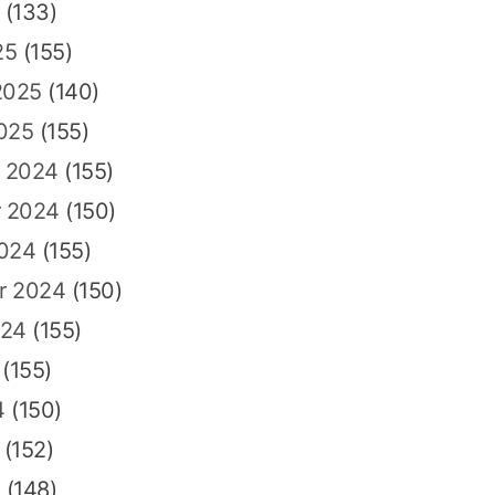
(133)
25
(155)
2025
(140)
025
(155)
 2024
(155)
 2024
(150)
2024
(155)
r 2024
(150)
024
(155)
(155)
4
(150)
(152)
4
(148)