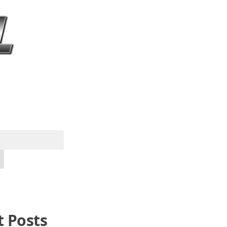
 Posts