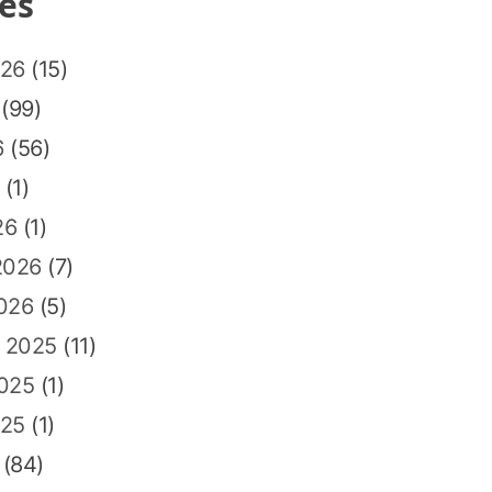
es
026
(15)
(99)
6
(56)
(1)
26
(1)
2026
(7)
026
(5)
 2025
(11)
2025
(1)
025
(1)
(84)