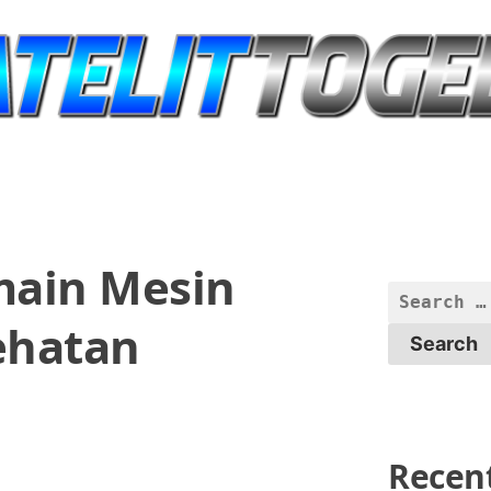
main Mesin
Search
for:
ehatan
Recent