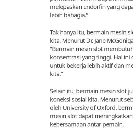
melepaskan endorfin yang dap
lebih bahagia.”
Tak hanya itu, bermain mesin sl
kita. Menurut Dr. Jane McGoniga
“Bermain mesin slot membutuhk
konsentrasi yang tinggi. Hal in
untuk bekerja lebih aktif dan 
kita.”
Selain itu, bermain mesin slot
koneksi sosial kita. Menurut se
oleh University of Oxford, berm
mesin slot dapat meningkatkan i
kebersamaan antar pemain.