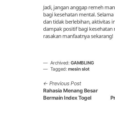
Jadi, jangan anggap remeh man
bagi kesehatan mental. Selama 
dan tidak berlebihan, aktivitas 
dampak positif bagi kesehatan 
rasakan manfaatnya sekarang!
Archived:
GAMBLING
Tagged:
mesin slot
Post
Previous
Previous Post
post:
Rahasia Menang Besar
navigation
Bermain Index Togel
P