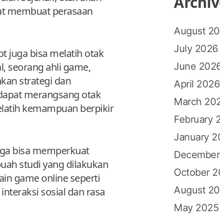
Archiv
at membuat perasaan
August 2
July 2026
ot juga bisa melatih otak
June 202
l, seorang ahli game,
an strategi dan
April 2026
i dapat merangsang otak
March 20
melatih kemampuan berpikir
February 
January 2
 juga bisa memperkuat
December
buah studi yang dilakukan
October 
ain game online seperti
August 2
nteraksi sosial dan rasa
May 2025