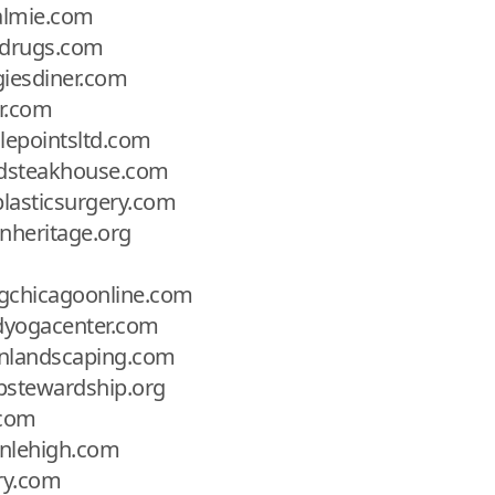
almie.com
drugs.com
iesdiner.com
r.com
epointsltd.com
rdsteakhouse.com
plasticsurgery.com
nheritage.org
g
gchicagoonline.com
yogacenter.com
nlandscaping.com
pstewardship.org
.com
nlehigh.com
ry.com