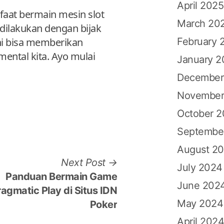
April 2025
faat bermain mesin slot
March 20
dilakukan dengan bijak
February 
ini bisa memberikan
mental kita. Ayo mulai
January 2
December
November
October 
Septembe
August 2
Next
Next Post
July 2024
post:
Panduan Bermain Game
June 202
ragmatic Play di Situs IDN
May 2024
Poker
April 202