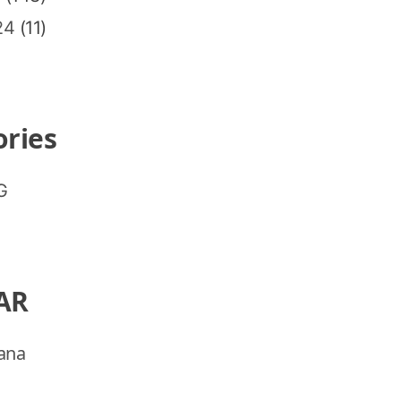
24
(11)
ories
G
AR
dana