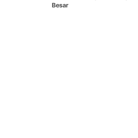
Besar