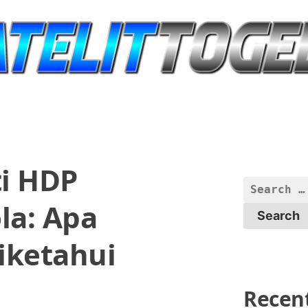
i HDP
Search
for:
la: Apa
iketahui
Recent