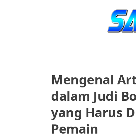
Skip
to
content
Mengenal Art
dalam Judi Bo
yang Harus D
Pemain