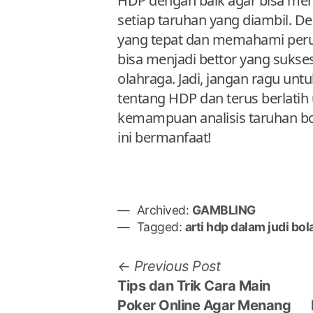
HDP dengan baik agar bisa me
setiap taruhan yang diambil. D
yang tepat dan memahami per
bisa menjadi bettor yang sukse
olahraga. Jadi, jangan ragu untu
tentang HDP dan terus berlati
kemampuan analisis taruhan bo
ini bermanfaat!
Archived:
GAMBLING
Tagged:
arti hdp dalam judi bol
Post
Previous
Previous Post
post:
Tips dan Trik Cara Main
navigation
Poker Online Agar Menang