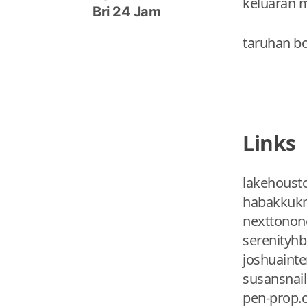
keluaran 
Bri 24 Jam
taruhan bo
Links
lakehous
habakkuk
nexttonon
serenityhb
joshuainte
susansnai
pen-prop