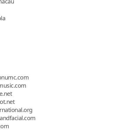
macau
la
tonumc.com
music.com
e.net
ot.net
rnational.org
landfacial.com
.com