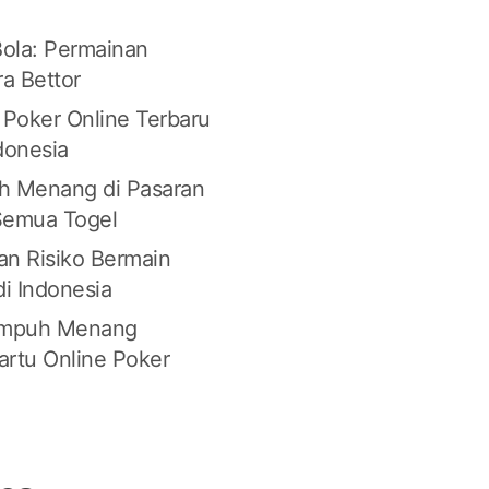
Bola: Permainan
ra Bettor
 Poker Online Terbaru
donesia
h Menang di Pasaran
Semua Togel
an Risiko Bermain
di Indonesia
 Ampuh Menang
artu Online Poker