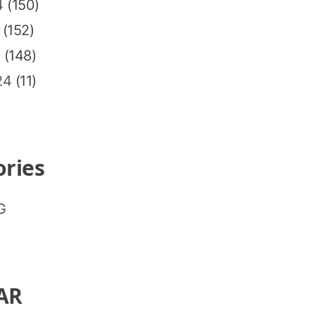
4
(150)
(152)
4
(148)
24
(11)
ories
G
AR