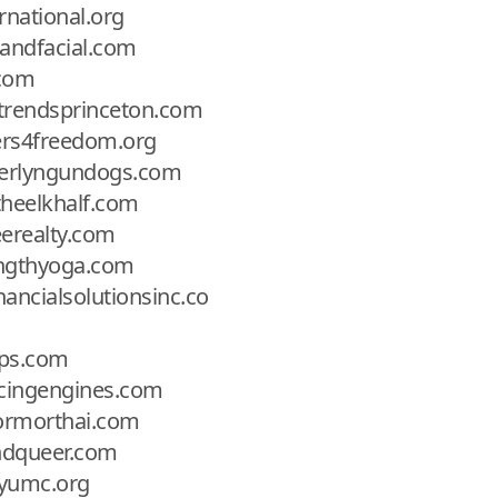
rnational.org
landfacial.com
.com
trendsprinceton.com
rs4freedom.org
erlyngundogs.com
theelkhalf.com
eerealty.com
ngthyoga.com
ancialsolutionsinc.co
aps.com
cingengines.com
ormorthai.com
ndqueer.com
yumc.org