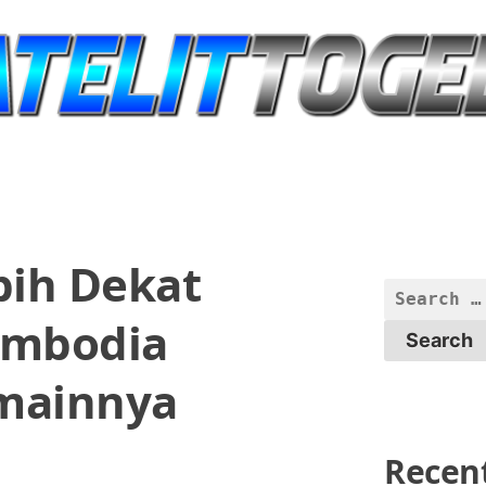
ih Dekat
Search
for:
ambodia
rmainnya
Recent