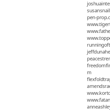
joshuainte
susansnai
pen-prop
www.tiger
www.fathe
www.topp
runningof
jeffdunah
peacestre
freedomfin
m
flexfoldtr
amendsra
www.kort
www.fata
anneashle