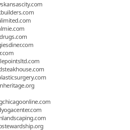
yskansascity.com
kbuilders.com
nlimited.com
almie.com
drugs.com
iesdiner.com
r.com
epointsltd.com
rdsteakhouse.com
plasticsurgery.com
nheritage.org
g
gchicagoonline.com
yogacenter.com
nlandscaping.com
pstewardship.org