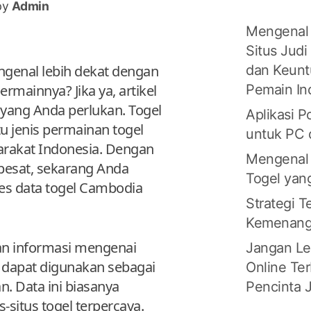
by
Admin
Mengenal 
Situs Judi
dan Keunt
ngenal lebih dekat dengan
Pemain In
rmainnya? Jika ya, artikel
yang Anda perlukan. Togel
Aplikasi P
 jenis permainan togel
untuk PC 
arakat Indonesia. Dengan
Mengenal 
pesat, sekarang Anda
Togel yan
s data togel Cambodia
Strategi T
Kemenanga
n informasi mengenai
Jangan Le
g dapat digunakan sebagai
Online Ter
 Data ini biasanya
Pencinta J
s-situs togel terpercaya.