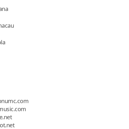
dana
macau
la
tonumc.com
music.com
e.net
ot.net