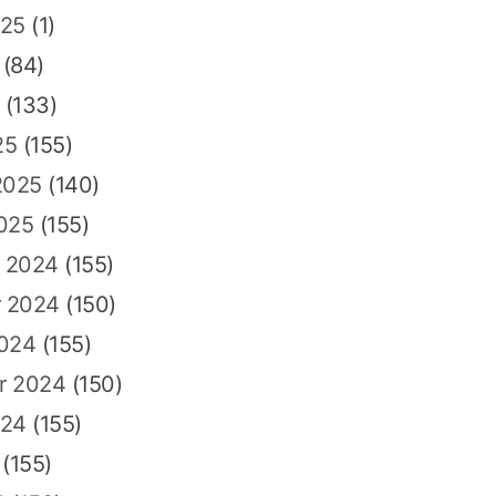
025
(1)
(84)
(133)
25
(155)
2025
(140)
025
(155)
 2024
(155)
 2024
(150)
2024
(155)
r 2024
(150)
024
(155)
(155)