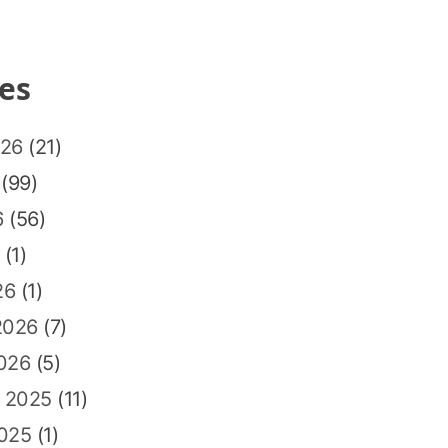
es
026
(21)
(99)
6
(56)
(1)
26
(1)
2026
(7)
026
(5)
 2025
(11)
2025
(1)