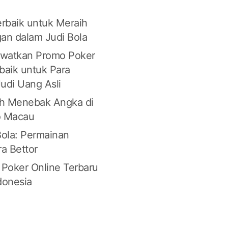
erbaik untuk Meraih
n dalam Judi Bola
watkan Promo Poker
baik untuk Para
udi Uang Asli
h Menebak Angka di
o Macau
Bola: Permainan
ra Bettor
 Poker Online Terbaru
donesia