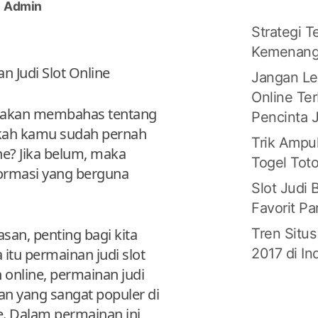
y
Admin
Strategi T
Kemenanga
 Judi Slot Online
Jangan Le
Online Ter
ita akan membahas tentang
Pencinta J
pakah kamu sudah pernah
Trik Ampu
ne? Jika belum, maka
Togel Tot
formasi yang berguna
Slot Judi 
Favorit Pa
Tren Situs
an, penting bagi kita
2017 di In
itu permainan judi slot
 online, permainan judi
an yang sangat populer di
. Dalam permainan ini,