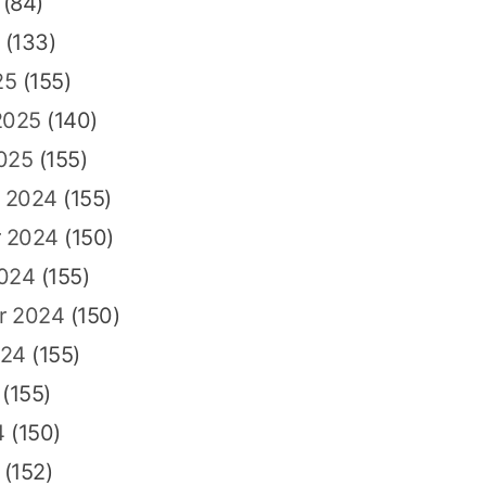
(84)
(133)
25
(155)
2025
(140)
025
(155)
 2024
(155)
 2024
(150)
2024
(155)
r 2024
(150)
024
(155)
(155)
4
(150)
(152)