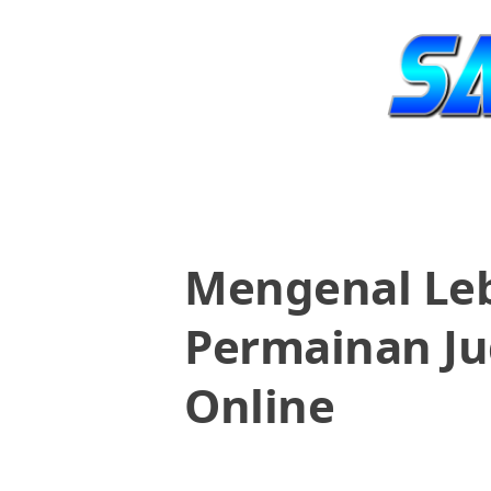
Skip
to
content
Mengenal Leb
Permainan Jud
Online