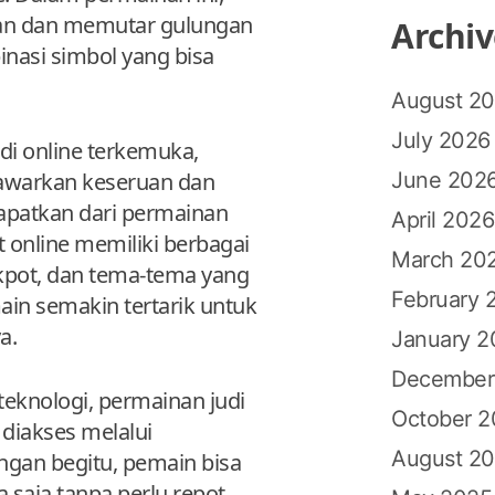
an dan memutar gulungan
Archiv
nasi simbol yang bisa
August 2
July 2026
di online terkemuka,
June 202
nawarkan keseruan dan
dapatkan dari permainan
April 2026
ot online memiliki berbagai
March 20
ckpot, dan tema-tema yang
February 
in semakin tertarik untuk
a.
January 2
December
eknologi, permainan judi
October 
diakses melalui
August 2
gan begitu, pemain bisa
 saja tanpa perlu repot