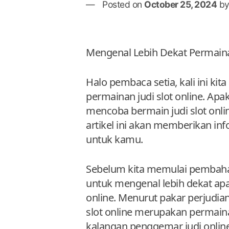
Posted on
October 25, 2024
b
Mengenal Lebih Dekat Permainan
Halo pembaca setia, kali ini k
permainan judi slot online. A
mencoba bermain judi slot onli
artikel ini akan memberikan in
untuk kamu.
Sebelum kita memulai pembahas
untuk mengenal lebih dekat apa 
online. Menurut pakar perjudian
slot online merupakan permain
kalangan penggemar judi online