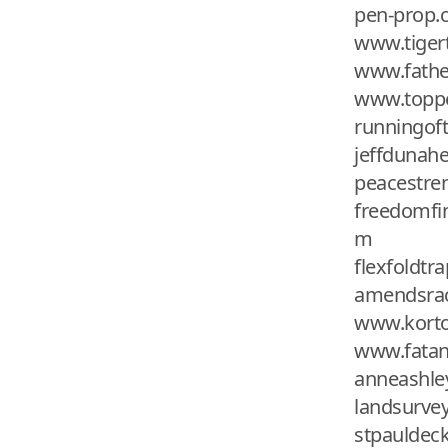
pen-prop
www.tiger
www.fathe
www.topp
runningof
jeffdunah
peacestre
freedomfin
m
flexfoldtr
amendsra
www.kort
www.fata
anneashle
landsurve
stpauldec