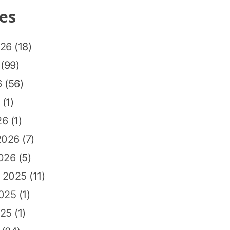
es
026
(18)
(99)
6
(56)
(1)
26
(1)
2026
(7)
026
(5)
 2025
(11)
2025
(1)
025
(1)