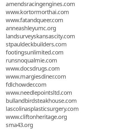
amendsracingengines.com
www.kortormorthai.com
www.fatandqueer.com
anneashleyumc.org
landsurveyskansascity.com
stpauldeckbuilders.com
footingsunlimited.com
runsnoqualmie.com
www.docsdrugs.com
www.margiesdiner.com
fdlchowder.com
www.needlepointsltd.com
bullandbirdsteakhouse.com
lascolinasplasticsurgery.com
www.cliftonheritage.org
sma43.org