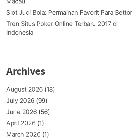
Macau
Slot Judi Bola: Permainan Favorit Para Bettor
Tren Situs Poker Online Terbaru 2017 di
Indonesia
Archives
August 2026
(18)
July 2026
(99)
June 2026
(56)
April 2026
(1)
March 2026
(1)