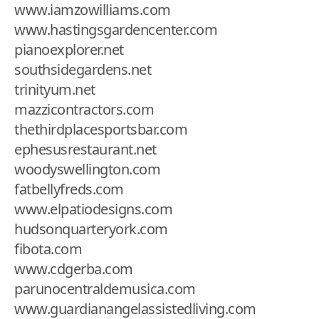
www.iamzowilliams.com
www.hastingsgardencenter.com
pianoexplorer.net
southsidegardens.net
trinityum.net
mazzicontractors.com
thethirdplacesportsbar.com
ephesusrestaurant.net
woodyswellington.com
fatbellyfreds.com
www.elpatiodesigns.com
hudsonquarteryork.com
fibota.com
www.cdgerba.com
parunocentraldemusica.com
www.guardianangelassistedliving.com