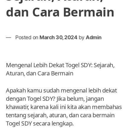
dan Cara Bermain
Posted on
March 30, 2024
by
Admin
Mengenal Lebih Dekat Togel SDY: Sejarah,
Aturan, dan Cara Bermain
Apakah kamu sudah mengenal lebih dekat
dengan Togel SDY? Jika belum, jangan
khawatir, karena kali ini kita akan membahas
tentang sejarah, aturan, dan cara bermain
Togel SDY secara lengkap.