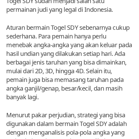
Togel SDY sudah menjadi salah satu
permainan judi yang legal di Indonesia.
Aturan bermain Togel SDY sebenarnya cukup
sederhana. Para pemain hanya perlu
menebak angka-angka yang akan keluar pada
hasil undian yang dilakukan setiap hari. Ada
berbagai jenis taruhan yang bisa dimainkan,
mulai dari 2D, 3D, hingga 4D. Selain itu,
pemain juga bisa memasang taruhan pada
angka ganjil/genap, besar/kecil, dan masih
banyak lagi.
Menurut pakar perjudian, strategi yang bisa
digunakan dalam bermain Togel SDY adalah
dengan menganalisis pola-pola angka yang