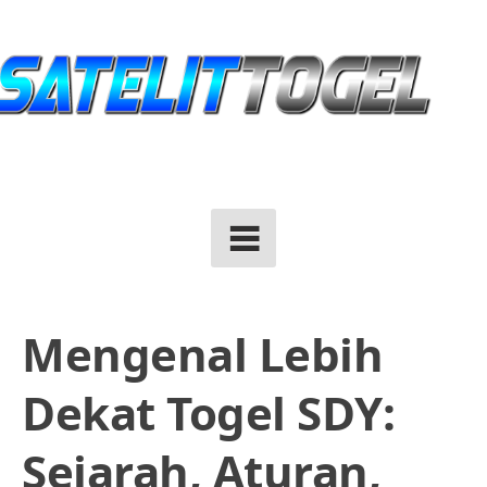
Skip
to
content
Mengenal Lebih
Dekat Togel SDY:
Sejarah, Aturan,