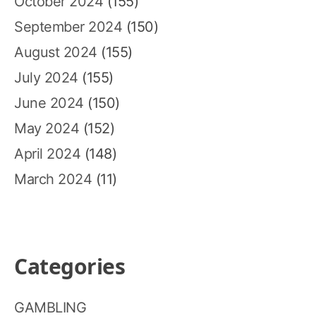
October 2024
(155)
September 2024
(150)
August 2024
(155)
July 2024
(155)
June 2024
(150)
May 2024
(152)
April 2024
(148)
March 2024
(11)
Categories
GAMBLING