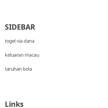
SIDEBAR
togel via dana
keluaran macau
taruhan bola
Links