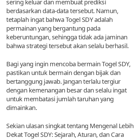
sering keluar dan membuat prediksi
berdasarkan data-data tersebut. Namun,
tetaplah ingat bahwa Togel SDY adalah
permainan yang bergantung pada
keberuntungan, sehingga tidak ada jaminan
bahwa strategi tersebut akan selalu berhasil.
Bagi yang ingin mencoba bermain Togel SDY,
pastikan untuk bermain dengan bijak dan
bertanggung jawab. Jangan terlalu tergiur
dengan kemenangan besar dan selalu ingat
untuk membatasi jumlah taruhan yang
dimainkan.
Sekian ulasan singkat tentang Mengenal Lebih
Dekat Togel SDY: Sejarah, Aturan, dan Cara