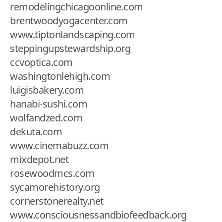
remodelingchicagoonline.com
brentwoodyogacenter.com
www.tiptonlandscaping.com
steppingupstewardship.org
ccvoptica.com
washingtonlehigh.com
luigisbakery.com
hanabi-sushi.com
wolfandzed.com
dekuta.com
www.cinemabuzz.com
mixdepot.net
rosewoodmcs.com
sycamorehistory.org
cornerstonerealty.net
www.consciousnessandbiofeedback.org