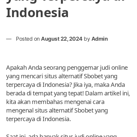
Indonesia
Posted on
August 22, 2024
by
Admin
Apakah Anda seorang penggemar judi online
yang mencari situs alternatif Sbobet yang
terpercaya di Indonesia? Jika iya, maka Anda
berada di tempat yang tepat! Dalam artikel ini,
kita akan membahas mengenai cara
mengenal situs alternatif Sbobet yang
terpercaya di Indonesia.
Saat ini, ada banyak situs judi online yang