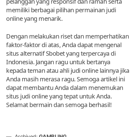
pelanggan yang responsif dan ramah serta
memiliki berbagai pilihan permainan judi
online yang menarik.
Dengan melakukan riset dan memperhatikan
faktor-faktor di atas, Anda dapat mengenal
situs alternatif Sbobet yang terpercaya di
Indonesia. Jangan ragu untuk bertanya
kepada teman atau ahli judi online lainnya jika
Anda masih merasa ragu. Semoga artikel ini
dapat membantu Anda dalam menemukan
situs judi online yang tepat untuk Anda.
Selamat bermain dan semoga berhasil!
Archived:
GAMBLING