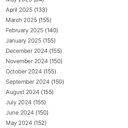
April 2025
(133)
March 2025
(155)
February 2025
(140)
January 2025
(155)
December 2024
(155)
November 2024
(150)
October 2024
(155)
September 2024
(150)
August 2024
(155)
July 2024
(155)
June 2024
(150)
May 2024
(152)