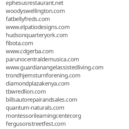
ephesusrestaurant.net
woodyswellington.com
fatbellyfreds.com
www.elpatiodesigns.com
hudsonquarteryork.com
fibota.com
www.cdgerba.com
parunocentraldemusica.com
www.guardianangelassistedliving.com
trondhjemsturnforening.com
diamondplazakenya.com
tbwredlion.com
billsautorepairandsales.com
quantum-naturals.com
montessorilearningcenter.org
fergusonstreetfest.com