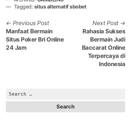
Tagged:
situs alternatif sbobet
Post
Previous
N
Previous Post
Next Post
post:
po
Manfaat Bermain
Rahasia Sukses
navigation
Situs Poker Bri Online
Bermain Judi
24 Jam
Baccarat Online
Terpercaya di
Indonesia
Search
for: