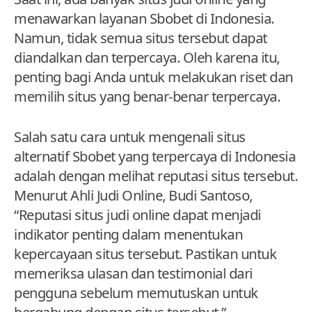
menawarkan layanan Sbobet di Indonesia.
Namun, tidak semua situs tersebut dapat
diandalkan dan terpercaya. Oleh karena itu,
penting bagi Anda untuk melakukan riset dan
memilih situs yang benar-benar terpercaya.
Salah satu cara untuk mengenali situs
alternatif Sbobet yang terpercaya di Indonesia
adalah dengan melihat reputasi situs tersebut.
Menurut Ahli Judi Online, Budi Santoso,
“Reputasi situs judi online dapat menjadi
indikator penting dalam menentukan
kepercayaan situs tersebut. Pastikan untuk
memeriksa ulasan dan testimonial dari
pengguna sebelum memutuskan untuk