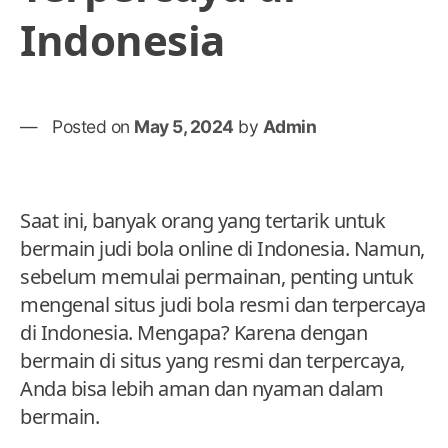
Indonesia
Posted on
May 5, 2024
by
Admin
Saat ini, banyak orang yang tertarik untuk
bermain judi bola online di Indonesia. Namun,
sebelum memulai permainan, penting untuk
mengenal situs judi bola resmi dan terpercaya
di Indonesia. Mengapa? Karena dengan
bermain di situs yang resmi dan terpercaya,
Anda bisa lebih aman dan nyaman dalam
bermain.