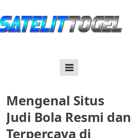
Skip
to
content
Mengenal Situs
Judi Bola Resmi dan
Terpercaya di