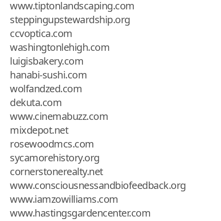
www.tiptonlandscaping.com
steppingupstewardship.org
ccvoptica.com
washingtonlehigh.com
luigisbakery.com
hanabi-sushi.com
wolfandzed.com
dekuta.com
www.cinemabuzz.com
mixdepot.net
rosewoodmcs.com
sycamorehistory.org
cornerstonerealty.net
www.consciousnessandbiofeedback.org
www.iamzowilliams.com
www.hastingsgardencenter.com