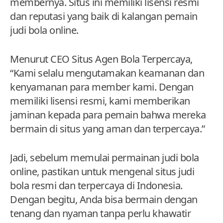
membernya. Situs ini memiliki lisensi resmi
dan reputasi yang baik di kalangan pemain
judi bola online.
Menurut CEO Situs Agen Bola Terpercaya,
“Kami selalu mengutamakan keamanan dan
kenyamanan para member kami. Dengan
memiliki lisensi resmi, kami memberikan
jaminan kepada para pemain bahwa mereka
bermain di situs yang aman dan terpercaya.”
Jadi, sebelum memulai permainan judi bola
online, pastikan untuk mengenal situs judi
bola resmi dan terpercaya di Indonesia.
Dengan begitu, Anda bisa bermain dengan
tenang dan nyaman tanpa perlu khawatir