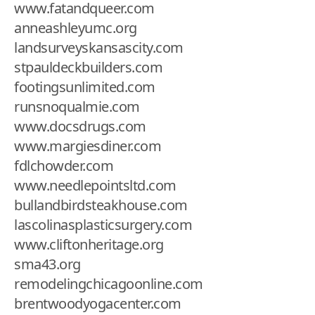
www.fatandqueer.com
anneashleyumc.org
landsurveyskansascity.com
stpauldeckbuilders.com
footingsunlimited.com
runsnoqualmie.com
www.docsdrugs.com
www.margiesdiner.com
fdlchowder.com
www.needlepointsltd.com
bullandbirdsteakhouse.com
lascolinasplasticsurgery.com
www.cliftonheritage.org
sma43.org
remodelingchicagoonline.com
brentwoodyogacenter.com