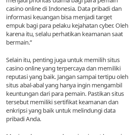
menjadi prioritas utama bagi para pemain
casino online di Indonesia. Data pribadi dan
informasi keuangan bisa menjadi target
empuk bagi para pelaku kejahatan cyber. Oleh
karena itu, selalu perhatikan keamanan saat
bermain.”
Selain itu, penting juga untuk memilih situs
casino online yang terpercaya dan memiliki
reputasi yang baik. Jangan sampai tertipu oleh
situs abal-abal yang hanya ingin mengambil
keuntungan dari para pemain. Pastikan situs
tersebut memiliki sertifikat keamanan dan
enkripsi yang baik untuk melindungi data
pribadi Anda.