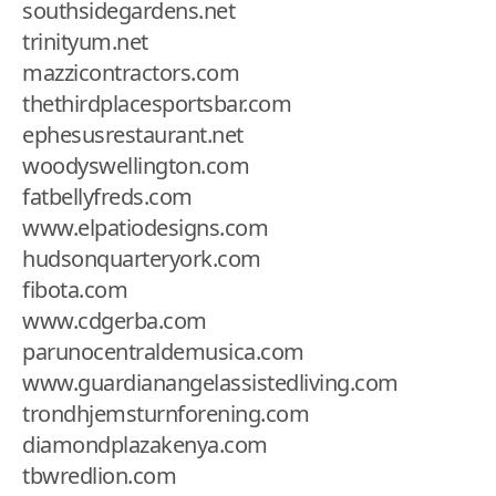
southsidegardens.net
trinityum.net
mazzicontractors.com
thethirdplacesportsbar.com
ephesusrestaurant.net
woodyswellington.com
fatbellyfreds.com
www.elpatiodesigns.com
hudsonquarteryork.com
fibota.com
www.cdgerba.com
parunocentraldemusica.com
www.guardianangelassistedliving.com
trondhjemsturnforening.com
diamondplazakenya.com
tbwredlion.com