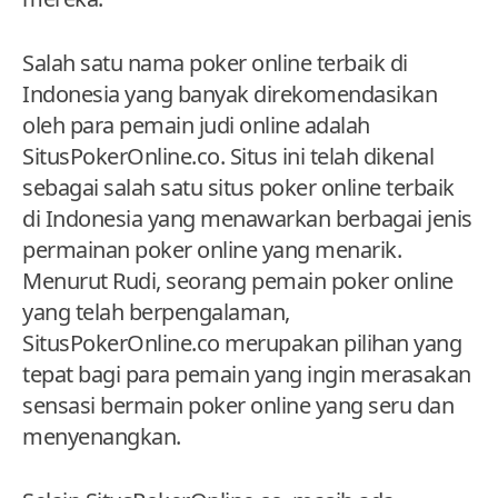
Salah satu nama poker online terbaik di
Indonesia yang banyak direkomendasikan
oleh para pemain judi online adalah
SitusPokerOnline.co. Situs ini telah dikenal
sebagai salah satu situs poker online terbaik
di Indonesia yang menawarkan berbagai jenis
permainan poker online yang menarik.
Menurut Rudi, seorang pemain poker online
yang telah berpengalaman,
SitusPokerOnline.co merupakan pilihan yang
tepat bagi para pemain yang ingin merasakan
sensasi bermain poker online yang seru dan
menyenangkan.