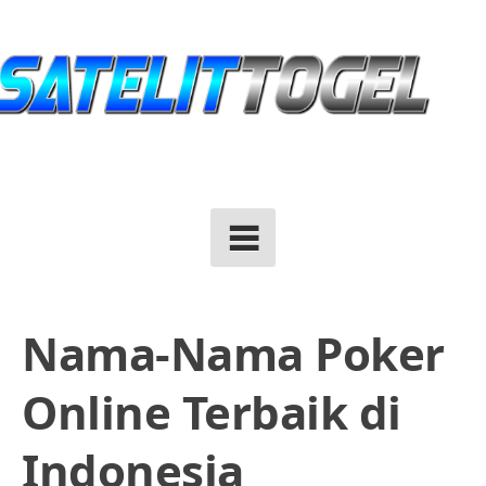
Skip
to
content
Nama-Nama Poker
Online Terbaik di
Indonesia