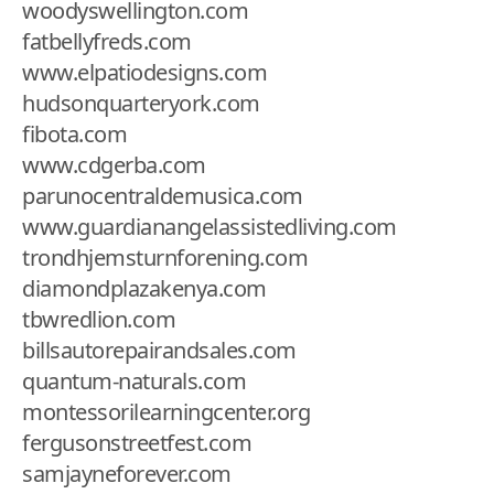
woodyswellington.com
fatbellyfreds.com
www.elpatiodesigns.com
hudsonquarteryork.com
fibota.com
www.cdgerba.com
parunocentraldemusica.com
www.guardianangelassistedliving.com
trondhjemsturnforening.com
diamondplazakenya.com
tbwredlion.com
billsautorepairandsales.com
quantum-naturals.com
montessorilearningcenter.org
fergusonstreetfest.com
samjayneforever.com