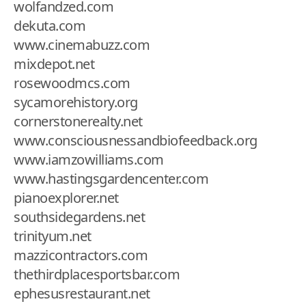
wolfandzed.com
dekuta.com
www.cinemabuzz.com
mixdepot.net
rosewoodmcs.com
sycamorehistory.org
cornerstonerealty.net
www.consciousnessandbiofeedback.org
www.iamzowilliams.com
www.hastingsgardencenter.com
pianoexplorer.net
southsidegardens.net
trinityum.net
mazzicontractors.com
thethirdplacesportsbar.com
ephesusrestaurant.net