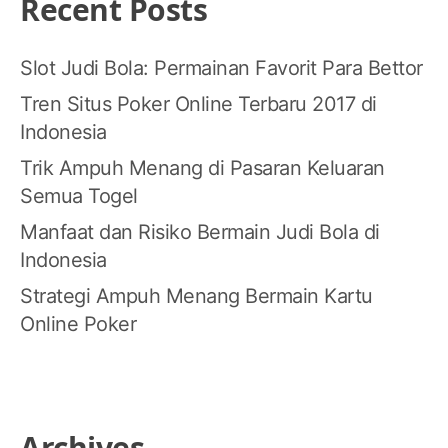
Recent Posts
Slot Judi Bola: Permainan Favorit Para Bettor
Tren Situs Poker Online Terbaru 2017 di
Indonesia
Trik Ampuh Menang di Pasaran Keluaran
Semua Togel
Manfaat dan Risiko Bermain Judi Bola di
Indonesia
Strategi Ampuh Menang Bermain Kartu
Online Poker
Archives