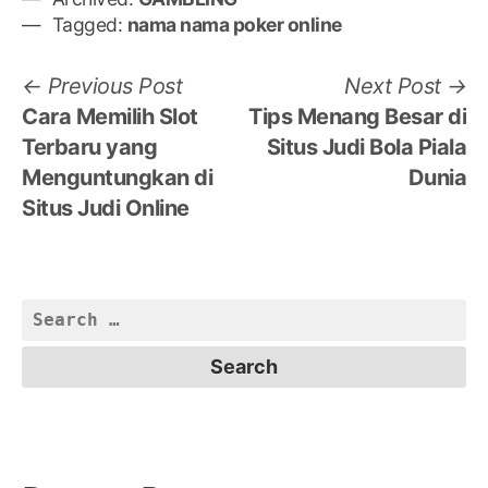
Tagged:
nama nama poker online
Post
Previous
N
Previous Post
Next Post
post:
po
Cara Memilih Slot
Tips Menang Besar di
navigation
Terbaru yang
Situs Judi Bola Piala
Menguntungkan di
Dunia
Situs Judi Online
Search
for: