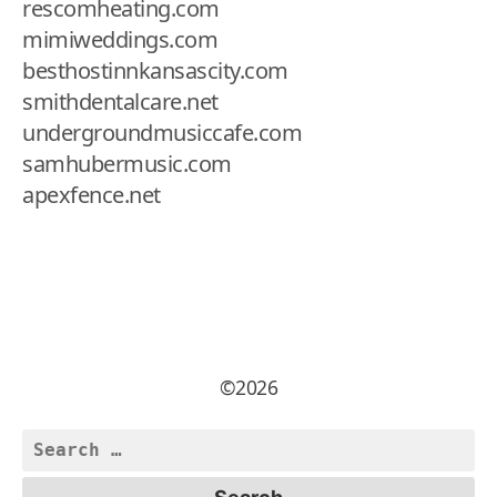
rescomheating.com
mimiweddings.com
besthostinnkansascity.com
smithdentalcare.net
undergroundmusiccafe.com
samhubermusic.com
apexfence.net
©2026
Search
for: