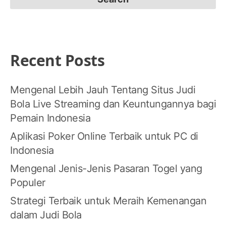
Recent Posts
Mengenal Lebih Jauh Tentang Situs Judi
Bola Live Streaming dan Keuntungannya bagi
Pemain Indonesia
Aplikasi Poker Online Terbaik untuk PC di
Indonesia
Mengenal Jenis-Jenis Pasaran Togel yang
Populer
Strategi Terbaik untuk Meraih Kemenangan
dalam Judi Bola