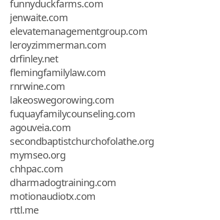
funnyduckfarms.com
jenwaite.com
elevatemanagementgroup.com
leroyzimmerman.com
drfinley.net
flemingfamilylaw.com
rnrwine.com
lakeoswegorowing.com
fuquayfamilycounseling.com
agouveia.com
secondbaptistchurchofolathe.org
mymseo.org
chhpac.com
dharmadogtraining.com
motionaudiotx.com
rttl.me