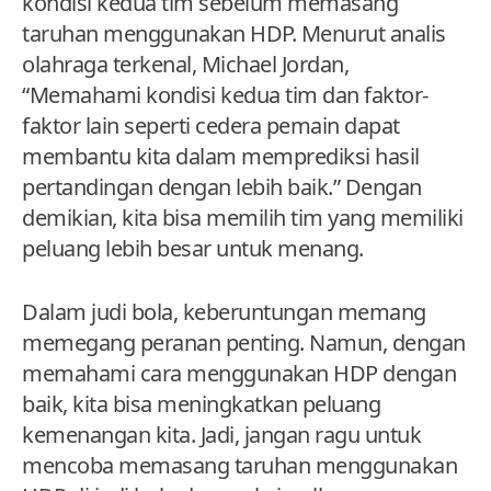
kondisi kedua tim sebelum memasang
taruhan menggunakan HDP. Menurut analis
olahraga terkenal, Michael Jordan,
“Memahami kondisi kedua tim dan faktor-
faktor lain seperti cedera pemain dapat
membantu kita dalam memprediksi hasil
pertandingan dengan lebih baik.” Dengan
demikian, kita bisa memilih tim yang memiliki
peluang lebih besar untuk menang.
Dalam judi bola, keberuntungan memang
memegang peranan penting. Namun, dengan
memahami cara menggunakan HDP dengan
baik, kita bisa meningkatkan peluang
kemenangan kita. Jadi, jangan ragu untuk
mencoba memasang taruhan menggunakan