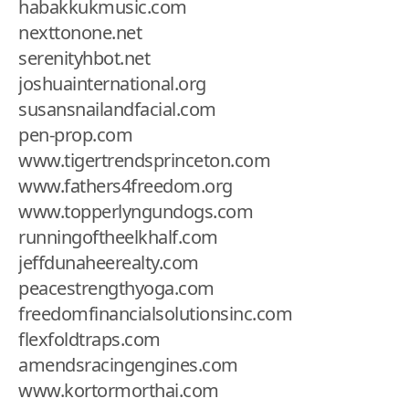
habakkukmusic.com
nexttonone.net
serenityhbot.net
joshuainternational.org
susansnailandfacial.com
pen-prop.com
www.tigertrendsprinceton.com
www.fathers4freedom.org
www.topperlyngundogs.com
runningoftheelkhalf.com
jeffdunaheerealty.com
peacestrengthyoga.com
freedomfinancialsolutionsinc.com
flexfoldtraps.com
amendsracingengines.com
www.kortormorthai.com