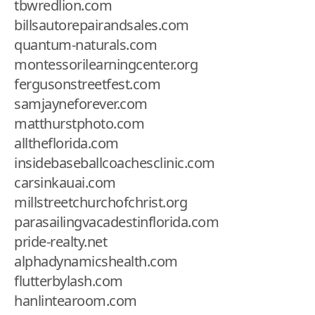
tbwredlion.com
billsautorepairandsales.com
quantum-naturals.com
montessorilearningcenter.org
fergusonstreetfest.com
samjayneforever.com
matthurstphoto.com
alltheflorida.com
insidebaseballcoachesclinic.com
carsinkauai.com
millstreetchurchofchrist.org
parasailingvacadestinflorida.com
pride-realty.net
alphadynamicshealth.com
flutterbylash.com
hanlintearoom.com