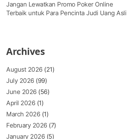
Jangan Lewatkan Promo Poker Online
Terbaik untuk Para Pencinta Judi Uang Asli
Archives
August 2026
(21)
July 2026
(99)
June 2026
(56)
April 2026
(1)
March 2026
(1)
February 2026
(7)
January 2026
(5)