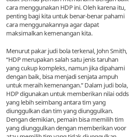
cara menggunakan HDP ini. Oleh karena itu,
penting bagi kita untuk benar-benar pahami
cara menggunakannya agar dapat
maksimalkan kemenangan kita.
Menurut pakar judi bola terkenal, John Smith,
“HDP merupakan salah satu jenis taruhan
yang cukup kompleks, namun jika dipahami
dengan baik, bisa menjadi senjata ampuh
untuk meraih kemenangan.” Dalam judi bola,
HDP digunakan untuk memberikan nilai odds
yang lebih seimbang antara tim yang
diunggulkan dan tim yang diunggulkan.
Dengan demikian, pemain bisa memilih tim
yang diunggulkan dengan memberikan voor
atau memilih tim yang tidak diunggulkan