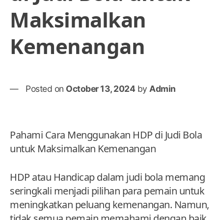
Maksimalkan
Kemenangan
Posted on
October 13, 2024
by
Admin
Pahami Cara Menggunakan HDP di Judi Bola
untuk Maksimalkan Kemenangan
HDP atau Handicap dalam judi bola memang
seringkali menjadi pilihan para pemain untuk
meningkatkan peluang kemenangan. Namun,
tidak semua pemain memahami dengan baik