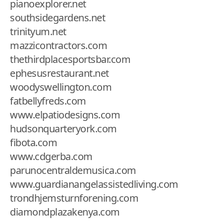
pianoexplorer.net
southsidegardens.net
trinityum.net
mazzicontractors.com
thethirdplacesportsbar.com
ephesusrestaurant.net
woodyswellington.com
fatbellyfreds.com
www.elpatiodesigns.com
hudsonquarteryork.com
fibota.com
www.cdgerba.com
parunocentraldemusica.com
www.guardianangelassistedliving.com
trondhjemsturnforening.com
diamondplazakenya.com