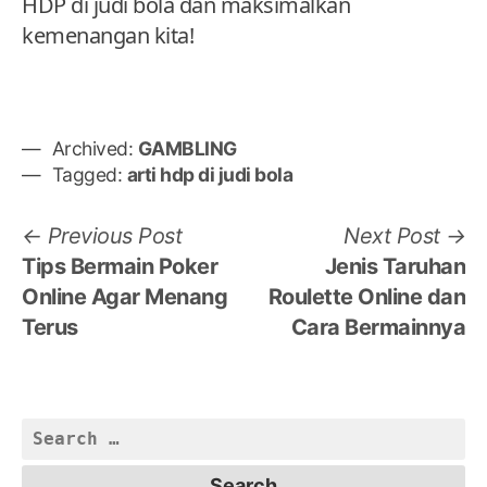
HDP di judi bola dan maksimalkan
kemenangan kita!
Archived:
GAMBLING
Tagged:
arti hdp di judi bola
Post
Previous
N
Previous Post
Next Post
post:
po
Tips Bermain Poker
Jenis Taruhan
navigation
Online Agar Menang
Roulette Online dan
Terus
Cara Bermainnya
Search
for: