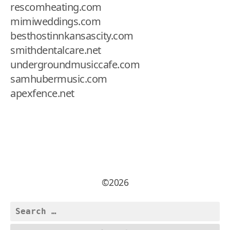
rescomheating.com
mimiweddings.com
besthostinnkansascity.com
smithdentalcare.net
undergroundmusiccafe.com
samhubermusic.com
apexfence.net
©2026
Search
for: