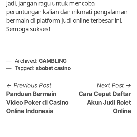
Jadi, jangan ragu untuk mencoba
peruntungan kalian dan nikmati pengalaman
bermain di platform judi online terbesar ini.
Semoga sukses!
Archived:
GAMBLING
Tagged:
sbobet casino
Post
Previous
N
Previous Post
Next Post
post:
po
Panduan Bermain
Cara Cepat Daftar
navigation
Video Poker di Casino
Akun Judi Rolet
Online Indonesia
Online