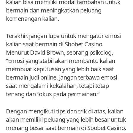
kalian bisa memiliki modal tambahan untuk
bermain dan meningkatkan peluang
kemenangan kalian.
Terakhir, jangan lupa untuk mengatur emosi
kalian saat bermain di Sbobet Casino.
Menurut David Brown, seorang psikolog,
“Emosi yang stabil akan membantu kalian
membuat keputusan yang lebih baik saat
bermain judi online. Jangan terbawa emosi
saat mengalami kekalahan, tetapi tetap
tenang dan fokus pada permainan.”
Dengan mengikuti tips dan trik di atas, kalian
akan memiliki peluang yang lebih besar untuk
menang besar saat bermain di Sbobet Casino.