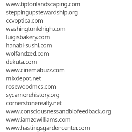
www.tiptonlandscaping.com
steppingupstewardship.org
ccvoptica.com
washingtonlehigh.com
luigisbakery.com
hanabi-sushi.com
wolfandzed.com
dekuta.com
www.cinemabuzz.com
mixdepot.net
rosewoodmcs.com
sycamorehistory.org
cornerstonerealty.net
www.consciousnessandbiofeedback.org
www.iamzowilliams.com
www.hastingsgardencenter.com