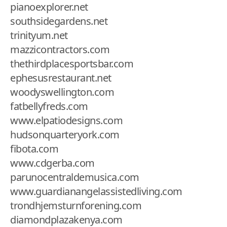
pianoexplorer.net
southsidegardens.net
trinityum.net
mazzicontractors.com
thethirdplacesportsbar.com
ephesusrestaurant.net
woodyswellington.com
fatbellyfreds.com
www.elpatiodesigns.com
hudsonquarteryork.com
fibota.com
www.cdgerba.com
parunocentraldemusica.com
www.guardianangelassistedliving.com
trondhjemsturnforening.com
diamondplazakenya.com