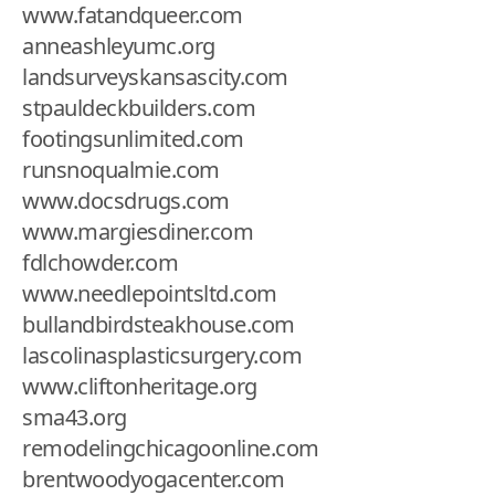
www.fatandqueer.com
anneashleyumc.org
landsurveyskansascity.com
stpauldeckbuilders.com
footingsunlimited.com
runsnoqualmie.com
www.docsdrugs.com
www.margiesdiner.com
fdlchowder.com
www.needlepointsltd.com
bullandbirdsteakhouse.com
lascolinasplasticsurgery.com
www.cliftonheritage.org
sma43.org
remodelingchicagoonline.com
brentwoodyogacenter.com