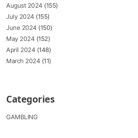
August 2024
(155)
July 2024
(155)
June 2024
(150)
May 2024
(152)
April 2024
(148)
March 2024
(11)
Categories
GAMBLING