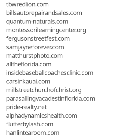
tbwredlion.com
billsautorepairandsales.com
quantum-naturals.com
montessorilearningcenter.org
fergusonstreetfest.com
samjayneforever.com
matthurstphoto.com
alltheflorida.com
insidebaseballcoachesclinic.com
carsinkauai.com
millstreetchurchofchrist.org
parasailingvacadestinflorida.com
pride-realty.net
alphadynamicshealth.com
flutterbylash.com
hanlintearoom.com