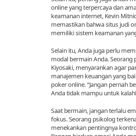
online yang terpercaya dan am
keamanan internet, Kevin Mitnic
memastikan bahwa situs judi on
memiliki sistem keamanan yang 
Selain itu, Anda juga perlu mem
modal bermain Anda. Seorang 
Kiyosaki, menyarankan agar pa
manajemen keuangan yang baik
poker online. “Jangan pernah 
Anda tidak mampu untuk kalahk
Saat bermain, jangan terlalu em
fokus. Seorang psikolog terken
menekankan pentingnya kontrol