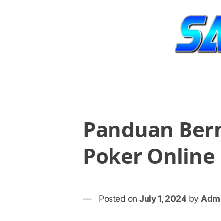
Skip
to
content
Panduan Berm
Poker Online
Posted on
July 1, 2024
by
Adm