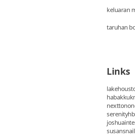
keluaran 
taruhan bo
Links
lakehous
habakkuk
nexttonon
serenityhb
joshuainte
susansnai