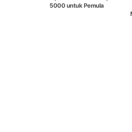
navigation
5000 untuk Pemula