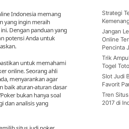
Strategi T
nline Indonesia memang
Kemenanga
n yang ingin meraih
ini. Dengan panduan yang
Jangan Le
n potensi Anda untuk
Online Ter
askan.
Pencinta J
Trik Ampu
pastikan untuk memahami
Togel Tot
er online. Seorang ahli
Slot Judi 
anda, menyarankan agar
Favorit Pa
baik aturan-aturan dasar
Tren Situs
“Poker bukan hanya soal
2017 di In
gi dan analisis yang
emilih situs judi poker