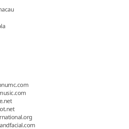
macau
la
tonumc.com
music.com
e.net
ot.net
rnational.org
landfacial.com