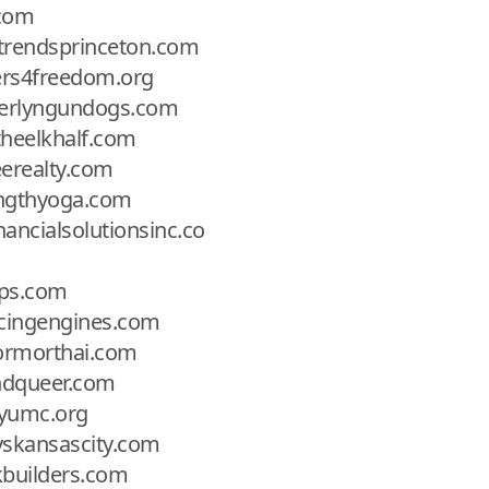
.com
trendsprinceton.com
rs4freedom.org
erlyngundogs.com
theelkhalf.com
eerealty.com
ngthyoga.com
ancialsolutionsinc.co
aps.com
cingengines.com
ormorthai.com
ndqueer.com
yumc.org
yskansascity.com
kbuilders.com