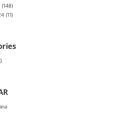
4
(148)
24
(11)
ories
G
AR
dana