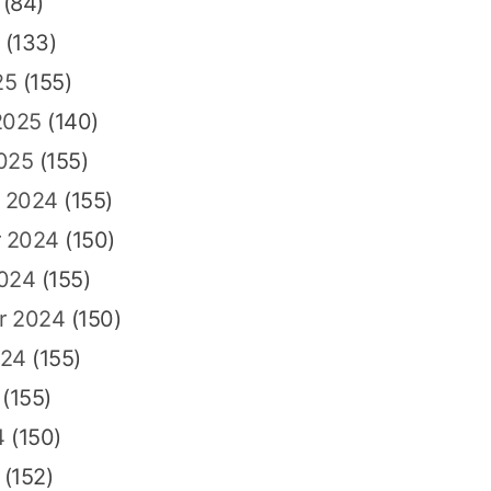
(84)
(133)
25
(155)
2025
(140)
025
(155)
 2024
(155)
 2024
(150)
2024
(155)
r 2024
(150)
024
(155)
(155)
4
(150)
(152)