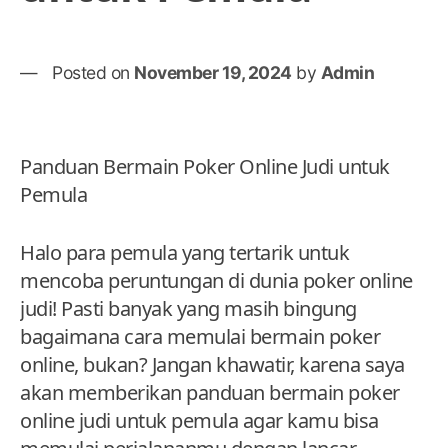
Posted on
November 19, 2024
by
Admin
Panduan Bermain Poker Online Judi untuk
Pemula
Halo para pemula yang tertarik untuk
mencoba peruntungan di dunia poker online
judi! Pasti banyak yang masih bingung
bagaimana cara memulai bermain poker
online, bukan? Jangan khawatir, karena saya
akan memberikan panduan bermain poker
online judi untuk pemula agar kamu bisa