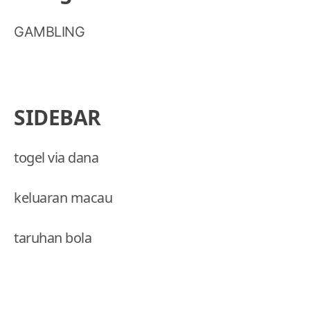
GAMBLING
SIDEBAR
togel via dana
keluaran macau
taruhan bola