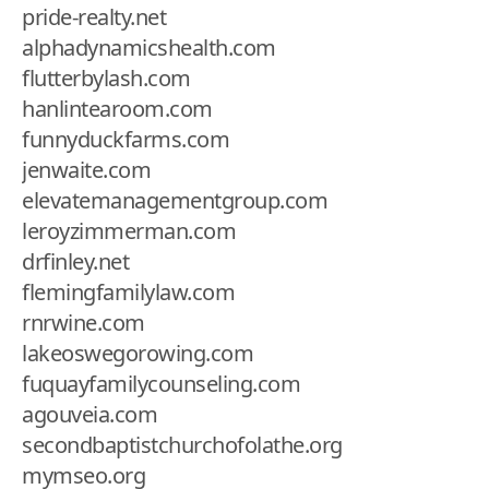
pride-realty.net
alphadynamicshealth.com
flutterbylash.com
hanlintearoom.com
funnyduckfarms.com
jenwaite.com
elevatemanagementgroup.com
leroyzimmerman.com
drfinley.net
flemingfamilylaw.com
rnrwine.com
lakeoswegorowing.com
fuquayfamilycounseling.com
agouveia.com
secondbaptistchurchofolathe.org
mymseo.org