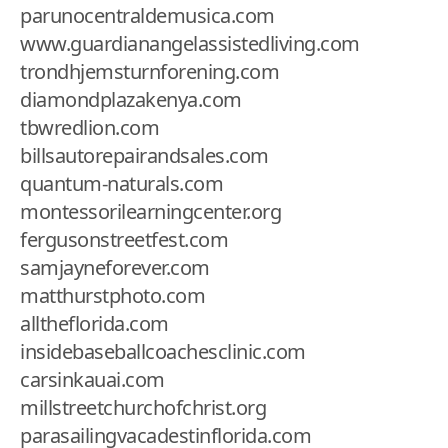
parunocentraldemusica.com
www.guardianangelassistedliving.com
trondhjemsturnforening.com
diamondplazakenya.com
tbwredlion.com
billsautorepairandsales.com
quantum-naturals.com
montessorilearningcenter.org
fergusonstreetfest.com
samjayneforever.com
matthurstphoto.com
alltheflorida.com
insidebaseballcoachesclinic.com
carsinkauai.com
millstreetchurchofchrist.org
parasailingvacadestinflorida.com