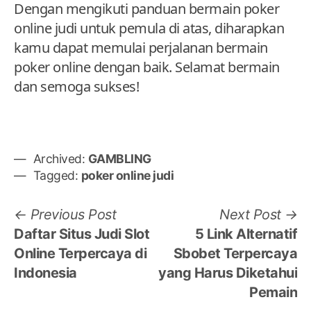
Dengan mengikuti panduan bermain poker
online judi untuk pemula di atas, diharapkan
kamu dapat memulai perjalanan bermain
poker online dengan baik. Selamat bermain
dan semoga sukses!
Archived:
GAMBLING
Tagged:
poker online judi
Post
Previous
N
Previous Post
Next Post
post:
po
Daftar Situs Judi Slot
5 Link Alternatif
navigation
Online Terpercaya di
Sbobet Terpercaya
Indonesia
yang Harus Diketahui
Pemain