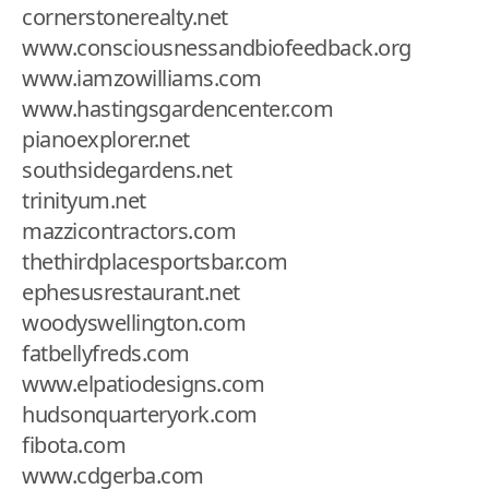
cornerstonerealty.net
www.consciousnessandbiofeedback.org
www.iamzowilliams.com
www.hastingsgardencenter.com
pianoexplorer.net
southsidegardens.net
trinityum.net
mazzicontractors.com
thethirdplacesportsbar.com
ephesusrestaurant.net
woodyswellington.com
fatbellyfreds.com
www.elpatiodesigns.com
hudsonquarteryork.com
fibota.com
www.cdgerba.com