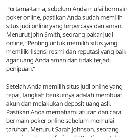
Pertama-tama, sebelum Anda mulai bermain
poker online, pastikan Anda sudah memilih
situs judi online yang terpercaya dan aman.
Menurut John Smith, seorang pakar judi
online, “Penting untuk memilih situs yang
memiliki lisensi resmi dan reputasi yang baik
agar uang Anda aman dan tidak terjadi
penipuan.”
Setelah Anda memilih situs judi online yang
tepat, langkah berikutnya adalah membuat
akun dan melakukan deposit uang asli.
Pastikan Anda memahami aturan dan cara
bermain poker online sebelum memulai
taruhan. Menurut Sarah Johnson, seorang