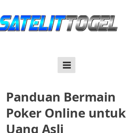
Skip
to
content
Panduan Bermain
Poker Online untuk
Uang Asli