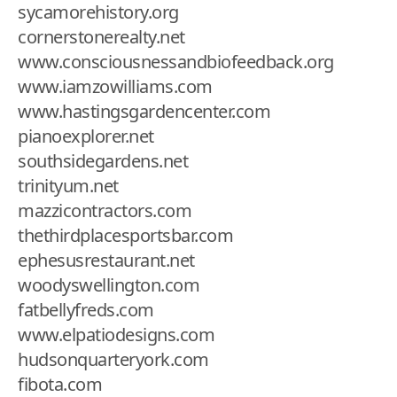
sycamorehistory.org
cornerstonerealty.net
www.consciousnessandbiofeedback.org
www.iamzowilliams.com
www.hastingsgardencenter.com
pianoexplorer.net
southsidegardens.net
trinityum.net
mazzicontractors.com
thethirdplacesportsbar.com
ephesusrestaurant.net
woodyswellington.com
fatbellyfreds.com
www.elpatiodesigns.com
hudsonquarteryork.com
fibota.com