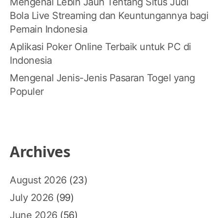
Mengenal Lebih Jauh Tentang Situs Judi
Bola Live Streaming dan Keuntungannya bagi
Pemain Indonesia
Aplikasi Poker Online Terbaik untuk PC di
Indonesia
Mengenal Jenis-Jenis Pasaran Togel yang
Populer
Archives
August 2026
(23)
July 2026
(99)
June 2026
(56)