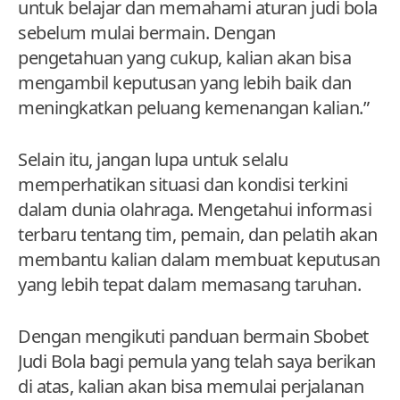
untuk belajar dan memahami aturan judi bola
sebelum mulai bermain. Dengan
pengetahuan yang cukup, kalian akan bisa
mengambil keputusan yang lebih baik dan
meningkatkan peluang kemenangan kalian.”
Selain itu, jangan lupa untuk selalu
memperhatikan situasi dan kondisi terkini
dalam dunia olahraga. Mengetahui informasi
terbaru tentang tim, pemain, dan pelatih akan
membantu kalian dalam membuat keputusan
yang lebih tepat dalam memasang taruhan.
Dengan mengikuti panduan bermain Sbobet
Judi Bola bagi pemula yang telah saya berikan
di atas, kalian akan bisa memulai perjalanan