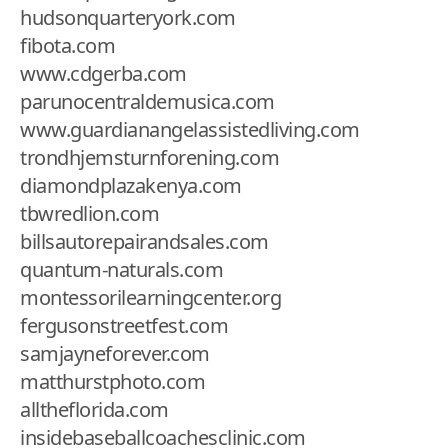
hudsonquarteryork.com
fibota.com
www.cdgerba.com
parunocentraldemusica.com
www.guardianangelassistedliving.com
trondhjemsturnforening.com
diamondplazakenya.com
tbwredlion.com
billsautorepairandsales.com
quantum-naturals.com
montessorilearningcenter.org
fergusonstreetfest.com
samjayneforever.com
matthurstphoto.com
alltheflorida.com
insidebaseballcoachesclinic.com