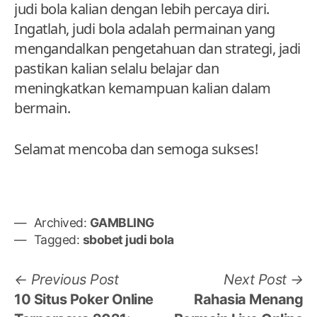
judi bola kalian dengan lebih percaya diri.
Ingatlah, judi bola adalah permainan yang
mengandalkan pengetahuan dan strategi, jadi
pastikan kalian selalu belajar dan
meningkatkan kemampuan kalian dalam
bermain.
Selamat mencoba dan semoga sukses!
Archived:
GAMBLING
Tagged:
sbobet judi bola
Post
Previous
N
Previous Post
Next Post
post:
po
10 Situs Poker Online
Rahasia Menang
navigation