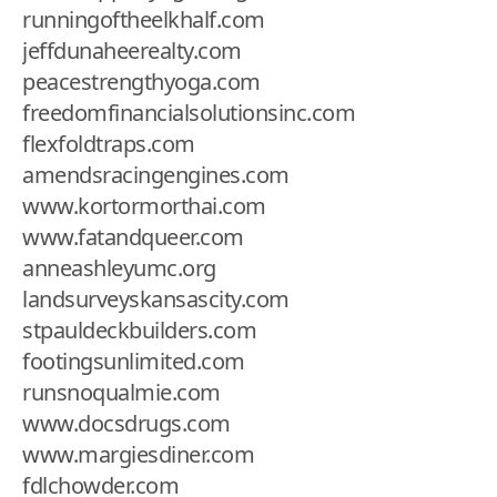
runningoftheelkhalf.com
jeffdunaheerealty.com
peacestrengthyoga.com
freedomfinancialsolutionsinc.com
flexfoldtraps.com
amendsracingengines.com
www.kortormorthai.com
www.fatandqueer.com
anneashleyumc.org
landsurveyskansascity.com
stpauldeckbuilders.com
footingsunlimited.com
runsnoqualmie.com
www.docsdrugs.com
www.margiesdiner.com
fdlchowder.com