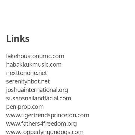
Links
lakehoustonumc.com
habakkukmusic.com
nexttonone.net
serenityhbot.net
joshuainternational.org
susansnailandfacial.com
pen-prop.com
www.tigertrendsprinceton.com
www.fathers4freedom.org
www.topperlyngundogs.com