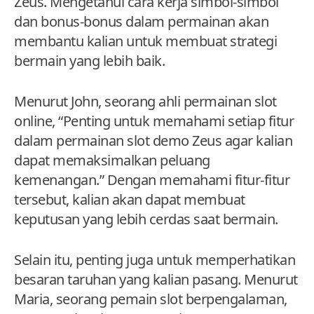
Zeus. Mengetahui cara kerja simbol-simbol
dan bonus-bonus dalam permainan akan
membantu kalian untuk membuat strategi
bermain yang lebih baik.
Menurut John, seorang ahli permainan slot
online, “Penting untuk memahami setiap fitur
dalam permainan slot demo Zeus agar kalian
dapat memaksimalkan peluang
kemenangan.” Dengan memahami fitur-fitur
tersebut, kalian akan dapat membuat
keputusan yang lebih cerdas saat bermain.
Selain itu, penting juga untuk memperhatikan
besaran taruhan yang kalian pasang. Menurut
Maria, seorang pemain slot berpengalaman,