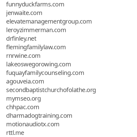
funnyduckfarms.com
jenwaite.com
elevatemanagementgroup.com
leroyzimmerman.com
drfinley.net
flemingfamilylaw.com
rnrwine.com
lakeoswegorowing.com
fuquayfamilycounseling.com
agouveia.com
secondbaptistchurchofolathe.org
mymseo.org
chhpac.com
dharmadogtraining.com
motionaudiotx.com
rttl.me