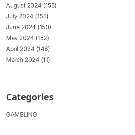
August 2024
(155)
July 2024
(155)
June 2024
(150)
May 2024
(152)
April 2024
(148)
March 2024
(11)
Categories
GAMBLING