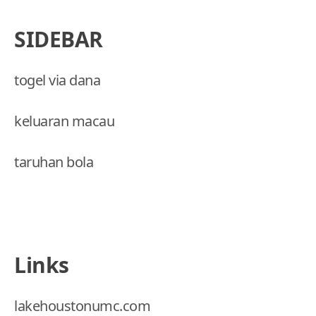
SIDEBAR
togel via dana
keluaran macau
taruhan bola
Links
lakehoustonumc.com