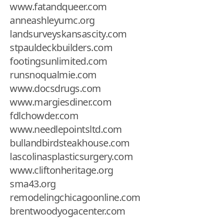
www.fatandqueer.com
anneashleyumc.org
landsurveyskansascity.com
stpauldeckbuilders.com
footingsunlimited.com
runsnoqualmie.com
www.docsdrugs.com
www.margiesdiner.com
fdlchowder.com
www.needlepointsltd.com
bullandbirdsteakhouse.com
lascolinasplasticsurgery.com
www.cliftonheritage.org
sma43.org
remodelingchicagoonline.com
brentwoodyogacenter.com