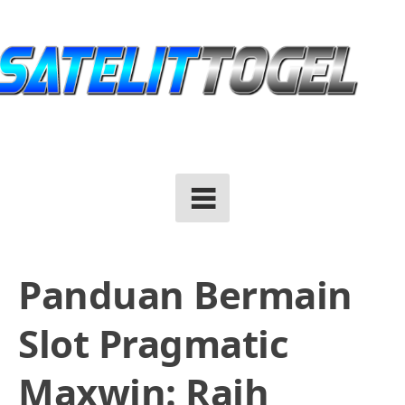
Skip
to
content
Panduan Bermain
Slot Pragmatic
Maxwin: Raih