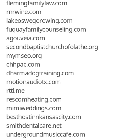
flemingfamilylaw.com
rnrwine.com
lakeoswegorowing.com
fuquayfamilycounseling.com
agouveia.com
secondbaptistchurchofolathe.org
mymseo.org
chhpac.com
dharmadogtraining.com
motionaudiotx.com
rttl.me
rescomheating.com
mimiweddings.com
besthostinnkansascity.com
smithdentalcare.net
undergroundmusiccafe.com