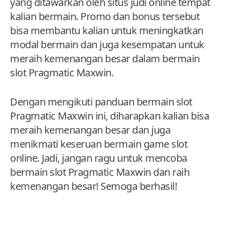
yang ditawarkan oleh situs judi online tempat
kalian bermain. Promo dan bonus tersebut
bisa membantu kalian untuk meningkatkan
modal bermain dan juga kesempatan untuk
meraih kemenangan besar dalam bermain
slot Pragmatic Maxwin.
Dengan mengikuti panduan bermain slot
Pragmatic Maxwin ini, diharapkan kalian bisa
meraih kemenangan besar dan juga
menikmati keseruan bermain game slot
online. Jadi, jangan ragu untuk mencoba
bermain slot Pragmatic Maxwin dan raih
kemenangan besar! Semoga berhasil!