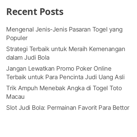
Recent Posts
Mengenal Jenis-Jenis Pasaran Togel yang
Populer
Strategi Terbaik untuk Meraih Kemenangan
dalam Judi Bola
Jangan Lewatkan Promo Poker Online
Terbaik untuk Para Pencinta Judi Uang Asli
Trik Ampuh Menebak Angka di Togel Toto
Macau
Slot Judi Bola: Permainan Favorit Para Bettor