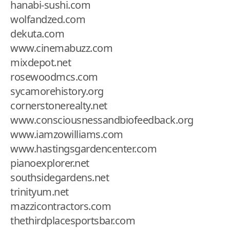
hanabi-sushi.com
wolfandzed.com
dekuta.com
www.cinemabuzz.com
mixdepot.net
rosewoodmcs.com
sycamorehistory.org
cornerstonerealty.net
www.consciousnessandbiofeedback.org
www.iamzowilliams.com
www.hastingsgardencenter.com
pianoexplorer.net
southsidegardens.net
trinityum.net
mazzicontractors.com
thethirdplacesportsbar.com