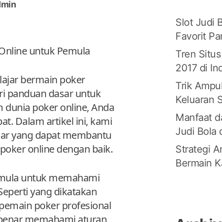
dmin
Slot Judi 
Favorit Pa
Online untuk Pemula
Tren Situs
2017 di In
lajar bermain poker
Trik Ampu
ri panduan dasar untuk
Keluaran 
 dunia poker online, Anda
Manfaat d
t. Dalam artikel ini, kami
Judi Bola 
ar yang dapat membantu
oker online dengan baik.
Strategi
Bermain K
pemula untuk memahami
Seperti yang dikatakan
 pemain poker profesional
-benar memahami aturan