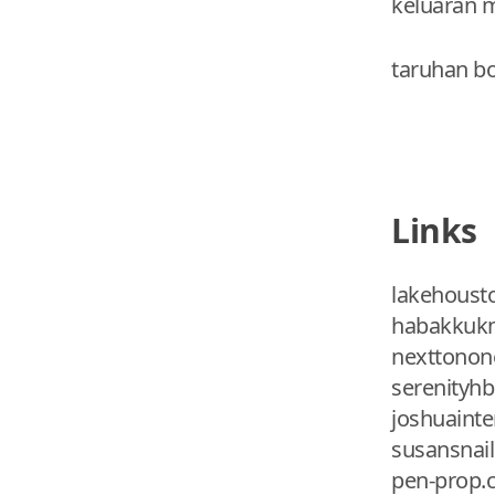
keluaran 
taruhan bo
Links
lakehous
habakkuk
nexttonon
serenityhb
joshuainte
susansnai
pen-prop