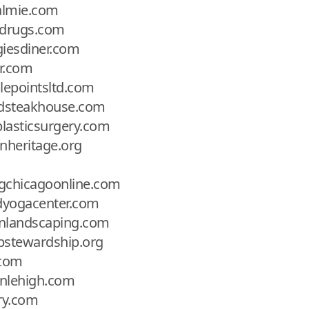
almie.com
drugs.com
iesdiner.com
r.com
epointsltd.com
rdsteakhouse.com
plasticsurgery.com
nheritage.org
g
gchicagoonline.com
yogacenter.com
nlandscaping.com
pstewardship.org
.com
nlehigh.com
ry.com