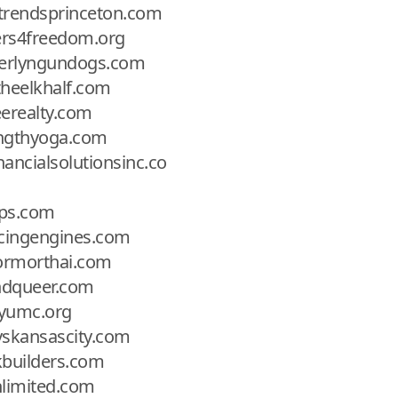
trendsprinceton.com
rs4freedom.org
erlyngundogs.com
theelkhalf.com
eerealty.com
ngthyoga.com
ancialsolutionsinc.co
aps.com
cingengines.com
ormorthai.com
ndqueer.com
yumc.org
yskansascity.com
kbuilders.com
nlimited.com