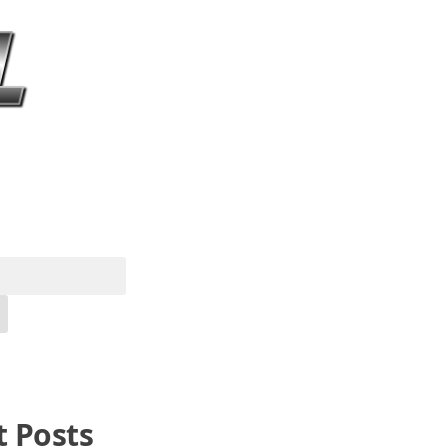
 Posts