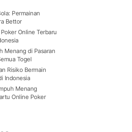
Bola: Permainan
ra Bettor
 Poker Online Terbaru
donesia
h Menang di Pasaran
Semua Togel
an Risiko Bermain
di Indonesia
 Ampuh Menang
artu Online Poker