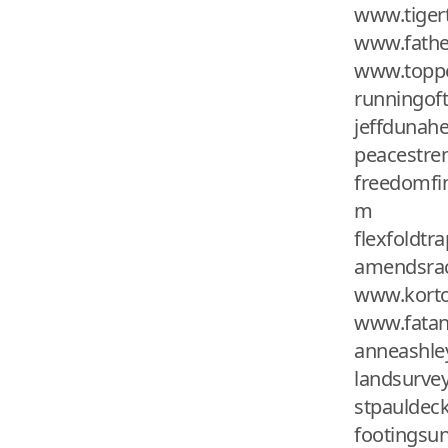
www.tiger
www.fathe
www.topp
runningof
jeffdunah
peacestre
freedomfin
m
flexfoldtr
amendsra
www.kort
www.fata
anneashle
landsurve
stpauldec
footingsu