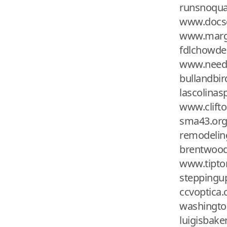
runsnoqu
www.docs
www.marg
fdlchowde
www.needl
bullandbi
lascolinas
www.clifto
sma43.or
remodelin
brentwood
www.tipto
steppingu
ccvoptica
washingto
luigisbake