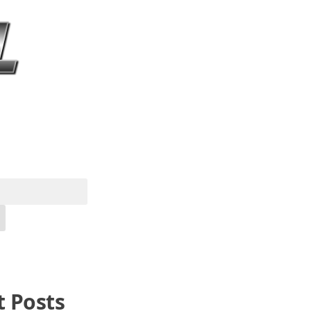
 Posts