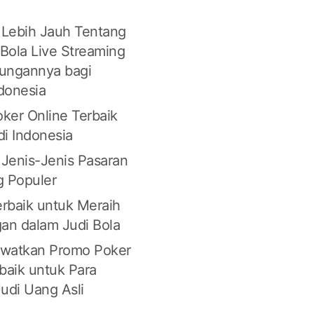
Lebih Jauh Tentang
 Bola Live Streaming
ungannya bagi
donesia
oker Online Terbaik
di Indonesia
Jenis-Jenis Pasaran
g Populer
erbaik untuk Meraih
n dalam Judi Bola
watkan Promo Poker
baik untuk Para
udi Uang Asli