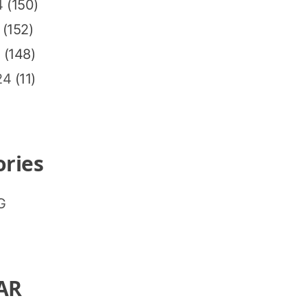
4
(150)
(152)
4
(148)
24
(11)
ories
G
AR