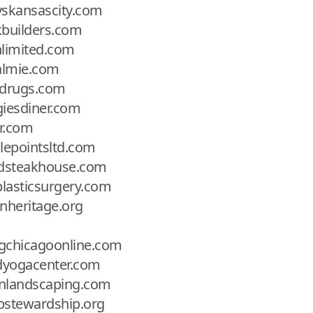
yskansascity.com
kbuilders.com
nlimited.com
almie.com
drugs.com
iesdiner.com
r.com
epointsltd.com
rdsteakhouse.com
plasticsurgery.com
nheritage.org
g
gchicagoonline.com
yogacenter.com
nlandscaping.com
pstewardship.org