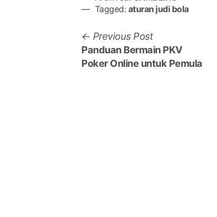
Tagged:
aturan judi bola
Post
Previous
Previous Post
post:
Panduan Bermain PKV
navigation
Poker Online untuk Pemula