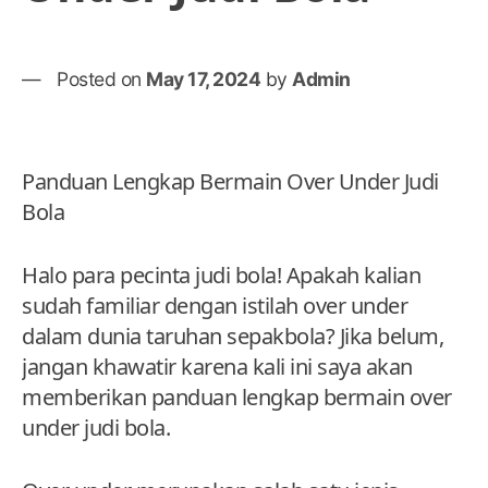
Posted on
May 17, 2024
by
Admin
Panduan Lengkap Bermain Over Under Judi
Bola
Halo para pecinta judi bola! Apakah kalian
sudah familiar dengan istilah over under
dalam dunia taruhan sepakbola? Jika belum,
jangan khawatir karena kali ini saya akan
memberikan panduan lengkap bermain over
under judi bola.