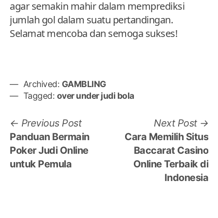
agar semakin mahir dalam memprediksi
jumlah gol dalam suatu pertandingan.
Selamat mencoba dan semoga sukses!
Archived:
GAMBLING
Tagged:
over under judi bola
Post
Previous
N
Previous Post
Next Post
post:
po
Panduan Bermain
Cara Memilih Situs
navigation
Poker Judi Online
Baccarat Casino
untuk Pemula
Online Terbaik di
Indonesia