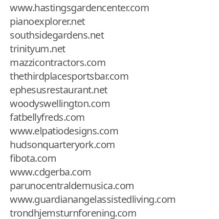
www.hastingsgardencenter.com
pianoexplorer.net
southsidegardens.net
trinityum.net
mazzicontractors.com
thethirdplacesportsbar.com
ephesusrestaurant.net
woodyswellington.com
fatbellyfreds.com
www.elpatiodesigns.com
hudsonquarteryork.com
fibota.com
www.cdgerba.com
parunocentraldemusica.com
www.guardianangelassistedliving.com
trondhjemsturnforening.com