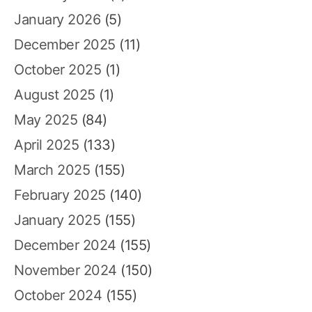
January 2026
(5)
December 2025
(11)
October 2025
(1)
August 2025
(1)
May 2025
(84)
April 2025
(133)
March 2025
(155)
February 2025
(140)
January 2025
(155)
December 2024
(155)
November 2024
(150)
October 2024
(155)