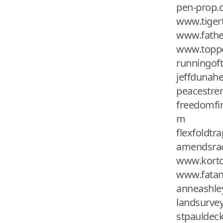
pen-prop
www.tiger
www.fathe
www.topp
runningof
jeffdunah
peacestre
freedomfin
m
flexfoldtr
amendsra
www.kort
www.fata
anneashle
landsurve
stpauldec