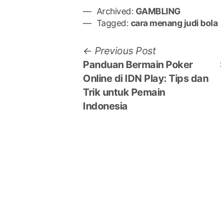
Archived:
GAMBLING
Tagged:
cara menang judi bola
Post
Previous
Previous Post
post:
Panduan Bermain Poker
navigation
Online di IDN Play: Tips dan
Trik untuk Pemain
Indonesia