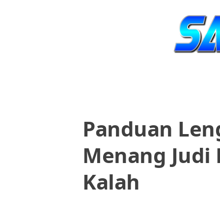
Skip
to
content
Panduan Len
Menang Judi 
Kalah