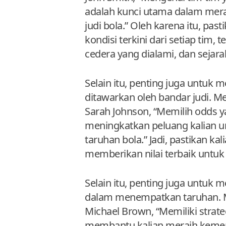
adalah kunci utama dalam me
judi bola.” Oleh karena itu, pa
kondisi terkini dari setiap tim
cedera yang dialami, dan sejar
Selain itu, penting juga untuk
ditawarkan oleh bandar judi. Me
Sarah Johnson, “Memilih odds y
meningkatkan peluang kalian 
taruhan bola.” Jadi, pastikan k
memberikan nilai terbaik untuk 
Selain itu, penting juga untuk me
dalam menempatkan taruhan. Me
Michael Brown, “Memiliki strat
membantu kalian meraih keme