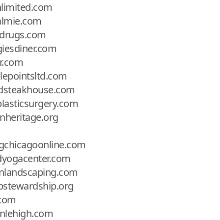
nlimited.com
almie.com
drugs.com
iesdiner.com
r.com
epointsltd.com
rdsteakhouse.com
plasticsurgery.com
nheritage.org
g
gchicagoonline.com
yogacenter.com
nlandscaping.com
pstewardship.org
.com
nlehigh.com