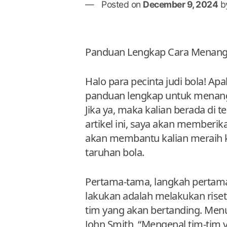
Posted on
December 9, 2024
b
Panduan Lengkap Cara Menang J
Halo para pecinta judi bola! Ap
panduan lengkap untuk menang 
Jika ya, maka kalian berada di 
artikel ini, saya akan memberi
akan membantu kalian meraih
taruhan bola.
Pertama-tama, langkah pertama
lakukan adalah melakukan rise
tim yang akan bertanding. Menu
John Smith, “Mengenal tim-tim 