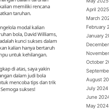
May 2025
 kalian memiliki rencana
April 2025
tkan taruhan.
March 20
February 
engelola modal kalian
uhan bola, David Williams,
January 2
adalah kunci sukses dalam
December
tikan kalian hanya bertaruh
November
mpu untuk kehilangan.
October 
ap di atas, saya yakin
Septembe
angan dalam judi bola
August 2
untuk mencoba tips dan trik
July 2024
s. Semoga sukses!
June 202
May 2024