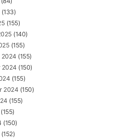
(84)
(133)
25
(155)
2025
(140)
025
(155)
 2024
(155)
 2024
(150)
2024
(155)
r 2024
(150)
024
(155)
(155)
4
(150)
(152)