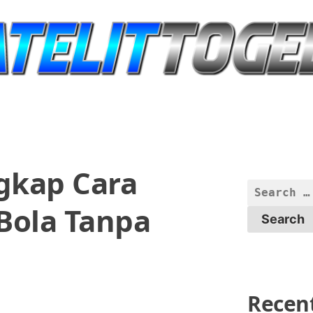
gkap Cara
Search
for:
Bola Tanpa
Recent