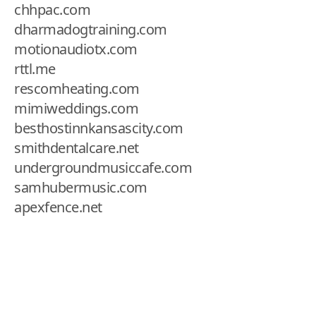
chhpac.com
dharmadogtraining.com
motionaudiotx.com
rttl.me
rescomheating.com
mimiweddings.com
besthostinnkansascity.com
smithdentalcare.net
undergroundmusiccafe.com
samhubermusic.com
apexfence.net