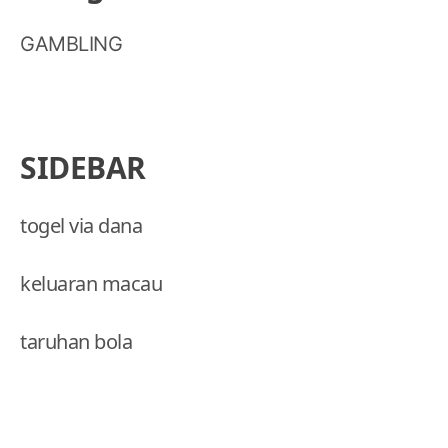
GAMBLING
SIDEBAR
togel via dana
keluaran macau
taruhan bola