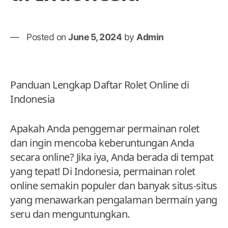
Posted on
June 5, 2024
by
Admin
Panduan Lengkap Daftar Rolet Online di
Indonesia
Apakah Anda penggemar permainan rolet
dan ingin mencoba keberuntungan Anda
secara online? Jika iya, Anda berada di tempat
yang tepat! Di Indonesia, permainan rolet
online semakin populer dan banyak situs-situs
yang menawarkan pengalaman bermain yang
seru dan menguntungkan.