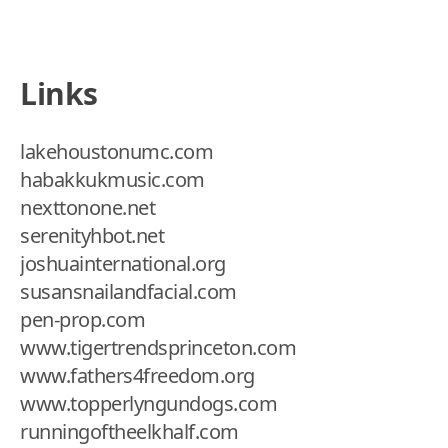
Links
lakehoustonumc.com
habakkukmusic.com
nexttonone.net
serenityhbot.net
joshuainternational.org
susansnailandfacial.com
pen-prop.com
www.tigertrendsprinceton.com
www.fathers4freedom.org
www.topperlyngundogs.com
runningoftheelkhalf.com