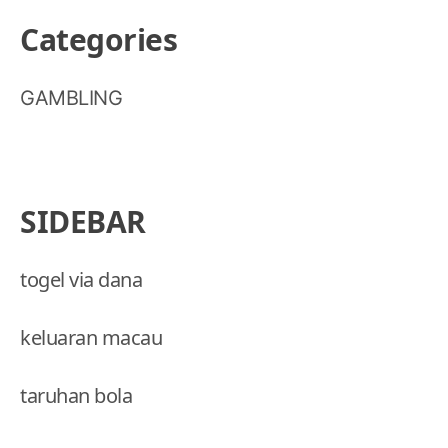
Categories
GAMBLING
SIDEBAR
togel via dana
keluaran macau
taruhan bola