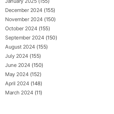
January 2025
(155)
December 2024
(155)
November 2024
(150)
October 2024
(155)
September 2024
(150)
August 2024
(155)
July 2024
(155)
June 2024
(150)
May 2024
(152)
April 2024
(148)
March 2024
(11)