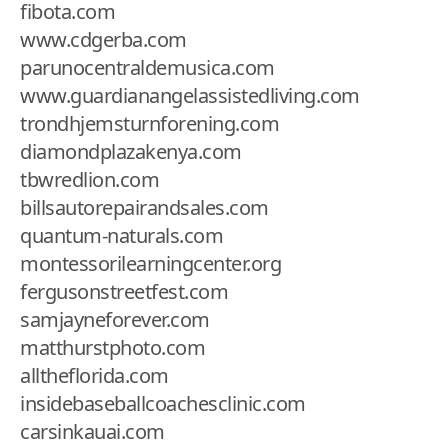
fibota.com
www.cdgerba.com
parunocentraldemusica.com
www.guardianangelassistedliving.com
trondhjemsturnforening.com
diamondplazakenya.com
tbwredlion.com
billsautorepairandsales.com
quantum-naturals.com
montessorilearningcenter.org
fergusonstreetfest.com
samjayneforever.com
matthurstphoto.com
alltheflorida.com
insidebaseballcoachesclinic.com
carsinkauai.com