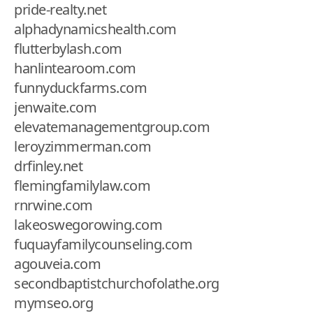
pride-realty.net
alphadynamicshealth.com
flutterbylash.com
hanlintearoom.com
funnyduckfarms.com
jenwaite.com
elevatemanagementgroup.com
leroyzimmerman.com
drfinley.net
flemingfamilylaw.com
rnrwine.com
lakeoswegorowing.com
fuquayfamilycounseling.com
agouveia.com
secondbaptistchurchofolathe.org
mymseo.org