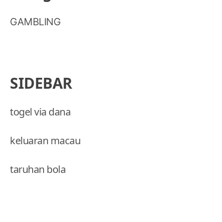
GAMBLING
SIDEBAR
togel via dana
keluaran macau
taruhan bola