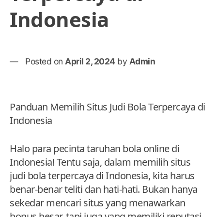
Indonesia
Posted on
April 2, 2024
by
Admin
Panduan Memilih Situs Judi Bola Terpercaya di
Indonesia
Halo para pecinta taruhan bola online di
Indonesia! Tentu saja, dalam memilih situs
judi bola terpercaya di Indonesia, kita harus
benar-benar teliti dan hati-hati. Bukan hanya
sekedar mencari situs yang menawarkan
bonus besar, tapi juga yang memiliki reputasi