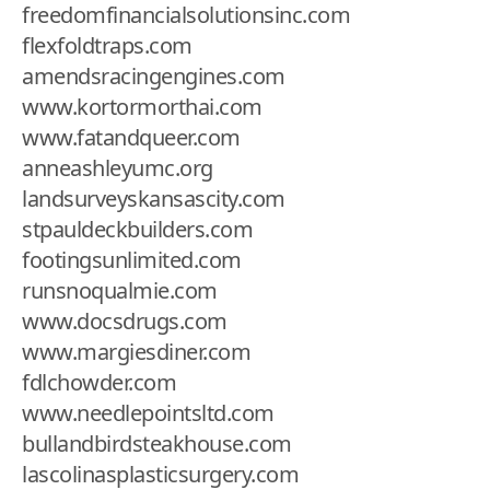
freedomfinancialsolutionsinc.com
flexfoldtraps.com
amendsracingengines.com
www.kortormorthai.com
www.fatandqueer.com
anneashleyumc.org
landsurveyskansascity.com
stpauldeckbuilders.com
footingsunlimited.com
runsnoqualmie.com
www.docsdrugs.com
www.margiesdiner.com
fdlchowder.com
www.needlepointsltd.com
bullandbirdsteakhouse.com
lascolinasplasticsurgery.com