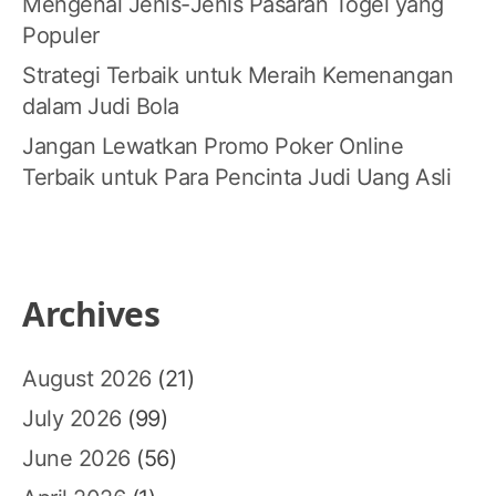
Mengenal Jenis-Jenis Pasaran Togel yang
Populer
Strategi Terbaik untuk Meraih Kemenangan
dalam Judi Bola
Jangan Lewatkan Promo Poker Online
Terbaik untuk Para Pencinta Judi Uang Asli
Archives
August 2026
(21)
July 2026
(99)
June 2026
(56)