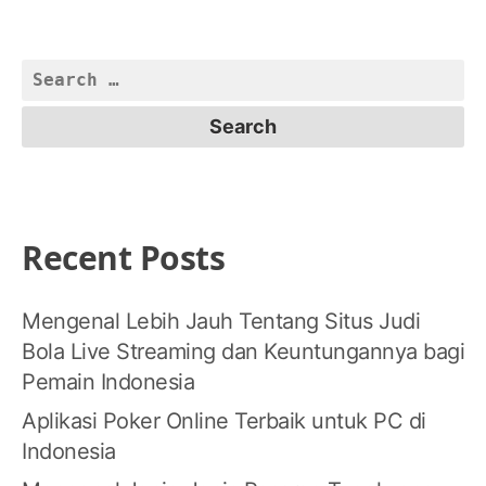
Search
for:
Recent Posts
Mengenal Lebih Jauh Tentang Situs Judi
Bola Live Streaming dan Keuntungannya bagi
Pemain Indonesia
Aplikasi Poker Online Terbaik untuk PC di
Indonesia