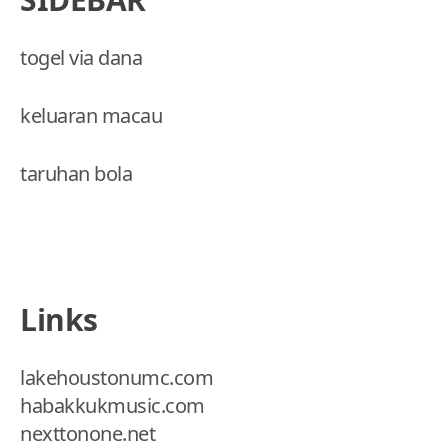
togel via dana
keluaran macau
taruhan bola
Links
lakehoustonumc.com
habakkukmusic.com
nexttonone.net