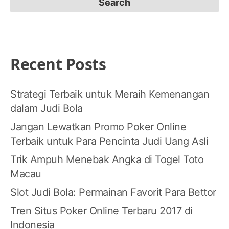
Recent Posts
Strategi Terbaik untuk Meraih Kemenangan
dalam Judi Bola
Jangan Lewatkan Promo Poker Online
Terbaik untuk Para Pencinta Judi Uang Asli
Trik Ampuh Menebak Angka di Togel Toto
Macau
Slot Judi Bola: Permainan Favorit Para Bettor
Tren Situs Poker Online Terbaru 2017 di
Indonesia