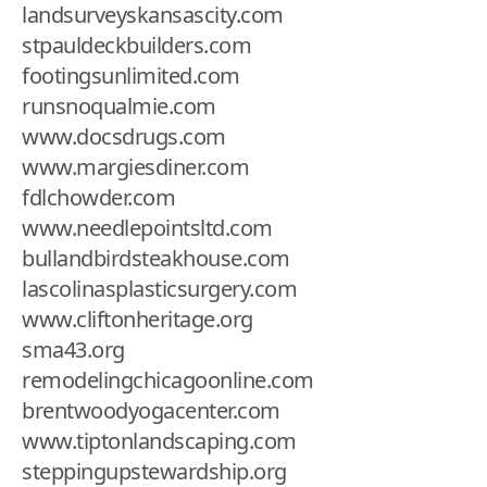
landsurveyskansascity.com
stpauldeckbuilders.com
footingsunlimited.com
runsnoqualmie.com
www.docsdrugs.com
www.margiesdiner.com
fdlchowder.com
www.needlepointsltd.com
bullandbirdsteakhouse.com
lascolinasplasticsurgery.com
www.cliftonheritage.org
sma43.org
remodelingchicagoonline.com
brentwoodyogacenter.com
www.tiptonlandscaping.com
steppingupstewardship.org