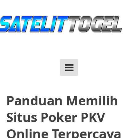
Skip
to
content
Panduan Memilih
Situs Poker PKV
Online Terpercaya