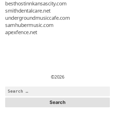
besthostinnkansascity.com
smithdentalcare.net
undergroundmusiccafe.com
samhubermusic.com
apexfence.net
©2026
Search
for: