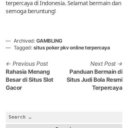
terpercaya di Indonesia. Selamat bermain dan
semoga beruntung!
Archived:
GAMBLING
Tagged:
situs poker pkv online terpercaya
Post
Previous
N
Previous Post
Next Post
post:
po
Rahasia Menang
Panduan Bermain di
navigation
Besar di Situs Slot
Situs Judi Bola Resmi
Gacor
Terpercaya
Search
for: