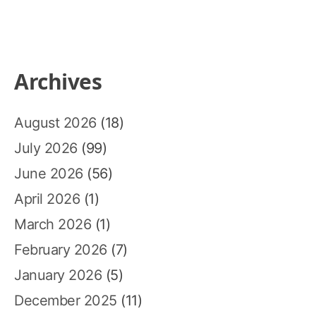
Archives
August 2026
(18)
July 2026
(99)
June 2026
(56)
April 2026
(1)
March 2026
(1)
February 2026
(7)
January 2026
(5)
December 2025
(11)