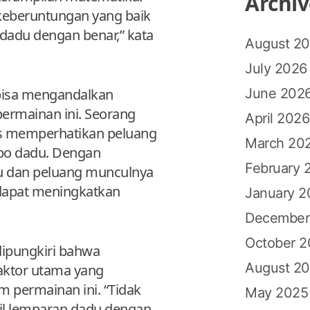
Archiv
keberuntungan yang baik
dadu dengan benar,” kata
August 2
July 2026
June 202
bisa mengandalkan
ermainan ini. Seorang
April 2026
us memperhatikan peluang
March 20
cbo dadu. Dengan
February 
 dan peluang munculnya
 dapat meningkatkan
January 2
December
October 
dipungkiri bahwa
August 2
aktor utama yang
permainan ini. “Tidak
May 2025
il lemparan dadu dengan