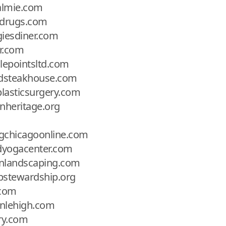
almie.com
drugs.com
iesdiner.com
r.com
epointsltd.com
rdsteakhouse.com
plasticsurgery.com
nheritage.org
g
gchicagoonline.com
yogacenter.com
nlandscaping.com
pstewardship.org
.com
nlehigh.com
ry.com