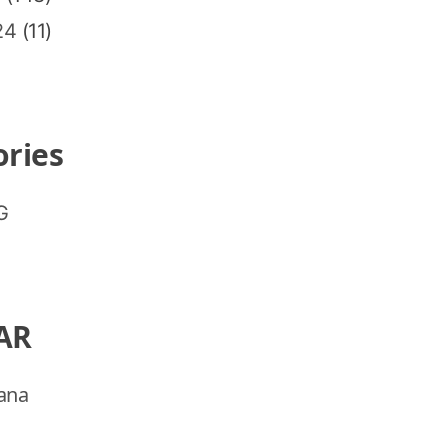
24
(11)
ories
G
AR
dana