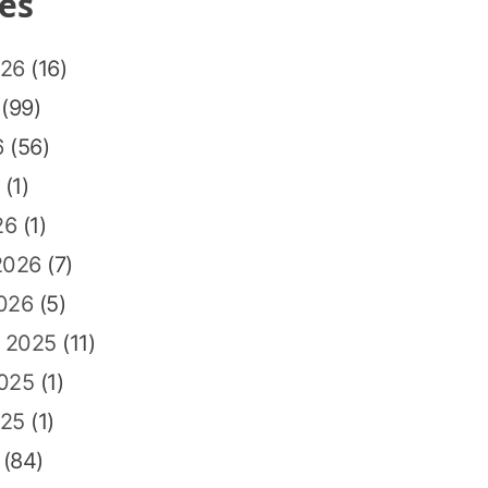
es
026
(16)
(99)
6
(56)
(1)
26
(1)
2026
(7)
026
(5)
 2025
(11)
2025
(1)
025
(1)
(84)