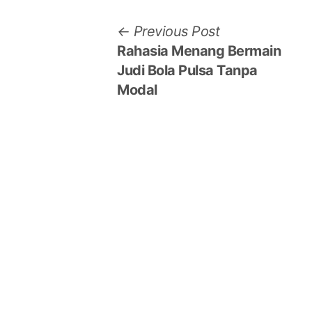
Post
Previous
Previous Post
post:
Rahasia Menang Bermain
navigation
Judi Bola Pulsa Tanpa
Modal