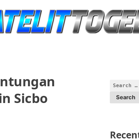
untungan
Search
for:
n Sicbo
Recent