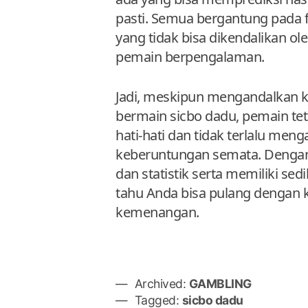
pasti. Semua bergantung pada 
yang tidak bisa dikendalikan ol
pemain berpengalaman.
Jadi, meskipun mengandalkan 
bermain sicbo dadu, pemain te
hati-hati dan tidak terlalu men
keberuntungan semata. Denga
dan statistik serta memiliki sed
tahu Anda bisa pulang dengan
kemenangan.
Archived:
GAMBLING
Tagged:
sicbo dadu