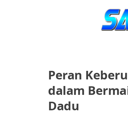
Skip
to
content
Peran Keber
dalam Bermai
Dadu