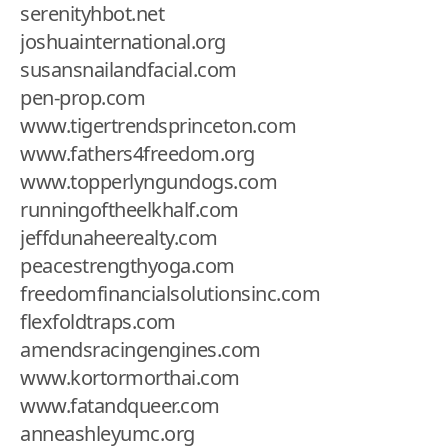
serenityhbot.net
joshuainternational.org
susansnailandfacial.com
pen-prop.com
www.tigertrendsprinceton.com
www.fathers4freedom.org
www.topperlyngundogs.com
runningoftheelkhalf.com
jeffdunaheerealty.com
peacestrengthyoga.com
freedomfinancialsolutionsinc.com
flexfoldtraps.com
amendsracingengines.com
www.kortormorthai.com
www.fatandqueer.com
anneashleyumc.org