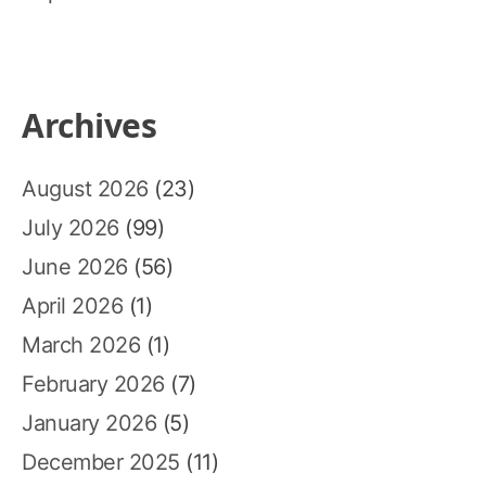
Archives
August 2026
(23)
July 2026
(99)
June 2026
(56)
April 2026
(1)
March 2026
(1)
February 2026
(7)
January 2026
(5)
December 2025
(11)