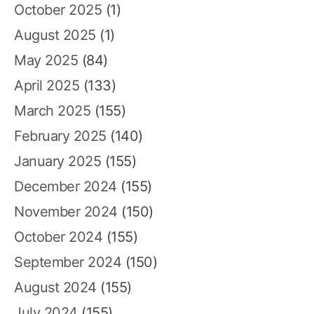
October 2025
(1)
August 2025
(1)
May 2025
(84)
April 2025
(133)
March 2025
(155)
February 2025
(140)
January 2025
(155)
December 2024
(155)
November 2024
(150)
October 2024
(155)
September 2024
(150)
August 2024
(155)
July 2024
(155)