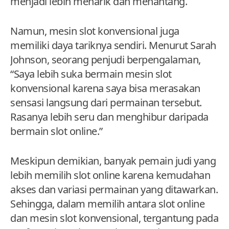
menjadi lebih menarik dan menantang.
Namun, mesin slot konvensional juga
memiliki daya tariknya sendiri. Menurut Sarah
Johnson, seorang penjudi berpengalaman,
“Saya lebih suka bermain mesin slot
konvensional karena saya bisa merasakan
sensasi langsung dari permainan tersebut.
Rasanya lebih seru dan menghibur daripada
bermain slot online.”
Meskipun demikian, banyak pemain judi yang
lebih memilih slot online karena kemudahan
akses dan variasi permainan yang ditawarkan.
Sehingga, dalam memilih antara slot online
dan mesin slot konvensional, tergantung pada