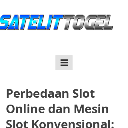
Skip
to
content
Perbedaan Slot
Online dan Mesin
Slot Konvensional: