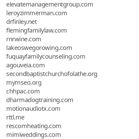
elevatemanagementgroup.com
leroyzimmerman.com
drfinley.net
flemingfamilylaw.com
rnrwine.com
lakeoswegorowing.com
fuquayfamilycounseling.com
agouveia.com
secondbaptistchurchofolathe.org
mymseo.org
chhpac.com
dharmadogtraining.com
motionaudiotx.com
rttl.me
rescomheating.com
mimiweddings.com