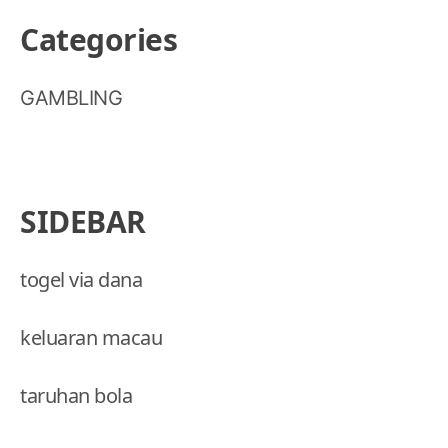
Categories
GAMBLING
SIDEBAR
togel via dana
keluaran macau
taruhan bola