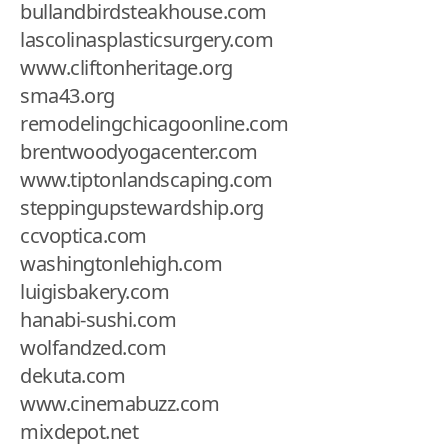
bullandbirdsteakhouse.com
lascolinasplasticsurgery.com
www.cliftonheritage.org
sma43.org
remodelingchicagoonline.com
brentwoodyogacenter.com
www.tiptonlandscaping.com
steppingupstewardship.org
ccvoptica.com
washingtonlehigh.com
luigisbakery.com
hanabi-sushi.com
wolfandzed.com
dekuta.com
www.cinemabuzz.com
mixdepot.net