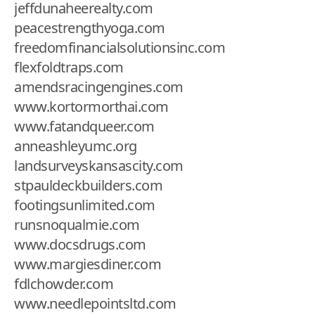
jeffdunaheerealty.com
peacestrengthyoga.com
freedomfinancialsolutionsinc.com
flexfoldtraps.com
amendsracingengines.com
www.kortormorthai.com
www.fatandqueer.com
anneashleyumc.org
landsurveyskansascity.com
stpauldeckbuilders.com
footingsunlimited.com
runsnoqualmie.com
www.docsdrugs.com
www.margiesdiner.com
fdlchowder.com
www.needlepointsltd.com