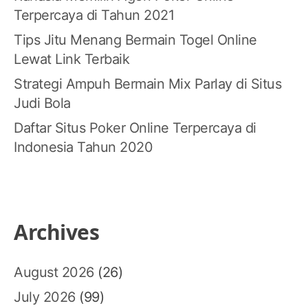
Terpercaya di Tahun 2021
Tips Jitu Menang Bermain Togel Online
Lewat Link Terbaik
Strategi Ampuh Bermain Mix Parlay di Situs
Judi Bola
Daftar Situs Poker Online Terpercaya di
Indonesia Tahun 2020
Archives
August 2026
(26)
July 2026
(99)