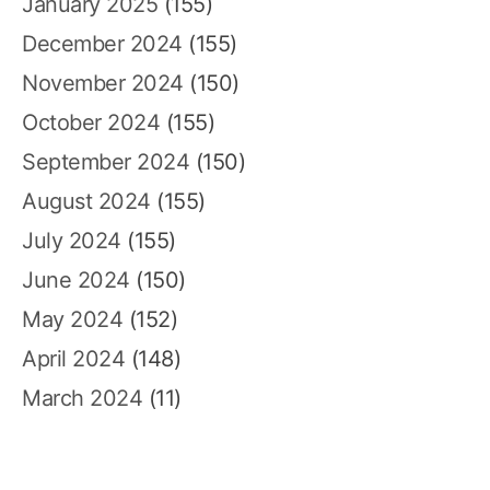
January 2025
(155)
December 2024
(155)
November 2024
(150)
October 2024
(155)
September 2024
(150)
August 2024
(155)
July 2024
(155)
June 2024
(150)
May 2024
(152)
April 2024
(148)
March 2024
(11)