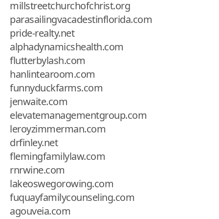
millstreetchurchofchrist.org
parasailingvacadestinflorida.com
pride-realty.net
alphadynamicshealth.com
flutterbylash.com
hanlintearoom.com
funnyduckfarms.com
jenwaite.com
elevatemanagementgroup.com
leroyzimmerman.com
drfinley.net
flemingfamilylaw.com
rnrwine.com
lakeoswegorowing.com
fuquayfamilycounseling.com
agouveia.com