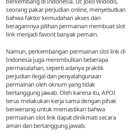
berkembang di Indonesia. Dr. Joko Widodo,
seorang pakar perjudian online, menyebutkan
bahwa faktor kemudahan akses dan
beragamnya pilihan permainan membuat slot
link menjadi favorit banyak pemain.
Namun, perkembangan permainan slot link di
Indonesia juga menimbulkan beberapa
permasalahan, seperti adanya praktik
perjudian ilegal dan penyalahgunaan
permainan oleh oknum yang tidak
bertanggung jawab. Oleh karena itu, APOI
terus melakukan kerja sama dengan pihak
berwenang untuk memastikan bahwa
permainan slot link dapat dinikmati secara
aman dan bertanggung jawab.