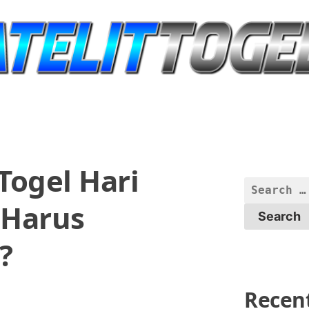
 Togel Hari
Search
for:
 Harus
?
Recent