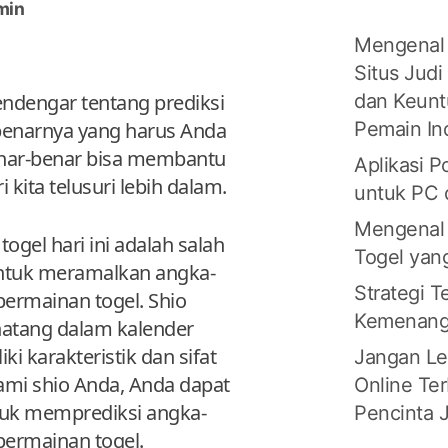
min
Mengenal 
Situs Judi
dan Keunt
ndengar tentang prediksi
Pemain In
sebenarnya yang harus Anda
enar-benar bisa membantu
Aplikasi P
ita telusuri lebih dalam.
untuk PC 
Mengenal 
togel hari ini adalah salah
Togel yan
ntuk meramalkan angka-
Strategi T
ermainan togel. Shio
Kemenanga
natang dalam kalender
ki karakteristik dan sifat
Jangan Le
mi shio Anda, Anda dapat
Online Ter
tuk memprediksi angka-
Pencinta J
permainan togel.