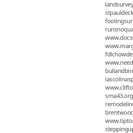
landsurve
stpauldec
footingsu
runsnoqu
www.docs
www.marg
fdlchowde
www.needl
bullandbi
lascolinas
www.clifto
sma43.or
remodelin
brentwood
www.tipto
steppingu