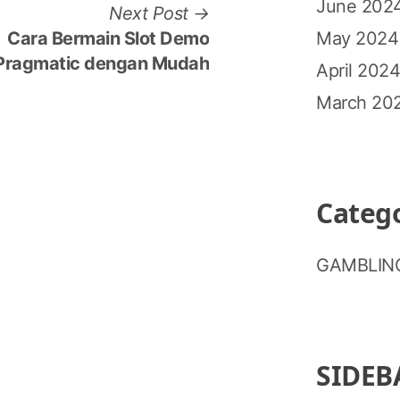
June 202
Next
Next Post
post:
May 2024
Cara Bermain Slot Demo
Pragmatic dengan Mudah
April 202
March 20
Categ
GAMBLIN
SIDEB