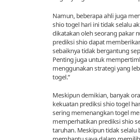
Namun, beberapa ahli juga men
shio togel hari ini tidak selalu a
dikatakan oleh seorang pakar 
prediksi shio dapat memberika
sebaiknya tidak bergantung se
Penting juga untuk mempertimb
menggunakan strategi yang lebi
togel.”
Meskipun demikian, banyak ora
kekuatan prediksi shio togel har
sering memenangkan togel meng
memperhatikan prediksi shio
taruhan. Meskipun tidak selalu 
membantu saya dalam memilih