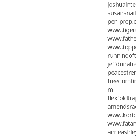
joshuainte
susansnai
pen-prop
www.tiger
www.fathe
www.topp
runningof
jeffdunah
peacestre
freedomfin
m
flexfoldtr
amendsra
www.kort
www.fata
anneashle