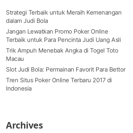
Strategi Terbaik untuk Meraih Kemenangan
dalam Judi Bola
Jangan Lewatkan Promo Poker Online
Terbaik untuk Para Pencinta Judi Uang Asli
Trik Ampuh Menebak Angka di Togel Toto
Macau
Slot Judi Bola: Permainan Favorit Para Bettor
Tren Situs Poker Online Terbaru 2017 di
Indonesia
Archives