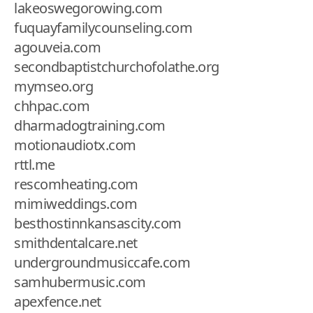
lakeoswegorowing.com
fuquayfamilycounseling.com
agouveia.com
secondbaptistchurchofolathe.org
mymseo.org
chhpac.com
dharmadogtraining.com
motionaudiotx.com
rttl.me
rescomheating.com
mimiweddings.com
besthostinnkansascity.com
smithdentalcare.net
undergroundmusiccafe.com
samhubermusic.com
apexfence.net