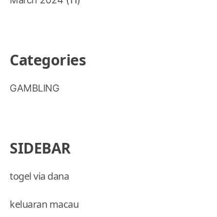
March 2024
(11)
Categories
GAMBLING
SIDEBAR
togel via dana
keluaran macau