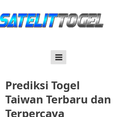
Skip
to
content
Prediksi Togel
Taiwan Terbaru dan
Terpercaya