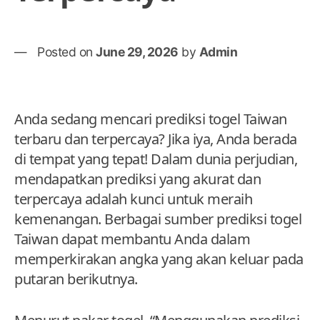
Posted on
June 29, 2026
by
Admin
Anda sedang mencari prediksi togel Taiwan
terbaru dan terpercaya? Jika iya, Anda berada
di tempat yang tepat! Dalam dunia perjudian,
mendapatkan prediksi yang akurat dan
terpercaya adalah kunci untuk meraih
kemenangan. Berbagai sumber prediksi togel
Taiwan dapat membantu Anda dalam
memperkirakan angka yang akan keluar pada
putaran berikutnya.