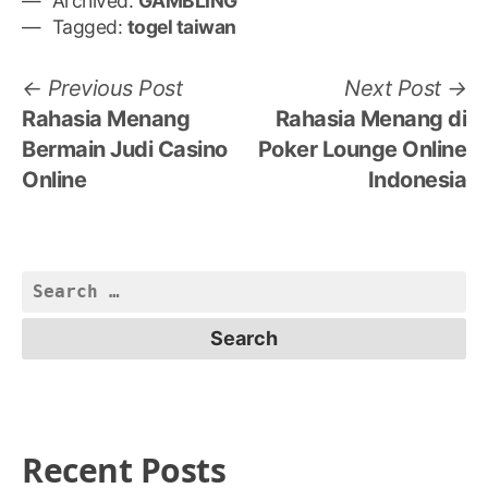
Archived:
GAMBLING
Tagged:
togel taiwan
Post
Previous
N
Previous Post
Next Post
post:
po
Rahasia Menang
Rahasia Menang di
navigation
Bermain Judi Casino
Poker Lounge Online
Online
Indonesia
Search
for:
Recent Posts