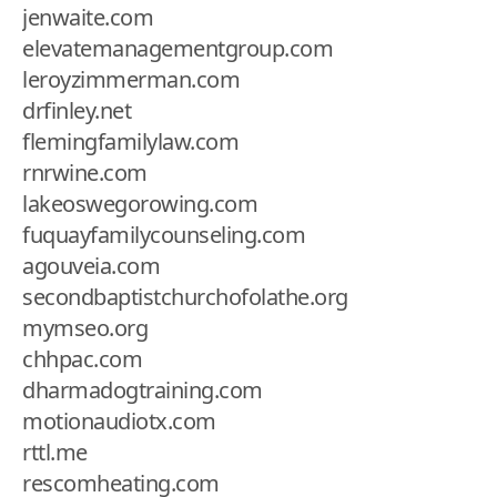
jenwaite.com
elevatemanagementgroup.com
leroyzimmerman.com
drfinley.net
flemingfamilylaw.com
rnrwine.com
lakeoswegorowing.com
fuquayfamilycounseling.com
agouveia.com
secondbaptistchurchofolathe.org
mymseo.org
chhpac.com
dharmadogtraining.com
motionaudiotx.com
rttl.me
rescomheating.com