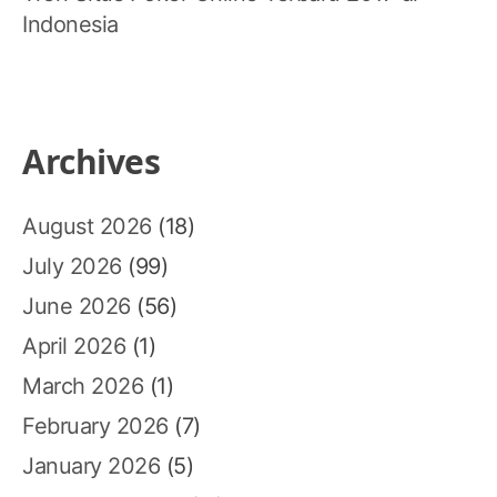
Indonesia
Archives
August 2026
(18)
July 2026
(99)
June 2026
(56)
April 2026
(1)
March 2026
(1)
February 2026
(7)
January 2026
(5)