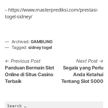
– https://www.masterprediksi.com/prestasi-
togel-sidney/
Archived:
GAMBLING
Tagged:
sidney togel
Post
Previous
N
Previous Post
Next Post
post:
po
Panduan Bermain Slot
Segala yang Perlu
navigation
Online di Situs Casino
Anda Ketahui
Terbaik
Tentang Slot 5000
Search