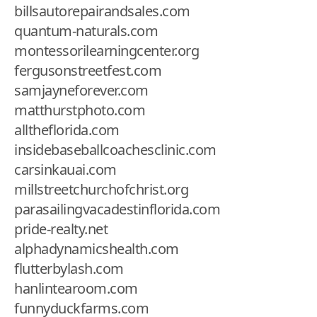
billsautorepairandsales.com
quantum-naturals.com
montessorilearningcenter.org
fergusonstreetfest.com
samjayneforever.com
matthurstphoto.com
alltheflorida.com
insidebaseballcoachesclinic.com
carsinkauai.com
millstreetchurchofchrist.org
parasailingvacadestinflorida.com
pride-realty.net
alphadynamicshealth.com
flutterbylash.com
hanlintearoom.com
funnyduckfarms.com