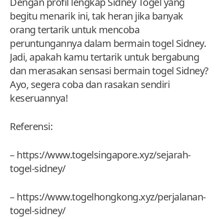
Dengan profil lengkap Sidney Togel yang
begitu menarik ini, tak heran jika banyak
orang tertarik untuk mencoba
peruntungannya dalam bermain togel Sidney.
Jadi, apakah kamu tertarik untuk bergabung
dan merasakan sensasi bermain togel Sidney?
Ayo, segera coba dan rasakan sendiri
keseruannya!
Referensi:
– https://www.togelsingapore.xyz/sejarah-
togel-sidney/
– https://www.togelhongkong.xyz/perjalanan-
togel-sidney/