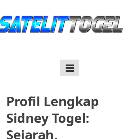
Skip
to
content
Profil Lengkap
Sidney Togel:
Sejarah,