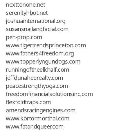
nexttonone.net
serenityhbot.net
joshuainternational.org
susansnailandfacial.com
pen-prop.com
www.tigertrendsprinceton.com
www.fathers4freedom.org
www.topperlyngundogs.com
runningoftheelkhalf.com
jeffdunaheerealty.com
peacestrengthyoga.com
freedomfinancialsolutionsinc.com
flexfoldtraps.com
amendsracingengines.com
www.kortormorthai.com
www.fatandqueer.com