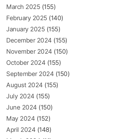
March 2025
(155)
February 2025
(140)
January 2025
(155)
December 2024
(155)
November 2024
(150)
October 2024
(155)
September 2024
(150)
August 2024
(155)
July 2024
(155)
June 2024
(150)
May 2024
(152)
April 2024
(148)