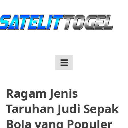
Skip
to
content
Ragam Jenis
Taruhan Judi Sepak
Bola yang Populer