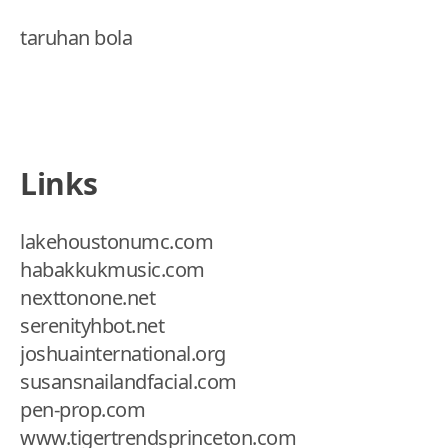
taruhan bola
Links
lakehoustonumc.com
habakkukmusic.com
nexttonone.net
serenityhbot.net
joshuainternational.org
susansnailandfacial.com
pen-prop.com
www.tigertrendsprinceton.com