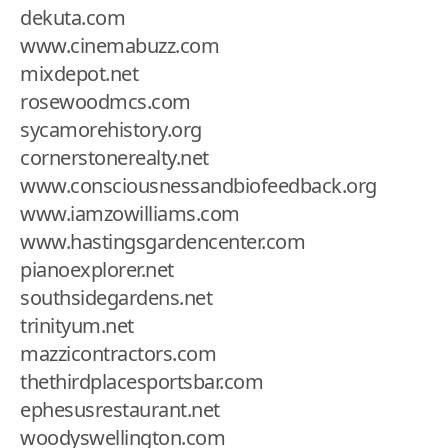
dekuta.com
www.cinemabuzz.com
mixdepot.net
rosewoodmcs.com
sycamorehistory.org
cornerstonerealty.net
www.consciousnessandbiofeedback.org
www.iamzowilliams.com
www.hastingsgardencenter.com
pianoexplorer.net
southsidegardens.net
trinityum.net
mazzicontractors.com
thethirdplacesportsbar.com
ephesusrestaurant.net
woodyswellington.com