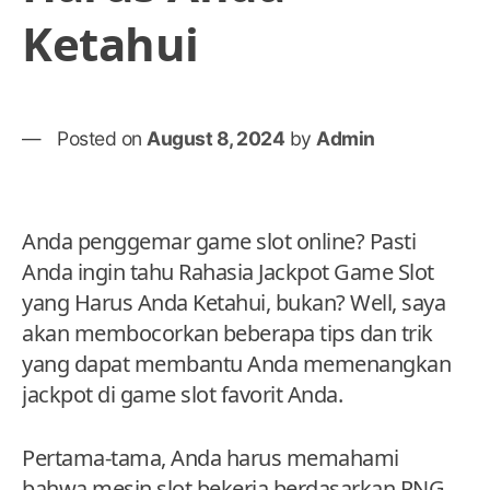
Ketahui
Posted on
August 8, 2024
by
Admin
Anda penggemar game slot online? Pasti
Anda ingin tahu Rahasia Jackpot Game Slot
yang Harus Anda Ketahui, bukan? Well, saya
akan membocorkan beberapa tips dan trik
yang dapat membantu Anda memenangkan
jackpot di game slot favorit Anda.
Pertama-tama, Anda harus memahami
bahwa mesin slot bekerja berdasarkan RNG