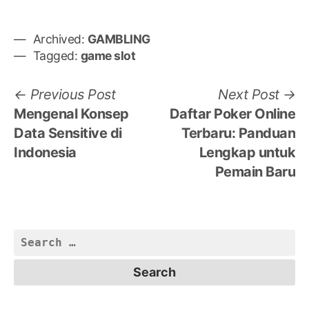
Archived:
GAMBLING
Tagged:
game slot
Post
Previous
N
Previous Post
Next Post
post:
po
Mengenal Konsep
Daftar Poker Online
navigation
Data Sensitive di
Terbaru: Panduan
Indonesia
Lengkap untuk
Pemain Baru
Search
for: