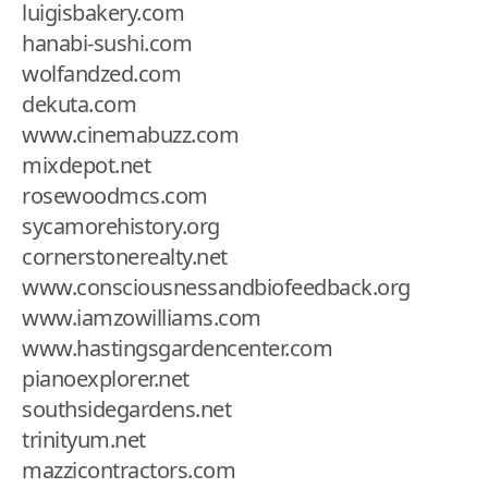
luigisbakery.com
hanabi-sushi.com
wolfandzed.com
dekuta.com
www.cinemabuzz.com
mixdepot.net
rosewoodmcs.com
sycamorehistory.org
cornerstonerealty.net
www.consciousnessandbiofeedback.org
www.iamzowilliams.com
www.hastingsgardencenter.com
pianoexplorer.net
southsidegardens.net
trinityum.net
mazzicontractors.com