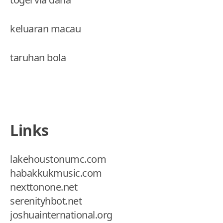
keluaran macau
taruhan bola
Links
lakehoustonumc.com
habakkukmusic.com
nexttonone.net
serenityhbot.net
joshuainternational.org