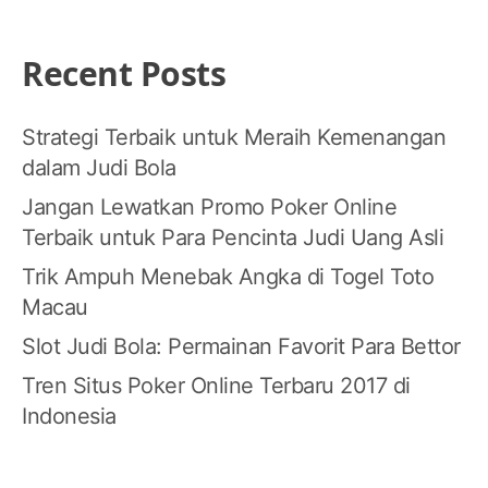
Recent Posts
Strategi Terbaik untuk Meraih Kemenangan
dalam Judi Bola
Jangan Lewatkan Promo Poker Online
Terbaik untuk Para Pencinta Judi Uang Asli
Trik Ampuh Menebak Angka di Togel Toto
Macau
Slot Judi Bola: Permainan Favorit Para Bettor
Tren Situs Poker Online Terbaru 2017 di
Indonesia