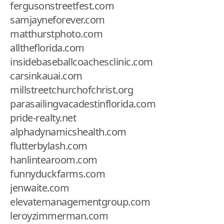
fergusonstreetfest.com
samjayneforever.com
matthurstphoto.com
alltheflorida.com
insidebaseballcoachesclinic.com
carsinkauai.com
millstreetchurchofchrist.org
parasailingvacadestinflorida.com
pride-realty.net
alphadynamicshealth.com
flutterbylash.com
hanlintearoom.com
funnyduckfarms.com
jenwaite.com
elevatemanagementgroup.com
leroyzimmerman.com