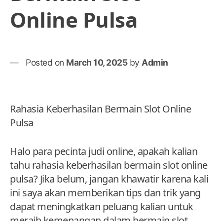
Online Pulsa
Posted on
March 10, 2025
by
Admin
Rahasia Keberhasilan Bermain Slot Online
Pulsa
Halo para pecinta judi online, apakah kalian
tahu rahasia keberhasilan bermain slot online
pulsa? Jika belum, jangan khawatir karena kali
ini saya akan memberikan tips dan trik yang
dapat meningkatkan peluang kalian untuk
meraih kemenangan dalam bermain slot