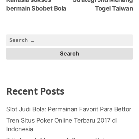
navigation
bermain Sbobet Bola
Togel Taiwan
Search
for:
Recent Posts
Slot Judi Bola: Permainan Favorit Para Bettor
Tren Situs Poker Online Terbaru 2017 di
Indonesia