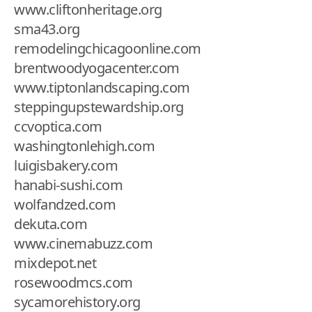
www.cliftonheritage.org
sma43.org
remodelingchicagoonline.com
brentwoodyogacenter.com
www.tiptonlandscaping.com
steppingupstewardship.org
ccvoptica.com
washingtonlehigh.com
luigisbakery.com
hanabi-sushi.com
wolfandzed.com
dekuta.com
www.cinemabuzz.com
mixdepot.net
rosewoodmcs.com
sycamorehistory.org