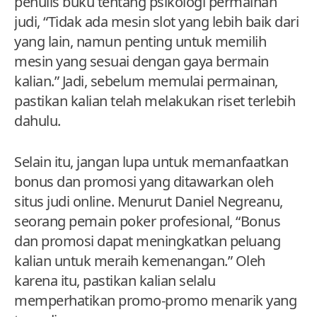
penulis buku tentang psikologi permainan
judi, “Tidak ada mesin slot yang lebih baik dari
yang lain, namun penting untuk memilih
mesin yang sesuai dengan gaya bermain
kalian.” Jadi, sebelum memulai permainan,
pastikan kalian telah melakukan riset terlebih
dahulu.
Selain itu, jangan lupa untuk memanfaatkan
bonus dan promosi yang ditawarkan oleh
situs judi online. Menurut Daniel Negreanu,
seorang pemain poker profesional, “Bonus
dan promosi dapat meningkatkan peluang
kalian untuk meraih kemenangan.” Oleh
karena itu, pastikan kalian selalu
memperhatikan promo-promo menarik yang