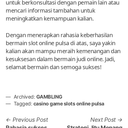
untuk berkonsultasi dengan pemain lain atau
mencari informasi tambahan untuk
meningkatkan kemampuan kalian.
Dengan menerapkan rahasia keberhasilan
bermain slot online pulsa di atas, saya yakin
kalian akan mampu meraih kemenangan dan
kesuksesan dalam bermain judi online. Jadi,
selamat bermain dan semoga sukses!
Archived:
GAMBLING
Tagged:
casino game slots online pulsa
Post
Previous
N
Previous Post
Next Post
post:
po
Rahasia sukses
Strategi Jitu Menang