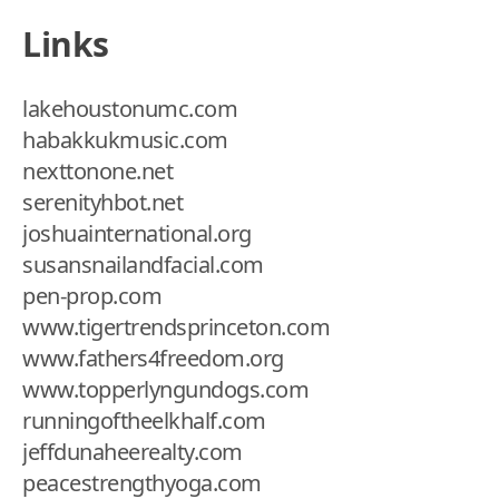
Links
lakehoustonumc.com
habakkukmusic.com
nexttonone.net
serenityhbot.net
joshuainternational.org
susansnailandfacial.com
pen-prop.com
www.tigertrendsprinceton.com
www.fathers4freedom.org
www.topperlyngundogs.com
runningoftheelkhalf.com
jeffdunaheerealty.com
peacestrengthyoga.com