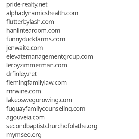
pride-realty.net
alphadynamicshealth.com
flutterbylash.com
hanlintearoom.com
funnyduckfarms.com
jenwaite.com
elevatemanagementgroup.com
leroyzimmerman.com
drfinley.net
flemingfamilylaw.com
rnrwine.com
lakeoswegorowing.com
fuquayfamilycounseling.com
agouveia.com
secondbaptistchurchofolathe.org
mymseo.org