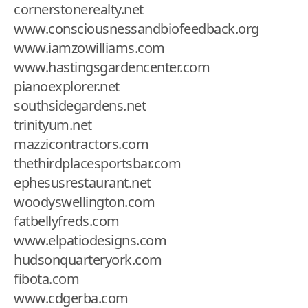
cornerstonerealty.net
www.consciousnessandbiofeedback.org
www.iamzowilliams.com
www.hastingsgardencenter.com
pianoexplorer.net
southsidegardens.net
trinityum.net
mazzicontractors.com
thethirdplacesportsbar.com
ephesusrestaurant.net
woodyswellington.com
fatbellyfreds.com
www.elpatiodesigns.com
hudsonquarteryork.com
fibota.com
www.cdgerba.com