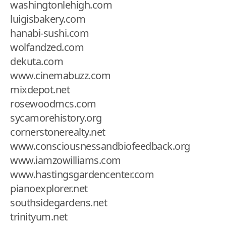
washingtonlehigh.com
luigisbakery.com
hanabi-sushi.com
wolfandzed.com
dekuta.com
www.cinemabuzz.com
mixdepot.net
rosewoodmcs.com
sycamorehistory.org
cornerstonerealty.net
www.consciousnessandbiofeedback.org
www.iamzowilliams.com
www.hastingsgardencenter.com
pianoexplorer.net
southsidegardens.net
trinityum.net