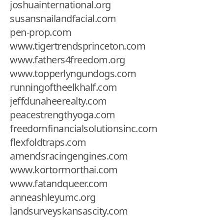
joshuainternational.org
susansnailandfacial.com
pen-prop.com
www.tigertrendsprinceton.com
www.fathers4freedom.org
www.topperlyngundogs.com
runningoftheelkhalf.com
jeffdunaheerealty.com
peacestrengthyoga.com
freedomfinancialsolutionsinc.com
flexfoldtraps.com
amendsracingengines.com
www.kortormorthai.com
www.fatandqueer.com
anneashleyumc.org
landsurveyskansascity.com