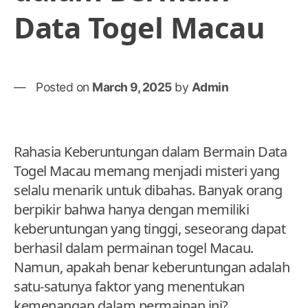
Data Togel Macau
Posted on
March 9, 2025
by
Admin
Rahasia Keberuntungan dalam Bermain Data
Togel Macau memang menjadi misteri yang
selalu menarik untuk dibahas. Banyak orang
berpikir bahwa hanya dengan memiliki
keberuntungan yang tinggi, seseorang dapat
berhasil dalam permainan togel Macau.
Namun, apakah benar keberuntungan adalah
satu-satunya faktor yang menentukan
kemenangan dalam permainan ini?