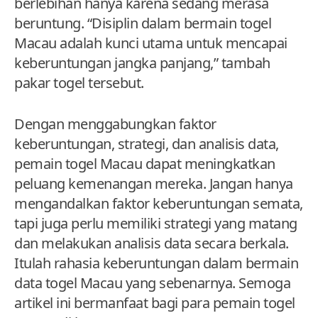
berlebihan hanya karena sedang merasa
beruntung. “Disiplin dalam bermain togel
Macau adalah kunci utama untuk mencapai
keberuntungan jangka panjang,” tambah
pakar togel tersebut.
Dengan menggabungkan faktor
keberuntungan, strategi, dan analisis data,
pemain togel Macau dapat meningkatkan
peluang kemenangan mereka. Jangan hanya
mengandalkan faktor keberuntungan semata,
tapi juga perlu memiliki strategi yang matang
dan melakukan analisis data secara berkala.
Itulah rahasia keberuntungan dalam bermain
data togel Macau yang sebenarnya. Semoga
artikel ini bermanfaat bagi para pemain togel