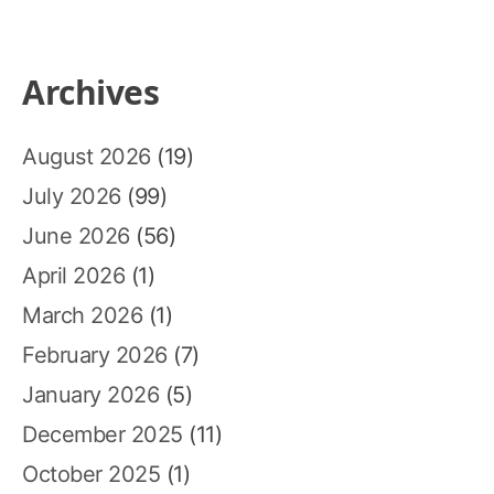
Archives
August 2026
(19)
July 2026
(99)
June 2026
(56)
April 2026
(1)
March 2026
(1)
February 2026
(7)
January 2026
(5)
December 2025
(11)
October 2025
(1)