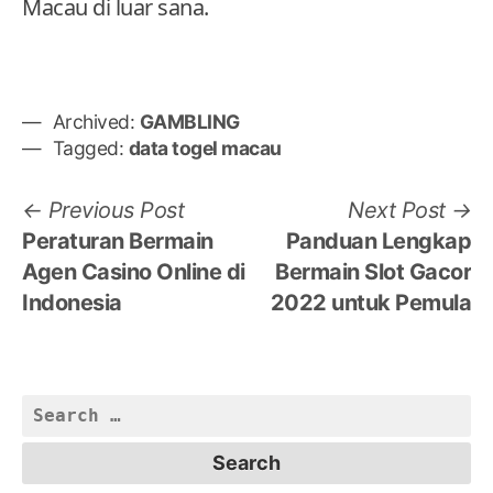
Macau di luar sana.
Archived:
GAMBLING
Tagged:
data togel macau
Post
Previous
N
Previous Post
Next Post
post:
po
Peraturan Bermain
Panduan Lengkap
navigation
Agen Casino Online di
Bermain Slot Gacor
Indonesia
2022 untuk Pemula
Search
for: