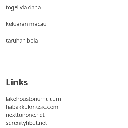
togel via dana
keluaran macau
taruhan bola
Links
lakehoustonumc.com
habakkukmusic.com
nexttonone.net
serenityhbot.net