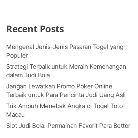
Recent Posts
Mengenal Jenis-Jenis Pasaran Togel yang
Populer
Strategi Terbaik untuk Meraih Kemenangan
dalam Judi Bola
Jangan Lewatkan Promo Poker Online
Terbaik untuk Para Pencinta Judi Uang Asli
Trik Ampuh Menebak Angka di Togel Toto
Macau
Slot Judi Bola: Permainan Favorit Para Bettor