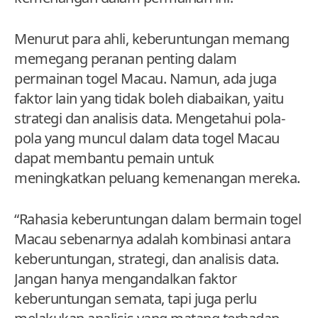
Menurut para ahli, keberuntungan memang
memegang peranan penting dalam
permainan togel Macau. Namun, ada juga
faktor lain yang tidak boleh diabaikan, yaitu
strategi dan analisis data. Mengetahui pola-
pola yang muncul dalam data togel Macau
dapat membantu pemain untuk
meningkatkan peluang kemenangan mereka.
“Rahasia keberuntungan dalam bermain togel
Macau sebenarnya adalah kombinasi antara
keberuntungan, strategi, dan analisis data.
Jangan hanya mengandalkan faktor
keberuntungan semata, tapi juga perlu