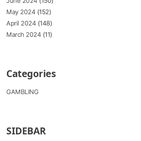
June 2024
(150)
May 2024
(152)
April 2024
(148)
March 2024
(11)
Categories
GAMBLING
SIDEBAR