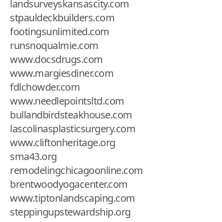
landsurveyskansascity.com
stpauldeckbuilders.com
footingsunlimited.com
runsnoqualmie.com
www.docsdrugs.com
www.margiesdiner.com
fdlchowder.com
www.needlepointsltd.com
bullandbirdsteakhouse.com
lascolinasplasticsurgery.com
www.cliftonheritage.org
sma43.org
remodelingchicagoonline.com
brentwoodyogacenter.com
www.tiptonlandscaping.com
steppingupstewardship.org