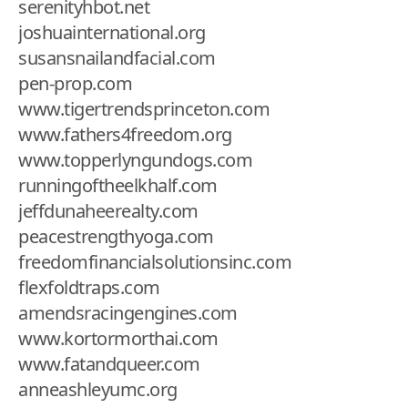
serenityhbot.net
joshuainternational.org
susansnailandfacial.com
pen-prop.com
www.tigertrendsprinceton.com
www.fathers4freedom.org
www.topperlyngundogs.com
runningoftheelkhalf.com
jeffdunaheerealty.com
peacestrengthyoga.com
freedomfinancialsolutionsinc.com
flexfoldtraps.com
amendsracingengines.com
www.kortormorthai.com
www.fatandqueer.com
anneashleyumc.org