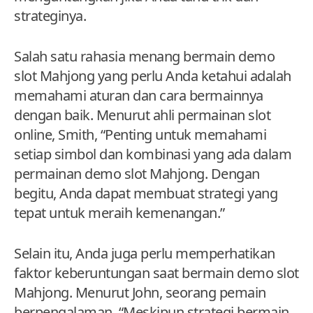
strateginya.
Salah satu rahasia menang bermain demo
slot Mahjong yang perlu Anda ketahui adalah
memahami aturan dan cara bermainnya
dengan baik. Menurut ahli permainan slot
online, Smith, “Penting untuk memahami
setiap simbol dan kombinasi yang ada dalam
permainan demo slot Mahjong. Dengan
begitu, Anda dapat membuat strategi yang
tepat untuk meraih kemenangan.”
Selain itu, Anda juga perlu memperhatikan
faktor keberuntungan saat bermain demo slot
Mahjong. Menurut John, seorang pemain
berpengalaman, “Meskipun strategi bermain