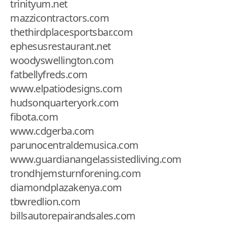
trinityum.net
mazzicontractors.com
thethirdplacesportsbar.com
ephesusrestaurant.net
woodyswellington.com
fatbellyfreds.com
www.elpatiodesigns.com
hudsonquarteryork.com
fibota.com
www.cdgerba.com
parunocentraldemusica.com
www.guardianangelassistedliving.com
trondhjemsturnforening.com
diamondplazakenya.com
tbwredlion.com
billsautorepairandsales.com