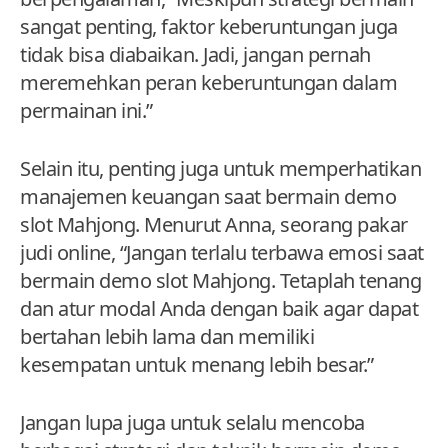
sangat penting, faktor keberuntungan juga
tidak bisa diabaikan. Jadi, jangan pernah
meremehkan peran keberuntungan dalam
permainan ini.”
Selain itu, penting juga untuk memperhatikan
manajemen keuangan saat bermain demo
slot Mahjong. Menurut Anna, seorang pakar
judi online, “Jangan terlalu terbawa emosi saat
bermain demo slot Mahjong. Tetaplah tenang
dan atur modal Anda dengan baik agar dapat
bertahan lebih lama dan memiliki
kesempatan untuk menang lebih besar.”
Jangan lupa juga untuk selalu mencoba