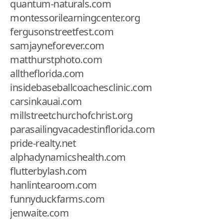
quantum-naturals.com
montessorilearningcenter.org
fergusonstreetfest.com
samjayneforever.com
matthurstphoto.com
alltheflorida.com
insidebaseballcoachesclinic.com
carsinkauai.com
millstreetchurchofchrist.org
parasailingvacadestinflorida.com
pride-realty.net
alphadynamicshealth.com
flutterbylash.com
hanlintearoom.com
funnyduckfarms.com
jenwaite.com