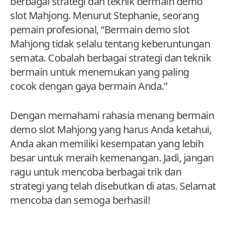
berbagai strategi dan teknik bermain demo
slot Mahjong. Menurut Stephanie, seorang
pemain profesional, “Bermain demo slot
Mahjong tidak selalu tentang keberuntungan
semata. Cobalah berbagai strategi dan teknik
bermain untuk menemukan yang paling
cocok dengan gaya bermain Anda.”
Dengan memahami rahasia menang bermain
demo slot Mahjong yang harus Anda ketahui,
Anda akan memiliki kesempatan yang lebih
besar untuk meraih kemenangan. Jadi, jangan
ragu untuk mencoba berbagai trik dan
strategi yang telah disebutkan di atas. Selamat
mencoba dan semoga berhasil!