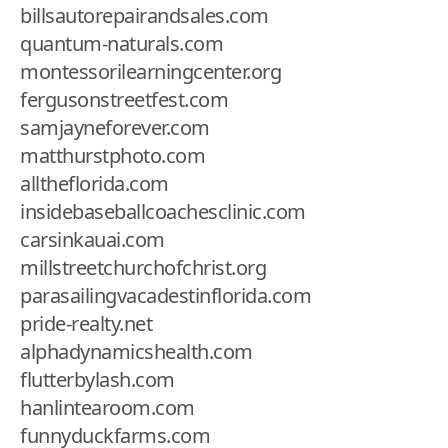
billsautorepairandsales.com
quantum-naturals.com
montessorilearningcenter.org
fergusonstreetfest.com
samjayneforever.com
matthurstphoto.com
alltheflorida.com
insidebaseballcoachesclinic.com
carsinkauai.com
millstreetchurchofchrist.org
parasailingvacadestinflorida.com
pride-realty.net
alphadynamicshealth.com
flutterbylash.com
hanlintearoom.com
funnyduckfarms.com