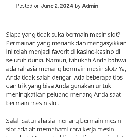
Posted on
June 2, 2024
by
Admin
Siapa yang tidak suka bermain mesin slot?
Permainan yang menarik dan mengasyikkan
ini telah menjadi favorit di kasino-kasino di
seluruh dunia. Namun, tahukah Anda bahwa
ada rahasia menang bermain mesin slot? Ya,
Anda tidak salah dengar! Ada beberapa tips
dan trik yang bisa Anda gunakan untuk
meningkatkan peluang menang Anda saat
bermain mesin slot.
Salah satu rahasia menang bermain mesin
slot adalah memahami cara kerja mesin