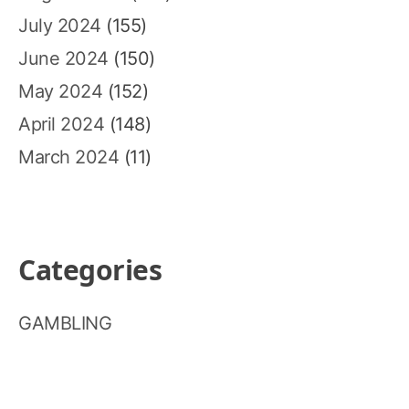
July 2024
(155)
June 2024
(150)
May 2024
(152)
April 2024
(148)
March 2024
(11)
Categories
GAMBLING