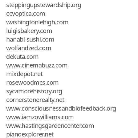
steppingupstewardship.org
ccvoptica.com
washingtonlehigh.com
luigisbakery.com
hanabi-sushi.com
wolfandzed.com
dekuta.com
www.cinemabuzz.com
mixdepot.net
rosewoodmcs.com
sycamorehistory.org
cornerstonerealty.net
www.consciousnessandbiofeedback.org
www.iamzowilliams.com
www.hastingsgardencenter.com
pianoexplorer.net