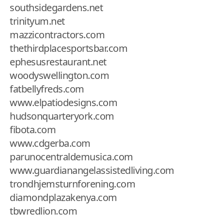
southsidegardens.net
trinityum.net
mazzicontractors.com
thethirdplacesportsbar.com
ephesusrestaurant.net
woodyswellington.com
fatbellyfreds.com
www.elpatiodesigns.com
hudsonquarteryork.com
fibota.com
www.cdgerba.com
parunocentraldemusica.com
www.guardianangelassistedliving.com
trondhjemsturnforening.com
diamondplazakenya.com
tbwredlion.com