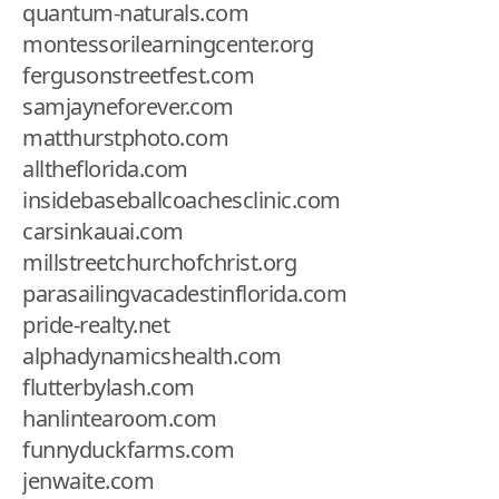
quantum-naturals.com
montessorilearningcenter.org
fergusonstreetfest.com
samjayneforever.com
matthurstphoto.com
alltheflorida.com
insidebaseballcoachesclinic.com
carsinkauai.com
millstreetchurchofchrist.org
parasailingvacadestinflorida.com
pride-realty.net
alphadynamicshealth.com
flutterbylash.com
hanlintearoom.com
funnyduckfarms.com
jenwaite.com