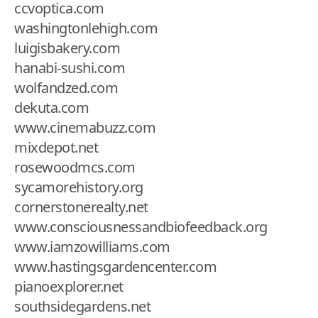
ccvoptica.com
washingtonlehigh.com
luigisbakery.com
hanabi-sushi.com
wolfandzed.com
dekuta.com
www.cinemabuzz.com
mixdepot.net
rosewoodmcs.com
sycamorehistory.org
cornerstonerealty.net
www.consciousnessandbiofeedback.org
www.iamzowilliams.com
www.hastingsgardencenter.com
pianoexplorer.net
southsidegardens.net