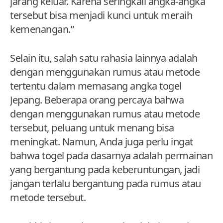
jarang keluar. Karena seringkali angka-angka
tersebut bisa menjadi kunci untuk meraih
kemenangan.”
Selain itu, salah satu rahasia lainnya adalah
dengan menggunakan rumus atau metode
tertentu dalam memasang angka togel
Jepang. Beberapa orang percaya bahwa
dengan menggunakan rumus atau metode
tersebut, peluang untuk menang bisa
meningkat. Namun, Anda juga perlu ingat
bahwa togel pada dasarnya adalah permainan
yang bergantung pada keberuntungan, jadi
jangan terlalu bergantung pada rumus atau
metode tersebut.