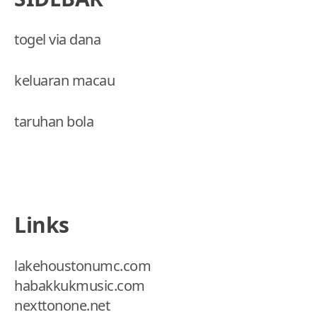
togel via dana
keluaran macau
taruhan bola
Links
lakehoustonumc.com
habakkukmusic.com
nexttonone.net