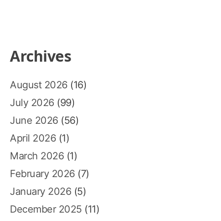
Archives
August 2026
(16)
July 2026
(99)
June 2026
(56)
April 2026
(1)
March 2026
(1)
February 2026
(7)
January 2026
(5)
December 2025
(11)