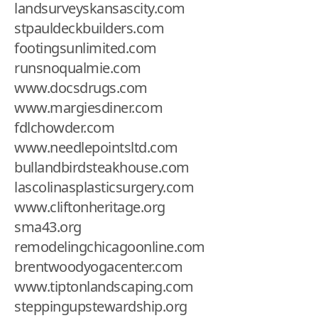
landsurveyskansascity.com
stpauldeckbuilders.com
footingsunlimited.com
runsnoqualmie.com
www.docsdrugs.com
www.margiesdiner.com
fdlchowder.com
www.needlepointsltd.com
bullandbirdsteakhouse.com
lascolinasplasticsurgery.com
www.cliftonheritage.org
sma43.org
remodelingchicagoonline.com
brentwoodyogacenter.com
www.tiptonlandscaping.com
steppingupstewardship.org