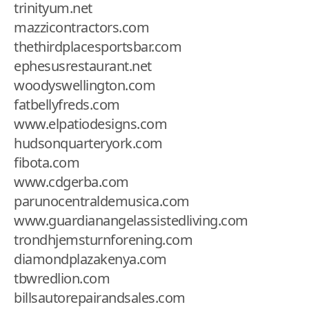
trinityum.net
mazzicontractors.com
thethirdplacesportsbar.com
ephesusrestaurant.net
woodyswellington.com
fatbellyfreds.com
www.elpatiodesigns.com
hudsonquarteryork.com
fibota.com
www.cdgerba.com
parunocentraldemusica.com
www.guardianangelassistedliving.com
trondhjemsturnforening.com
diamondplazakenya.com
tbwredlion.com
billsautorepairandsales.com