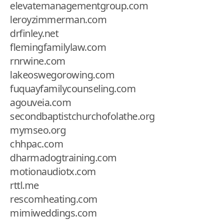
elevatemanagementgroup.com
leroyzimmerman.com
drfinley.net
flemingfamilylaw.com
rnrwine.com
lakeoswegorowing.com
fuquayfamilycounseling.com
agouveia.com
secondbaptistchurchofolathe.org
mymseo.org
chhpac.com
dharmadogtraining.com
motionaudiotx.com
rttl.me
rescomheating.com
mimiweddings.com