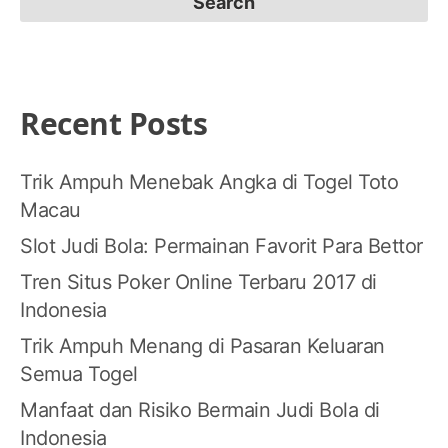
Recent Posts
Trik Ampuh Menebak Angka di Togel Toto
Macau
Slot Judi Bola: Permainan Favorit Para Bettor
Tren Situs Poker Online Terbaru 2017 di
Indonesia
Trik Ampuh Menang di Pasaran Keluaran
Semua Togel
Manfaat dan Risiko Bermain Judi Bola di
Indonesia