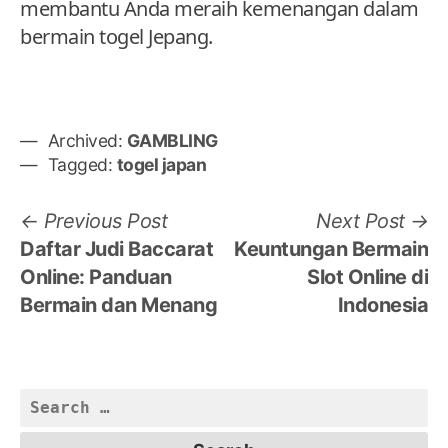
membantu Anda meraih kemenangan dalam
bermain togel Jepang.
Archived:
GAMBLING
Tagged:
togel japan
Post
Previous
N
Previous Post
Next Post
post:
po
Daftar Judi Baccarat
Keuntungan Bermain
navigation
Online: Panduan
Slot Online di
Bermain dan Menang
Indonesia
Search
for: