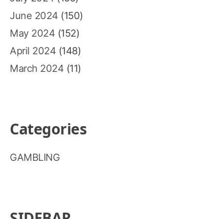
June 2024
(150)
May 2024
(152)
April 2024
(148)
March 2024
(11)
Categories
GAMBLING
SIDEBAR