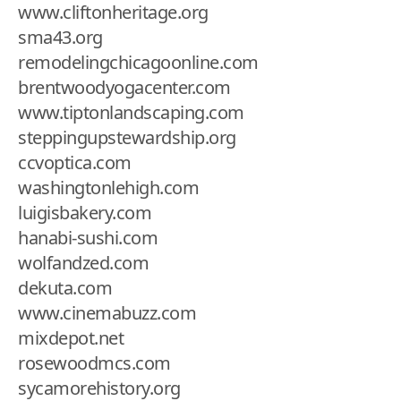
www.cliftonheritage.org
sma43.org
remodelingchicagoonline.com
brentwoodyogacenter.com
www.tiptonlandscaping.com
steppingupstewardship.org
ccvoptica.com
washingtonlehigh.com
luigisbakery.com
hanabi-sushi.com
wolfandzed.com
dekuta.com
www.cinemabuzz.com
mixdepot.net
rosewoodmcs.com
sycamorehistory.org