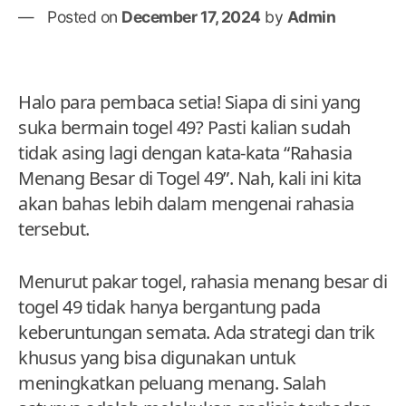
Posted on
December 17, 2024
by
Admin
Halo para pembaca setia! Siapa di sini yang
suka bermain togel 49? Pasti kalian sudah
tidak asing lagi dengan kata-kata “Rahasia
Menang Besar di Togel 49”. Nah, kali ini kita
akan bahas lebih dalam mengenai rahasia
tersebut.
Menurut pakar togel, rahasia menang besar di
togel 49 tidak hanya bergantung pada
keberuntungan semata. Ada strategi dan trik
khusus yang bisa digunakan untuk
meningkatkan peluang menang. Salah