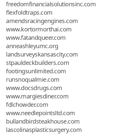
freedomfinancialsolutionsinc.com
flexfoldtraps.com
amendsracingengines.com
www.kortormorthai.com
www.fatandqueer.com
anneashleyumc.org
landsurveyskansascity.com
stpauldeckbuilders.com
footingsunlimited.com
runsnoqualmie.com
www.docsdrugs.com
www.margiesdiner.com
fdlchowder.com
www.needlepointsltd.com
bullandbirdsteakhouse.com
lascolinasplasticsurgery.com