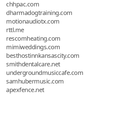
chhpac.com
dharmadogtraining.com
motionaudiotx.com
rttl.me
rescomheating.com
mimiweddings.com
besthostinnkansascity.com
smithdentalcare.net
undergroundmusiccafe.com
samhubermusic.com
apexfence.net