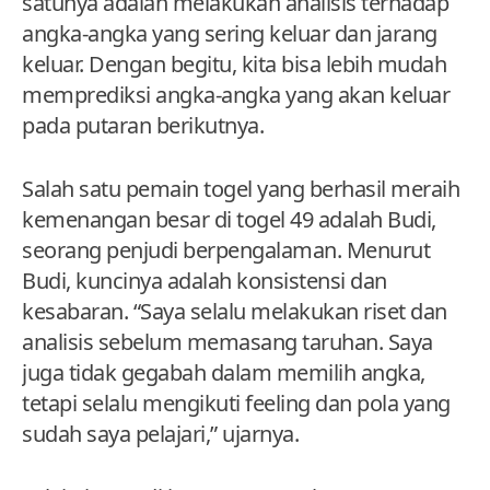
satunya adalah melakukan analisis terhadap
angka-angka yang sering keluar dan jarang
keluar. Dengan begitu, kita bisa lebih mudah
memprediksi angka-angka yang akan keluar
pada putaran berikutnya.
Salah satu pemain togel yang berhasil meraih
kemenangan besar di togel 49 adalah Budi,
seorang penjudi berpengalaman. Menurut
Budi, kuncinya adalah konsistensi dan
kesabaran. “Saya selalu melakukan riset dan
analisis sebelum memasang taruhan. Saya
juga tidak gegabah dalam memilih angka,
tetapi selalu mengikuti feeling dan pola yang
sudah saya pelajari,” ujarnya.