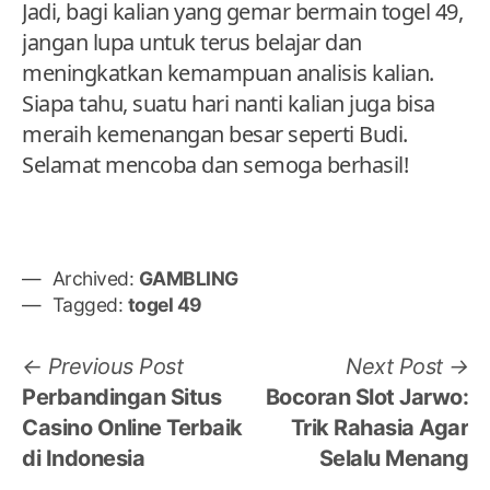
Jadi, bagi kalian yang gemar bermain togel 49,
jangan lupa untuk terus belajar dan
meningkatkan kemampuan analisis kalian.
Siapa tahu, suatu hari nanti kalian juga bisa
meraih kemenangan besar seperti Budi.
Selamat mencoba dan semoga berhasil!
Archived:
GAMBLING
Tagged:
togel 49
Post
Previous
N
Previous Post
Next Post
post:
po
Perbandingan Situs
Bocoran Slot Jarwo:
navigation
Casino Online Terbaik
Trik Rahasia Agar
di Indonesia
Selalu Menang