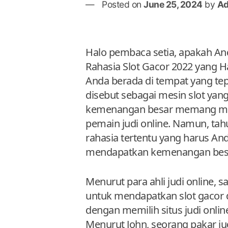
Posted on
June 25, 2024
by
A
Halo pembaca setia, apakah An
Rahasia Slot Gacor 2022 yang Ha
Anda berada di tempat yang tepa
disebut sebagai mesin slot ya
kemenangan besar memang men
pemain judi online. Namun, ta
rahasia tertentu yang harus And
mendapatkan kemenangan besar
Menurut para ahli judi online, s
untuk mendapatkan slot gacor 
dengan memilih situs judi onlin
Menurut John, seorang pakar jud