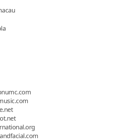
macau
la
tonumc.com
music.com
e.net
ot.net
rnational.org
landfacial.com