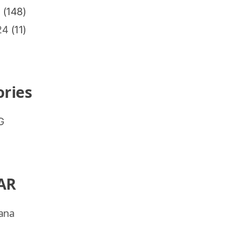
4
(148)
24
(11)
ories
G
AR
dana