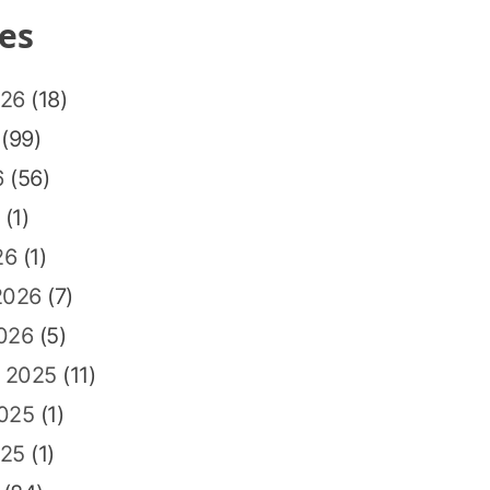
es
026
(18)
(99)
6
(56)
(1)
26
(1)
2026
(7)
026
(5)
 2025
(11)
2025
(1)
025
(1)