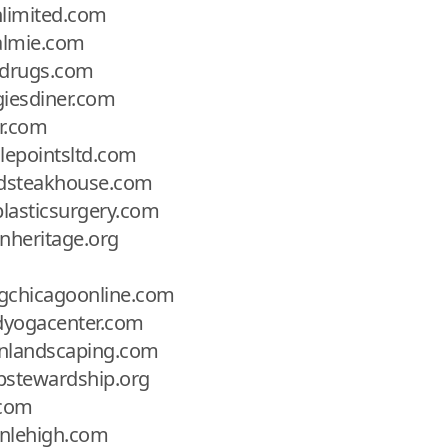
nlimited.com
almie.com
drugs.com
iesdiner.com
r.com
epointsltd.com
rdsteakhouse.com
plasticsurgery.com
nheritage.org
g
gchicagoonline.com
yogacenter.com
nlandscaping.com
pstewardship.org
.com
nlehigh.com