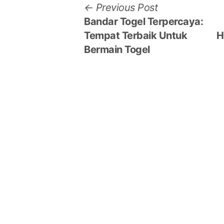
Post
Previous
Previous Post
post:
Bandar Togel Terpercaya:
navigation
Tempat Terbaik Untuk
H
Bermain Togel