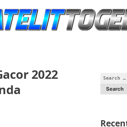
Gacor 2022
Search
for:
Anda
Recent