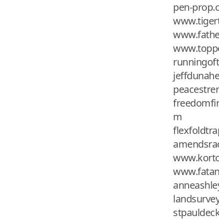
pen-prop
www.tiger
www.fathe
www.topp
runningof
jeffdunah
peacestre
freedomfin
m
flexfoldtr
amendsra
www.kort
www.fata
anneashle
landsurve
stpauldec