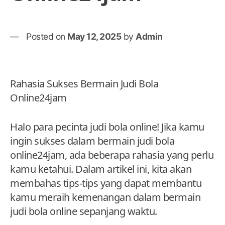
Posted on
May 12, 2025
by
Admin
Rahasia Sukses Bermain Judi Bola
Online24jam
Halo para pecinta judi bola online! Jika kamu
ingin sukses dalam bermain judi bola
online24jam, ada beberapa rahasia yang perlu
kamu ketahui. Dalam artikel ini, kita akan
membahas tips-tips yang dapat membantu
kamu meraih kemenangan dalam bermain
judi bola online sepanjang waktu.