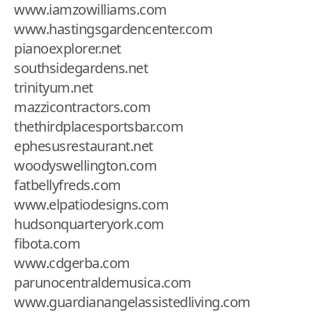
www.iamzowilliams.com
www.hastingsgardencenter.com
pianoexplorer.net
southsidegardens.net
trinityum.net
mazzicontractors.com
thethirdplacesportsbar.com
ephesusrestaurant.net
woodyswellington.com
fatbellyfreds.com
www.elpatiodesigns.com
hudsonquarteryork.com
fibota.com
www.cdgerba.com
parunocentraldemusica.com
www.guardianangelassistedliving.com