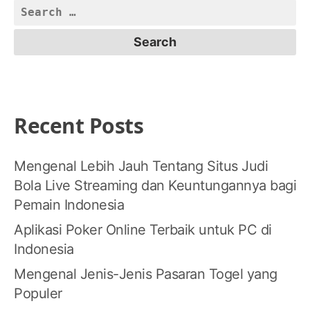
Search
for:
Recent Posts
Mengenal Lebih Jauh Tentang Situs Judi
Bola Live Streaming dan Keuntungannya bagi
Pemain Indonesia
Aplikasi Poker Online Terbaik untuk PC di
Indonesia
Mengenal Jenis-Jenis Pasaran Togel yang
Populer