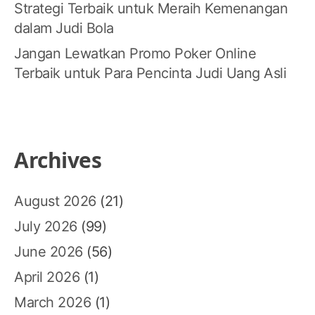
Strategi Terbaik untuk Meraih Kemenangan
dalam Judi Bola
Jangan Lewatkan Promo Poker Online
Terbaik untuk Para Pencinta Judi Uang Asli
Archives
August 2026
(21)
July 2026
(99)
June 2026
(56)
April 2026
(1)
March 2026
(1)