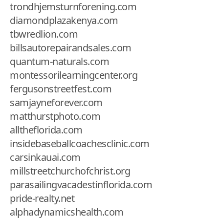
trondhjemsturnforening.com
diamondplazakenya.com
tbwredlion.com
billsautorepairandsales.com
quantum-naturals.com
montessorilearningcenter.org
fergusonstreetfest.com
samjayneforever.com
matthurstphoto.com
alltheflorida.com
insidebaseballcoachesclinic.com
carsinkauai.com
millstreetchurchofchrist.org
parasailingvacadestinflorida.com
pride-realty.net
alphadynamicshealth.com