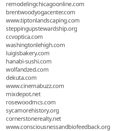
remodelingchicagoonline.com
brentwoodyogacenter.com
www.tiptonlandscaping.com
steppingupstewardship.org
ccvoptica.com
washingtonlehigh.com
luigisbakery.com
hanabi-sushi.com
wolfandzed.com
dekuta.com
www.cinemabuzz.com
mixdepot.net
rosewoodmcs.com
sycamorehistory.org
cornerstonerealty.net
www.consciousnessandbiofeedback.org