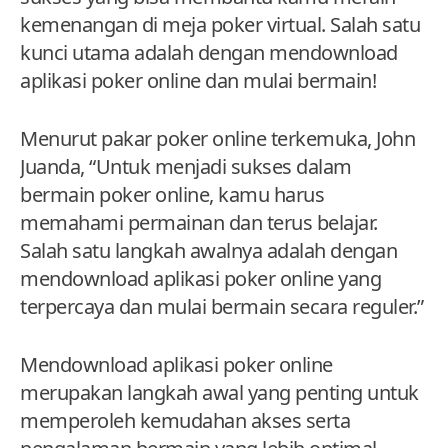
kemenangan di meja poker virtual. Salah satu
kunci utama adalah dengan mendownload
aplikasi poker online dan mulai bermain!
Menurut pakar poker online terkemuka, John
Juanda, “Untuk menjadi sukses dalam
bermain poker online, kamu harus
memahami permainan dan terus belajar.
Salah satu langkah awalnya adalah dengan
mendownload aplikasi poker online yang
terpercaya dan mulai bermain secara reguler.”
Mendownload aplikasi poker online
merupakan langkah awal yang penting untuk
memperoleh kemudahan akses serta