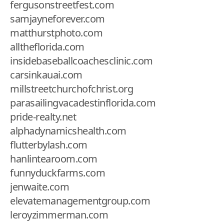
fergusonstreetfest.com
samjayneforever.com
matthurstphoto.com
alltheflorida.com
insidebaseballcoachesclinic.com
carsinkauai.com
millstreetchurchofchrist.org
parasailingvacadestinflorida.com
pride-realty.net
alphadynamicshealth.com
flutterbylash.com
hanlintearoom.com
funnyduckfarms.com
jenwaite.com
elevatemanagementgroup.com
leroyzimmerman.com