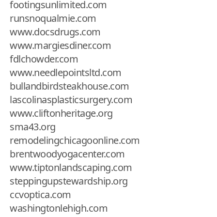
footingsunlimited.com
runsnoqualmie.com
www.docsdrugs.com
www.margiesdiner.com
fdlchowder.com
www.needlepointsltd.com
bullandbirdsteakhouse.com
lascolinasplasticsurgery.com
www.cliftonheritage.org
sma43.org
remodelingchicagoonline.com
brentwoodyogacenter.com
www.tiptonlandscaping.com
steppingupstewardship.org
ccvoptica.com
washingtonlehigh.com