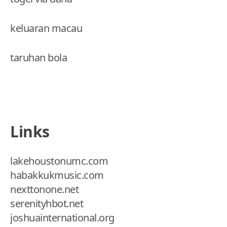
keluaran macau
taruhan bola
Links
lakehoustonumc.com
habakkukmusic.com
nexttonone.net
serenityhbot.net
joshuainternational.org