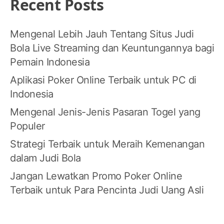
Recent Posts
Mengenal Lebih Jauh Tentang Situs Judi
Bola Live Streaming dan Keuntungannya bagi
Pemain Indonesia
Aplikasi Poker Online Terbaik untuk PC di
Indonesia
Mengenal Jenis-Jenis Pasaran Togel yang
Populer
Strategi Terbaik untuk Meraih Kemenangan
dalam Judi Bola
Jangan Lewatkan Promo Poker Online
Terbaik untuk Para Pencinta Judi Uang Asli