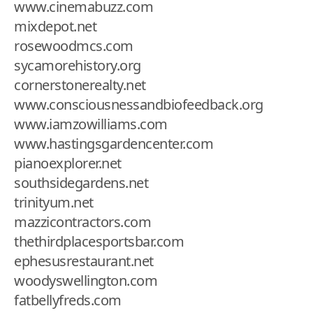
www.cinemabuzz.com
mixdepot.net
rosewoodmcs.com
sycamorehistory.org
cornerstonerealty.net
www.consciousnessandbiofeedback.org
www.iamzowilliams.com
www.hastingsgardencenter.com
pianoexplorer.net
southsidegardens.net
trinityum.net
mazzicontractors.com
thethirdplacesportsbar.com
ephesusrestaurant.net
woodyswellington.com
fatbellyfreds.com