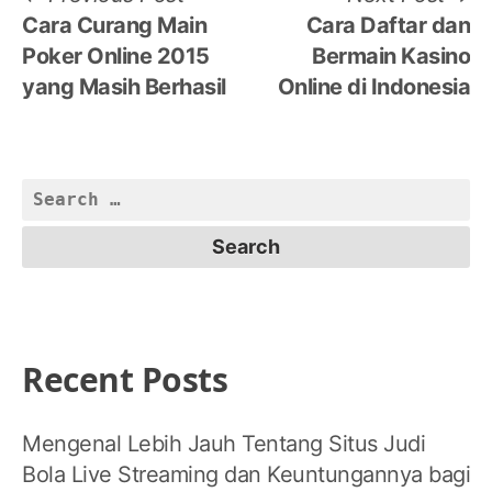
post:
po
Cara Curang Main
Cara Daftar dan
navigation
Poker Online 2015
Bermain Kasino
yang Masih Berhasil
Online di Indonesia
Search
for:
Recent Posts
Mengenal Lebih Jauh Tentang Situs Judi
Bola Live Streaming dan Keuntungannya bagi