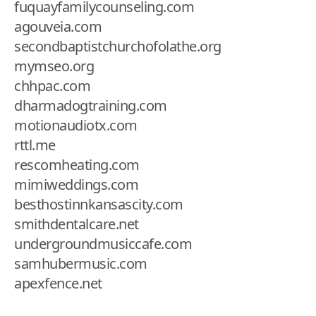
fuquayfamilycounseling.com
agouveia.com
secondbaptistchurchofolathe.org
mymseo.org
chhpac.com
dharmadogtraining.com
motionaudiotx.com
rttl.me
rescomheating.com
mimiweddings.com
besthostinnkansascity.com
smithdentalcare.net
undergroundmusiccafe.com
samhubermusic.com
apexfence.net