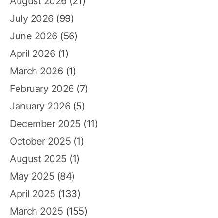
August 2026
(21)
July 2026
(99)
June 2026
(56)
April 2026
(1)
March 2026
(1)
February 2026
(7)
January 2026
(5)
December 2025
(11)
October 2025
(1)
August 2025
(1)
May 2025
(84)
April 2025
(133)
March 2025
(155)