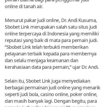
online di tanah air.
Menurut pakar judi online, Dr. Andi Kusuma,
Sbobet Link merupakan salah satu situs judi
online terpercaya di Indonesia yang memiliki
reputasi yang baik di mata para pemain judi.
“Sbobet Link telah terbukti memberikan
pelayanan terbaik kepada para membernya
dan selalu menjaga keamanan dan
kerahasiaan data para pemain,” ujar Dr. Andi.
Selain itu, Sbobet Link juga menyediakan
berbagai permainan judi online yang menarik
seperti judi bola, casino online, poker online,
dan masih banyak lagi. Dengan begitu, para